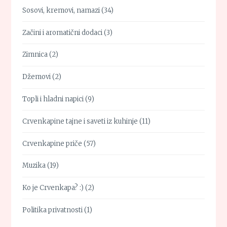
Sosovi, kremovi, namazi
(34)
Začini i aromatični dodaci
(3)
Zimnica
(2)
Džemovi
(2)
Topli i hladni napici
(9)
Crvenkapine tajne i saveti iz kuhinje
(11)
Crvenkapine priče
(57)
Muzika
(19)
Ko je Crvenkapa? :)
(2)
Politika privatnosti
(1)