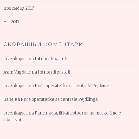
новембар 2017
мај 2017
СКОРАШЊИ КОМЕНТАРИ
crvenkapica
на
Intrion ili pasteli
Asim Vugdalić
на
Intrion ili pasteli
crvenkapica
на
Priča operaterke sa centrale Pejdžinga
Bane
на
Priča operaterke sa centrale Pejdžinga
crvenkapica
на
Pancir kafa, ili kafa otporna na metke (moje
iskustvo)