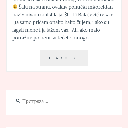
Šalu na stranu, ovakav politički inkorektan
naziv nisam smislila ja. Što bi Balašević rekao:
„Ja samo pričam onako kako čujem, i ako su
lagali mene i ja lažem vas.“ Ali, ako malo
potražite po netu, videćete mnogo…
„CRNAC
READ MORE
BEZ
JAJA
SA
VELIKOM
BANANOM“
Претрага
за: