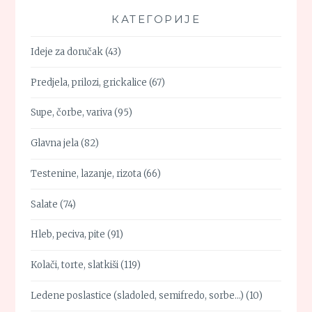
КАТЕГОРИЈЕ
Ideje za doručak
(43)
Predjela, prilozi, grickalice
(67)
Supe, čorbe, variva
(95)
Glavna jela
(82)
Testenine, lazanje, rizota
(66)
Salate
(74)
Hleb, peciva, pite
(91)
Kolači, torte, slatkiši
(119)
Ledene poslastice (sladoled, semifredo, sorbe…)
(10)