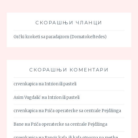
СКОРАШЊИ ЧЛАНЦИ
Grčki kroketi sa paradajzom (Domatokeftedes)
СКОРАШЊИ КОМЕНТАРИ
crvenkapica
на
Intrion ili pasteli
Asim Vugdalić
на
Intrion ili pasteli
crvenkapica
на
Priča operaterke sa centrale Pejdžinga
Bane
на
Priča operaterke sa centrale Pejdžinga
crvenkapica
на
Pancir kafa, ili kafa otporna na metke