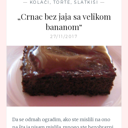
—
KOLAČI, TORTE, SLATKIŠI
—
„Crnac bez jaja sa velikom
bananom“
27/11/2017
Da se odmah ogradim, ako ste mislili na ono
na šta ja nisam mislila, mnogo ste bezobrazni.