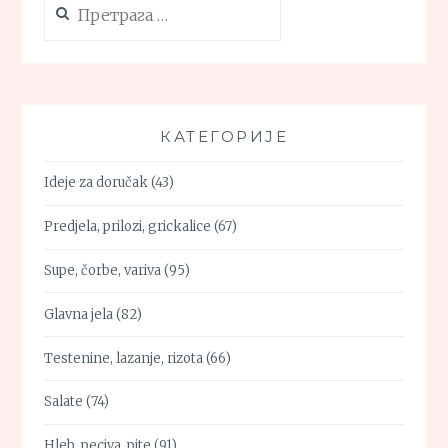
за:
КАТЕГОРИЈЕ
Ideje za doručak
(43)
Predjela, prilozi, grickalice
(67)
Supe, čorbe, variva
(95)
Glavna jela
(82)
Testenine, lazanje, rizota
(66)
Salate
(74)
Hleb, peciva, pite
(91)