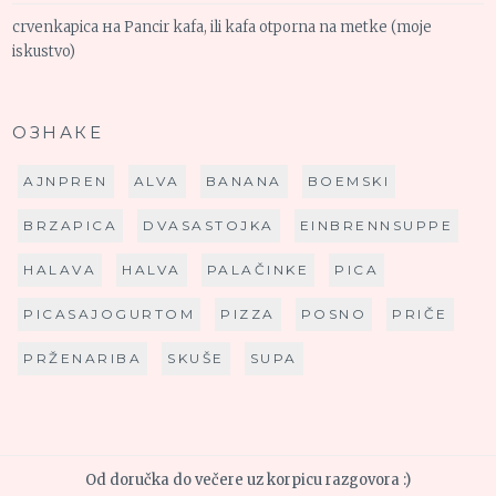
crvenkapica
на
Pancir kafa, ili kafa otporna na metke (moje
iskustvo)
ОЗНАКЕ
AJNPREN
ALVA
BANANA
BOEMSKI
BRZAPICA
DVASASTOJKA
EINBRENNSUPPE
HALAVA
HALVA
PALAČINKE
PICA
PICASAJOGURTOM
PIZZA
POSNO
PRIČE
PRŽENARIBA
SKUŠE
SUPA
Od doručka do večere uz korpicu razgovora :)