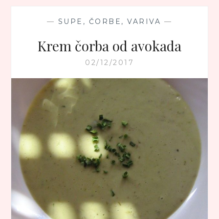
—
SUPE, ČORBE, VARIVA
—
Krem čorba od avokada
02/12/2017