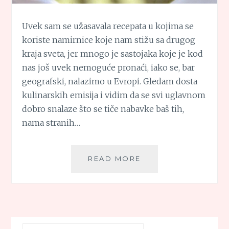
Uvek sam se užasavala recepata u kojima se
koriste namirnice koje nam stižu sa drugog
kraja sveta, jer mnogo je sastojaka koje je kod
nas još uvek nemoguće pronaći, iako se, bar
geografski, nalazimo u Evropi. Gledam dosta
kulinarskih emisija i vidim da se svi uglavnom
dobro snalaze što se tiče nabavke baš tih,
nama stranih…
KREM
READ MORE
ČORBA
OD
AVOKADA
Претрага