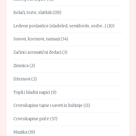
Kolači, torte, slatkiši
(119)
Ledene poslastice (sladoled, semifredo, sorbe…)
(10)
Sosovi, kremovi, namazi
(34)
Začini i aromatični dodaci
(3)
Zimnica
(2)
Džemovi
(2)
Topli i hladni napici
(9)
Crvenkapine tajne i saveti iz kuhinje
(11)
Crvenkapine priče
(57)
Muzika
(19)