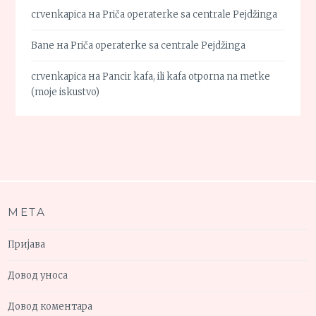
crvenkapica
на
Priča operaterke sa centrale Pejdžinga
Bane
на
Priča operaterke sa centrale Pejdžinga
crvenkapica
на
Pancir kafa, ili kafa otporna na metke
(moje iskustvo)
МЕТА
Пријава
Довод уноса
Довод коментара