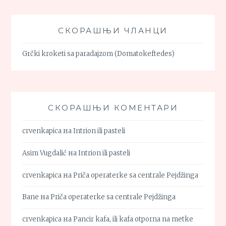
СКОРАШЊИ ЧЛАНЦИ
Grčki kroketi sa paradajzom (Domatokeftedes)
СКОРАШЊИ КОМЕНТАРИ
crvenkapica
на
Intrion ili pasteli
Asim Vugdalić
на
Intrion ili pasteli
crvenkapica
на
Priča operaterke sa centrale Pejdžinga
Bane
на
Priča operaterke sa centrale Pejdžinga
crvenkapica
на
Pancir kafa, ili kafa otporna na metke