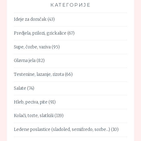
КАТЕГОРИЈЕ
Ideje za doručak
(43)
Predjela, prilozi, grickalice
(67)
Supe, čorbe, variva
(95)
Glavna jela
(82)
Testenine, lazanje, rizota
(66)
Salate
(74)
Hleb, peciva, pite
(91)
Kolači, torte, slatkiši
(119)
Ledene poslastice (sladoled, semifredo, sorbe…)
(10)