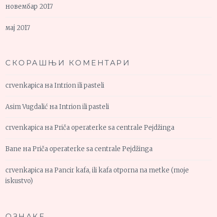
новембар 2017
мај 2017
СКОРАШЊИ КОМЕНТАРИ
crvenkapica
на
Intrion ili pasteli
Asim Vugdalić
на
Intrion ili pasteli
crvenkapica
на
Priča operaterke sa centrale Pejdžinga
Bane
на
Priča operaterke sa centrale Pejdžinga
crvenkapica
на
Pancir kafa, ili kafa otporna na metke (moje
iskustvo)
ОЗНАКЕ