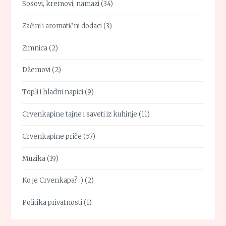
Sosovi, kremovi, namazi
(34)
Začini i aromatični dodaci
(3)
Zimnica
(2)
Džemovi
(2)
Topli i hladni napici
(9)
Crvenkapine tajne i saveti iz kuhinje
(11)
Crvenkapine priče
(57)
Muzika
(19)
Ko je Crvenkapa? :)
(2)
Politika privatnosti
(1)