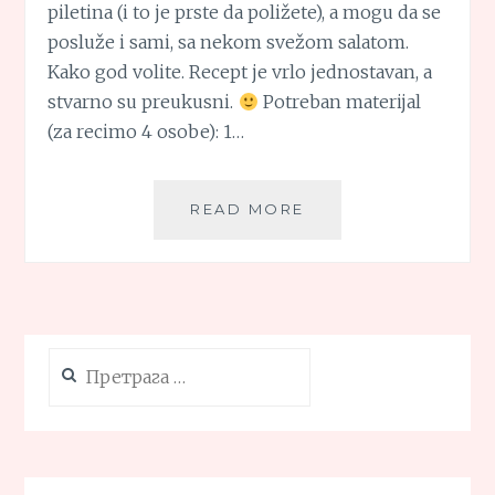
piletina (i to je prste da poližete), a mogu da se
posluže i sami, sa nekom svežom salatom.
Kako god volite. Recept je vrlo jednostavan, a
stvarno su preukusni.
Potreban materijal
(za recimo 4 osobe): 1…
KROMPIRIĆI
READ MORE
SA
PUTEROM
I
MEDOM
Претрага
за: