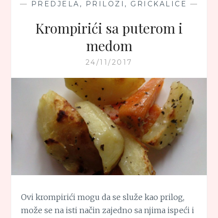
—
PREDJELA, PRILOZI, GRICKALICE
—
Krompirići sa puterom i
medom
24/11/2017
Ovi krompirići mogu da se služe kao prilog,
može se na isti način zajedno sa njima ispeći i