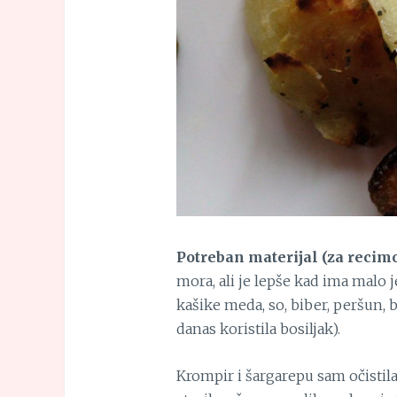
Potreban materijal (za recimo
mora, ali je lepše kad ima malo 
kašike meda, so, biber, peršun, b
danas koristila bosiljak).
Krompir i šargarepu sam očistila