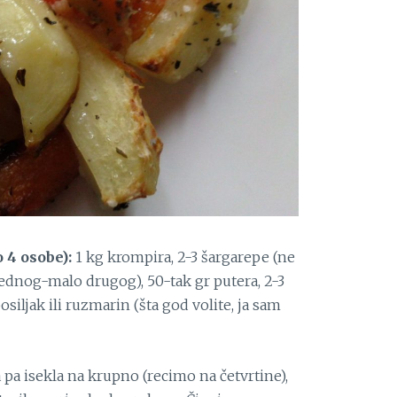
 4 osobe):
1 kg krompira, 2-3 šargarepe (ne
jednog-malo drugog), 50-tak gr putera, 2-3
osiljak ili ruzmarin (šta god volite, ja sam
 pa isekla na krupno (recimo na četvrtine),