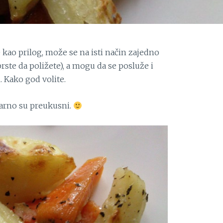
 kao prilog, može se na isti način zajedno
e prste da poližete), a mogu da se posluže i
 Kako god volite.
varno su preukusni.