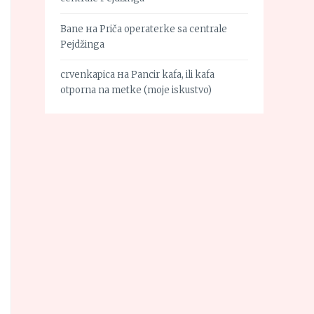
Bane
на
Priča operaterke sa centrale
Pejdžinga
crvenkapica
на
Pancir kafa, ili kafa
otporna na metke (moje iskustvo)