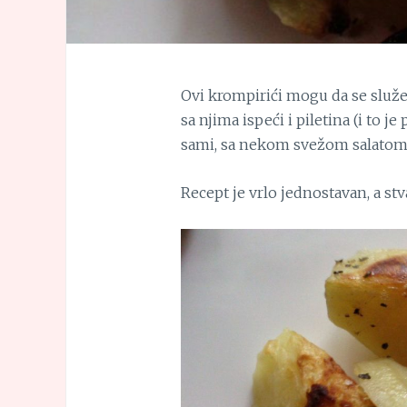
Ovi krompirići mogu da se služe
sa njima ispeći i piletina (i to j
sami, sa nekom svežom salatom.
Recept je vrlo jednostavan, a st