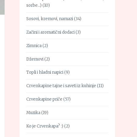
sorbe…)
(10)
Sosovi, kremovi, namazi
(34)
Začini i aromatični dodaci
(3)
Zimnica
(2)
Džemovi
(2)
Topli i hladni napici
(9)
Crvenkapine tajne i saveti iz kuhinje
(11)
Crvenkapine priče
(57)
Muzika
(19)
Ko je Crvenkapa? :)
(2)