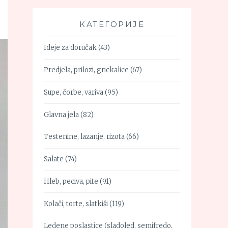
КАТЕГОРИЈЕ
Ideje za doručak
(43)
Predjela, prilozi, grickalice
(67)
Supe, čorbe, variva
(95)
Glavna jela
(82)
Testenine, lazanje, rizota
(66)
Salate
(74)
Hleb, peciva, pite
(91)
Kolači, torte, slatkiši
(119)
Ledene poslastice (sladoled, semifredo,