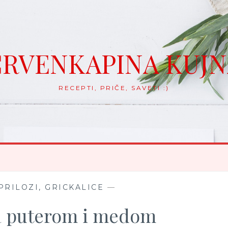
RVENKAPINA KUJ
RECEPTI, PRIČE, SAVETI :)
PRILOZI, GRICKALICE
—
a puterom i medom