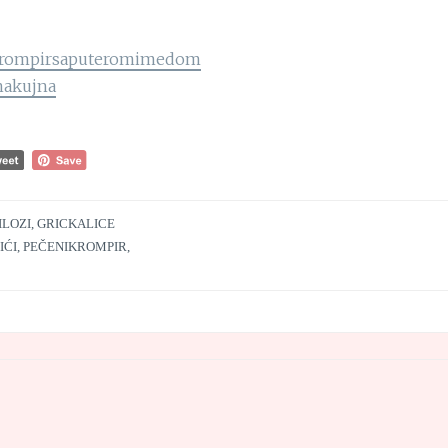
rompirsaputeromimedom
nakujna
ILOZI, GRICKALICE
IĆI
,
PEČENIKROMPIR
,