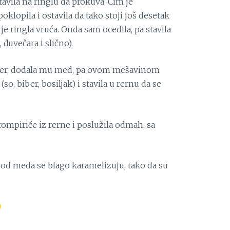
stavila na ringlu da prokuva. Čim je
oklopila i ostavila da tako stoji još desetak
je ringla vruća. Onda sam ocedila, pa stavila
 đuvečara i slično).
uter, dodala mu med, pa ovom mešavinom
so, biber, bosiljak) i stavila u rernu da se
rompiriće iz rerne i poslužila odmah, sa
a od meda se blago karamelizuju, tako da su