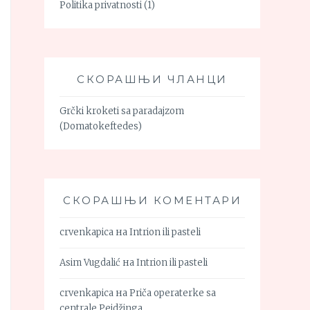
Politika privatnosti
(1)
СКОРАШЊИ ЧЛАНЦИ
Grčki kroketi sa paradajzom
(Domatokeftedes)
СКОРАШЊИ КОМЕНТАРИ
crvenkapica
на
Intrion ili pasteli
Asim Vugdalić
на
Intrion ili pasteli
crvenkapica
на
Priča operaterke sa
centrale Pejdžinga