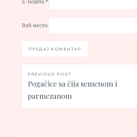
Е-пошта
*
Веб место
Кретање
PREVIOUS POST
Pogačice sa čija semenom i
чланка
parmezanom