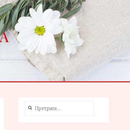
NA
Претрага
за: