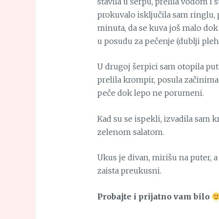
stavila u šerpu, prelila vodom i 
prokuvalo isključila sam ringlu, p
minuta, da se kuva još malo dok 
u posudu za pečenje (dublji pleh,
U drugoj šerpici sam otopila p
prelila krompir, posula začinima (
peče dok lepo ne porumeni.
Kad su se ispekli, izvadila sam k
zelenom salatom.
Ukus je divan, mirišu na puter, 
zaista preukusni.
Probajte i prijatno vam bilo