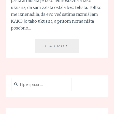
pasta arrabiata je tako jednostavna a tako
ukusna, da sam zaista ostala bez teksta. Toliko
me iznenadila, da evo već satima razmišljam
KAKO je tako ukusna, a pritom nema ništa
posebno…
PASTA
READ MORE
ARRABIATA
(LJUTA
PASTA)
Претрага
за: