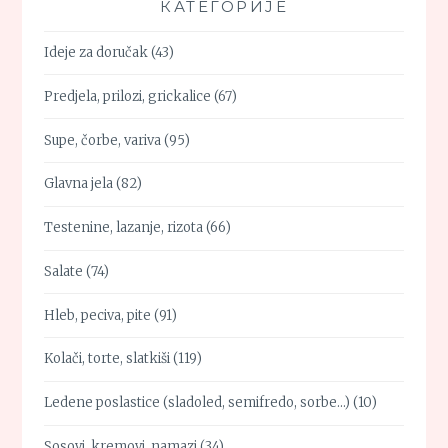
КАТЕГОРИЈЕ
Ideje za doručak
(43)
Predjela, prilozi, grickalice
(67)
Supe, čorbe, variva
(95)
Glavna jela
(82)
Testenine, lazanje, rizota
(66)
Salate
(74)
Hleb, peciva, pite
(91)
Kolači, torte, slatkiši
(119)
Ledene poslastice (sladoled, semifredo, sorbe…)
(10)
Sosovi, kremovi, namazi
(34)