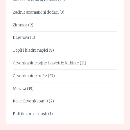
Začini i aromatični dodaci
(3)
Zimnica
(2)
Džemovi
(2)
Topli i hladni napici
(9)
Crvenkapine tajne i saveti iz kuhinje
(11)
Crvenkapine priče
(57)
Muzika
(19)
Ko je Crvenkapa? :)
(2)
Politika privatnosti
(1)