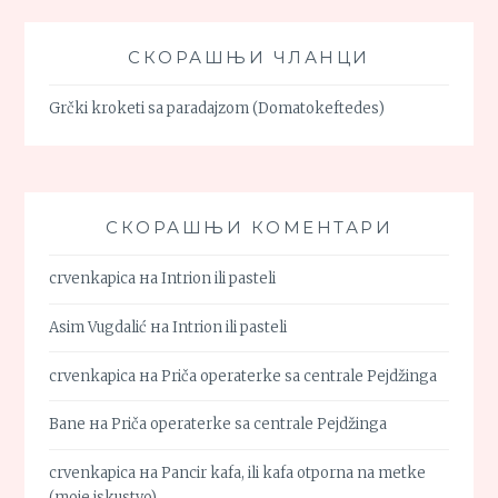
СКОРАШЊИ ЧЛАНЦИ
Grčki kroketi sa paradajzom (Domatokeftedes)
СКОРАШЊИ КОМЕНТАРИ
crvenkapica
на
Intrion ili pasteli
Asim Vugdalić
на
Intrion ili pasteli
crvenkapica
на
Priča operaterke sa centrale Pejdžinga
Bane
на
Priča operaterke sa centrale Pejdžinga
crvenkapica
на
Pancir kafa, ili kafa otporna na metke
(moje iskustvo)