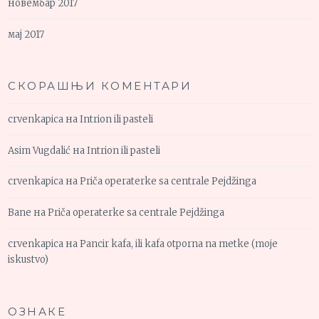
новембар 2017
мај 2017
СКОРАШЊИ КОМЕНТАРИ
crvenkapica
на
Intrion ili pasteli
Asim Vugdalić
на
Intrion ili pasteli
crvenkapica
на
Priča operaterke sa centrale Pejdžinga
Bane
на
Priča operaterke sa centrale Pejdžinga
crvenkapica
на
Pancir kafa, ili kafa otporna na metke (moje
iskustvo)
ОЗНАКЕ