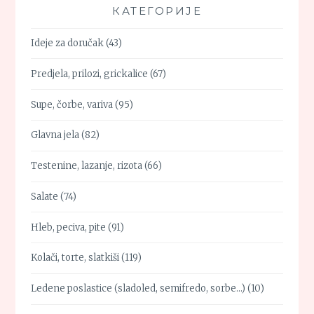
КАТЕГОРИЈЕ
Ideje za doručak
(43)
Predjela, prilozi, grickalice
(67)
Supe, čorbe, variva
(95)
Glavna jela
(82)
Testenine, lazanje, rizota
(66)
Salate
(74)
Hleb, peciva, pite
(91)
Kolači, torte, slatkiši
(119)
Ledene poslastice (sladoled, semifredo, sorbe…)
(10)