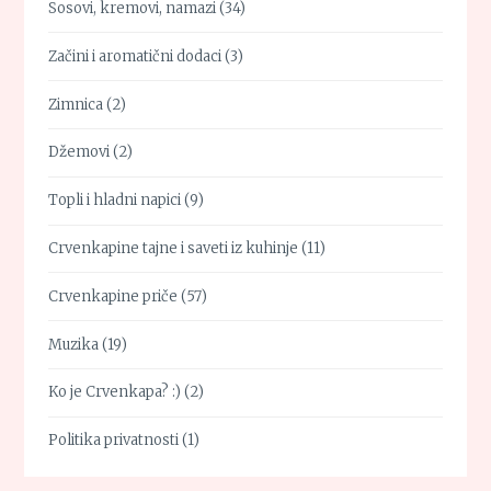
Sosovi, kremovi, namazi
(34)
Začini i aromatični dodaci
(3)
Zimnica
(2)
Džemovi
(2)
Topli i hladni napici
(9)
Crvenkapine tajne i saveti iz kuhinje
(11)
Crvenkapine priče
(57)
Muzika
(19)
Ko je Crvenkapa? :)
(2)
Politika privatnosti
(1)