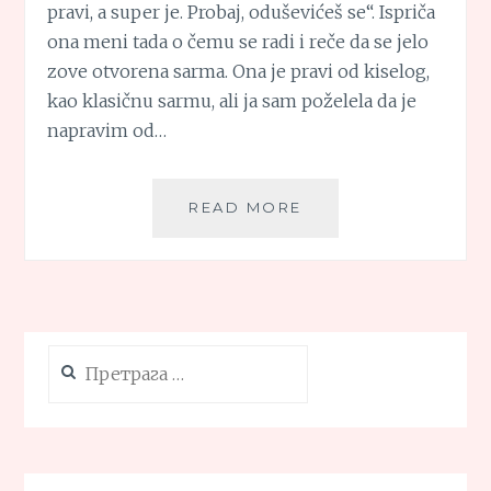
pravi, a super je. Probaj, oduševićeš se“. Ispriča
ona meni tada o čemu se radi i reče da se jelo
zove otvorena sarma. Ona je pravi od kiselog,
kao klasičnu sarmu, ali ja sam poželela da je
napravim od…
OTVORENA
READ MORE
SARMA
OD
SLATKOG
KUPUSA
Претрага
за: