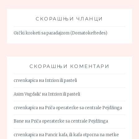
СКОРАШЊИ ЧЛАНЦИ
Grčki kroketi sa paradajzom (Domatokeftedes)
СКОРАШЊИ КОМЕНТАРИ
crvenkapica
на
Intrion ili pasteli
Asim Vugdalić
на
Intrion ili pasteli
crvenkapica
на
Priča operaterke sa centrale Pejdžinga
Bane
на
Priča operaterke sa centrale Pejdžinga
crvenkapica
на
Pancir kafa, ili kafa otporna na metke