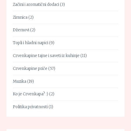
Začini i aromatični dodaci
(3)
Zimnica
(2)
Džemovi
(2)
Topli i hladni napici
(9)
Crvenkapine tajne i saveti iz kuhinje
(11)
Crvenkapine priče
(57)
Muzika
(19)
Ko je Crvenkapa? :)
(2)
Politika privatnosti
(1)