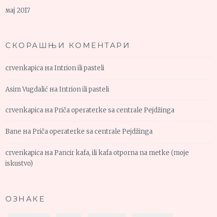
мај 2017
СКОРАШЊИ КОМЕНТАРИ
crvenkapica
на
Intrion ili pasteli
Asim Vugdalić
на
Intrion ili pasteli
crvenkapica
на
Priča operaterke sa centrale Pejdžinga
Bane
на
Priča operaterke sa centrale Pejdžinga
crvenkapica
на
Pancir kafa, ili kafa otporna na metke (moje
iskustvo)
ОЗНАКЕ