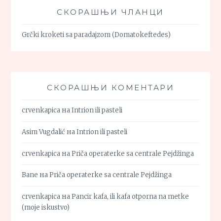
СКОРАШЊИ ЧЛАНЦИ
Grčki kroketi sa paradajzom (Domatokeftedes)
СКОРАШЊИ КОМЕНТАРИ
crvenkapica
на
Intrion ili pasteli
Asim Vugdalić
на
Intrion ili pasteli
crvenkapica
на
Priča operaterke sa centrale Pejdžinga
Bane
на
Priča operaterke sa centrale Pejdžinga
crvenkapica
на
Pancir kafa, ili kafa otporna na metke
(moje iskustvo)