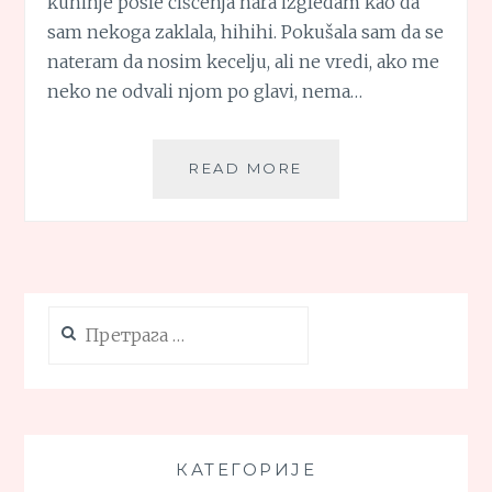
kuhinje posle čišćenja nara izgledam kao da
sam nekoga zaklala, hihihi. Pokušala sam da se
nateram da nosim kecelju, ali ne vredi, ako me
neko ne odvali njom po glavi, nema…
CRVENI
READ MORE
BISER
Претрага
за:
КАТЕГОРИЈЕ