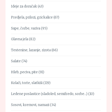
Ideje za doručak
(43)
Predjela, prilozi, grickalice
(67)
Supe, čorbe, variva
(95)
Glavna jela
(82)
Testenine, lazanje, rizota
(66)
Salate
(74)
Hleb, peciva, pite
(91)
Kolači, torte, slatkiši
(119)
Ledene poslastice (sladoled, semifredo, sorbe…)
(10)
Sosovi, kremovi, namazi
(34)