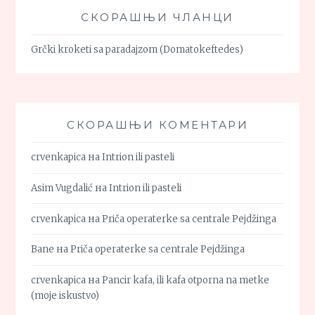
СКОРАШЊИ ЧЛАНЦИ
Grčki kroketi sa paradajzom (Domatokeftedes)
СКОРАШЊИ КОМЕНТАРИ
crvenkapica
на
Intrion ili pasteli
Asim Vugdalić
на
Intrion ili pasteli
crvenkapica
на
Priča operaterke sa centrale Pejdžinga
Bane
на
Priča operaterke sa centrale Pejdžinga
crvenkapica
на
Pancir kafa, ili kafa otporna na metke
(moje iskustvo)