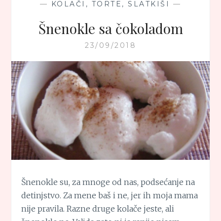
—
KOLAČI, TORTE, SLATKIŠI
—
Šnenokle sa čokoladom
23/09/2018
Šnenokle su, za mnoge od nas, podsećanje na
detinjstvo. Za mene baš i ne, jer ih moja mama
nije pravila. Razne druge kolače jeste, ali