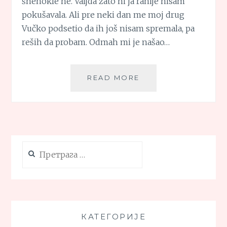
šnenokle ne. Valjda zato ni ja ranije nisam
pokušavala. Ali pre neki dan me moj drug
Vučko podsetio da ih još nisam spremala, pa
reših da probam. Odmah mi je našao…
ŠNENOKLE
READ MORE
SA
ČOKOLADOM
Претрага
за:
КАТЕГОРИЈЕ