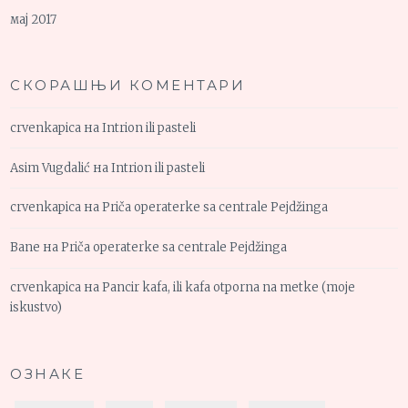
мај 2017
СКОРАШЊИ КОМЕНТАРИ
crvenkapica
на
Intrion ili pasteli
Asim Vugdalić
на
Intrion ili pasteli
crvenkapica
на
Priča operaterke sa centrale Pejdžinga
Bane
на
Priča operaterke sa centrale Pejdžinga
crvenkapica
на
Pancir kafa, ili kafa otporna na metke (moje
iskustvo)
ОЗНАКЕ