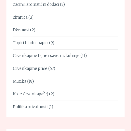
Začini i aromatični dodaci
(3)
Zimnica
(2)
Džemovi
(2)
Topli i hladni napici
(9)
Crvenkapine tajne i saveti iz kuhinje
(11)
Crvenkapine priče
(57)
Muzika
(19)
Ko je Crvenkapa? :)
(2)
Politika privatnosti
(1)