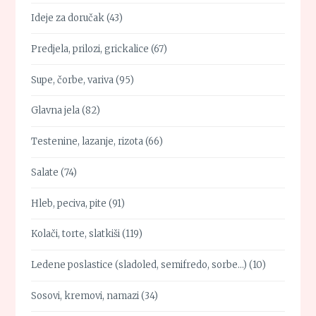
Ideje za doručak
(43)
Predjela, prilozi, grickalice
(67)
Supe, čorbe, variva
(95)
Glavna jela
(82)
Testenine, lazanje, rizota
(66)
Salate
(74)
Hleb, peciva, pite
(91)
Kolači, torte, slatkiši
(119)
Ledene poslastice (sladoled, semifredo, sorbe…)
(10)
Sosovi, kremovi, namazi
(34)