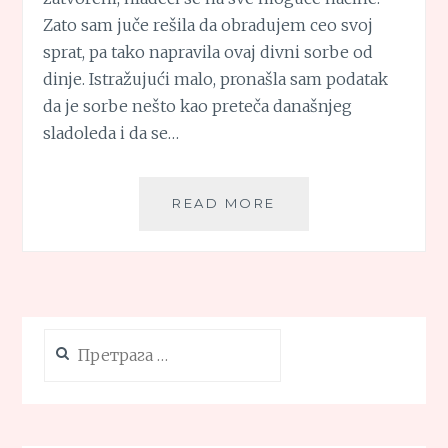
Zato sam juče rešila da obradujem ceo svoj
sprat, pa tako napravila ovaj divni sorbe od
dinje. Istražujući malo, pronašla sam podatak
da je sorbe nešto kao preteča današnjeg
sladoleda i da se…
SORBE
READ MORE
OD
DINJE
Претрага
за: