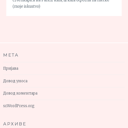
crvenkapica
на
Pancir kafa, ili kafa otporna na metke
(moje iskustvo)
МЕТА
Пријава
Довод уноса
Довод коментара
sr.WordPress.org
АРХИВЕ