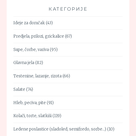
КАТЕГОРИЈЕ
Ideje za doručak
(43)
Predjela, prilozi, grickalice
(67)
Supe, čorbe, variva
(95)
Glavna jela
(82)
Testenine, lazanje, rizota
(66)
Salate
(74)
Hleb, peciva, pite
(91)
Kolači, torte, slatkiši
(119)
Ledene poslastice (sladoled, semifredo, sorbe…)
(10)