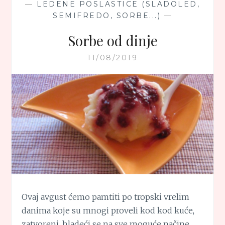
—
LEDENE POSLASTICE (SLADOLED,
SEMIFREDO, SORBE...)
—
Sorbe od dinje
11/08/2019
Ovaj avgust ćemo pamtiti po tropski vrelim
danima koje su mnogi proveli kod kod kuće,
zatvoreni, hladeći se na sve moguće načine.