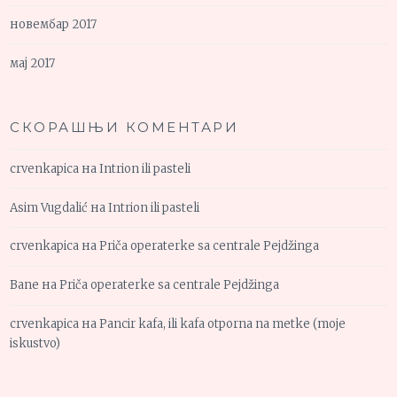
новембар 2017
мај 2017
СКОРАШЊИ КОМЕНТАРИ
crvenkapica
на
Intrion ili pasteli
Asim Vugdalić
на
Intrion ili pasteli
crvenkapica
на
Priča operaterke sa centrale Pejdžinga
Bane
на
Priča operaterke sa centrale Pejdžinga
crvenkapica
на
Pancir kafa, ili kafa otporna na metke (moje
iskustvo)