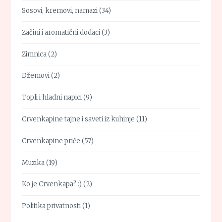
Sosovi, kremovi, namazi
(34)
Začini i aromatični dodaci
(3)
Zimnica
(2)
Džemovi
(2)
Topli i hladni napici
(9)
Crvenkapine tajne i saveti iz kuhinje
(11)
Crvenkapine priče
(57)
Muzika
(19)
Ko je Crvenkapa? :)
(2)
Politika privatnosti
(1)