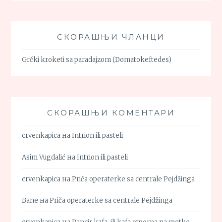
СКОРАШЊИ ЧЛАНЦИ
Grčki kroketi sa paradajzom (Domatokeftedes)
СКОРАШЊИ КОМЕНТАРИ
crvenkapica
на
Intrion ili pasteli
Asim Vugdalić
на
Intrion ili pasteli
crvenkapica
на
Priča operaterke sa centrale Pejdžinga
Bane
на
Priča operaterke sa centrale Pejdžinga