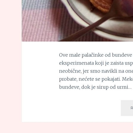
Ove male palačinke od bundeve 
eksperimenata koji je zaista us
neobične, jer smo navikli na one 
probate, nećete se pokajati. Me
bundeve, dok je sirup od urmi…