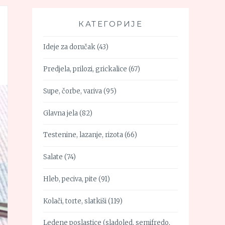
КАТЕГОРИЈЕ
Ideje za doručak
(43)
Predjela, prilozi, grickalice
(67)
Supe, čorbe, variva
(95)
Glavna jela
(82)
Testenine, lazanje, rizota
(66)
Salate
(74)
Hleb, peciva, pite
(91)
Kolači, torte, slatkiši
(119)
Ledene poslastice (sladoled, semifredo,