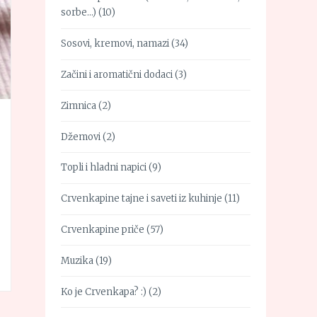
sorbe…)
(10)
Sosovi, kremovi, namazi
(34)
Začini i aromatični dodaci
(3)
Zimnica
(2)
Džemovi
(2)
Topli i hladni napici
(9)
Crvenkapine tajne i saveti iz kuhinje
(11)
Crvenkapine priče
(57)
Muzika
(19)
Ko je Crvenkapa? :)
(2)