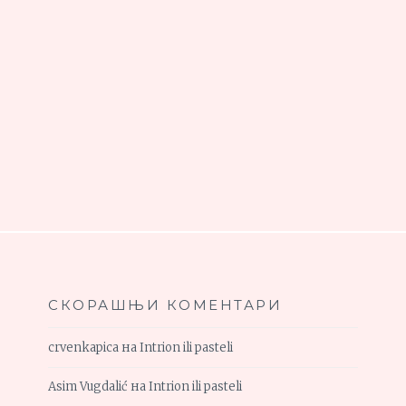
СКОРАШЊИ КОМЕНТАРИ
crvenkapica
на
Intrion ili pasteli
Asim Vugdalić
на
Intrion ili pasteli