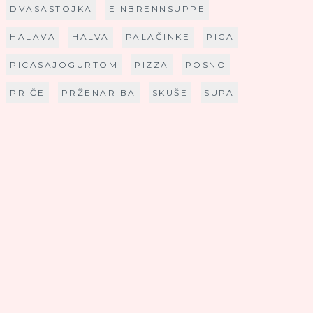
DVASASTOJKA
EINBRENNSUPPE
HALAVA
HALVA
PALAČINKE
PICA
PICASAJOGURTOM
PIZZA
POSNO
PRIČE
PRŽENARIBA
SKUŠE
SUPA