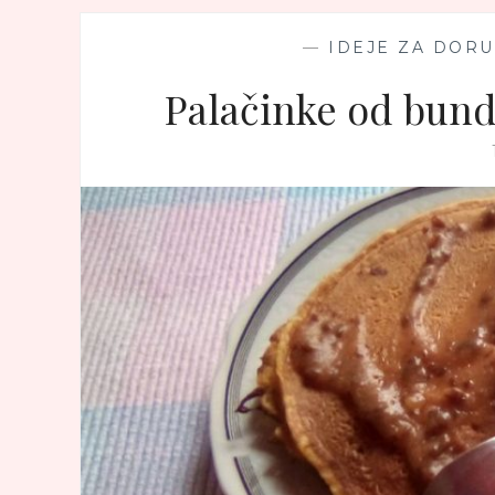
—
IDEJE ZA DOR
Palačinke od bun