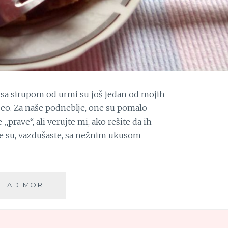
sa sirupom od urmi su još jedan od mojih
peo. Za naše podneblje, one su pomalo
„prave“, ali verujte mi, ako rešite da ih
ke su, vazdušaste, sa nežnim ukusom
PALAČINKE
READ MORE
OD
BUNDEVE
SA