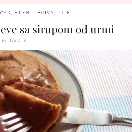
UČAK
,
HLEB, PECIVA, PITE
—
deve sa sirupom od urmi
16/11/2019