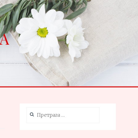
NA
Претрага
за: