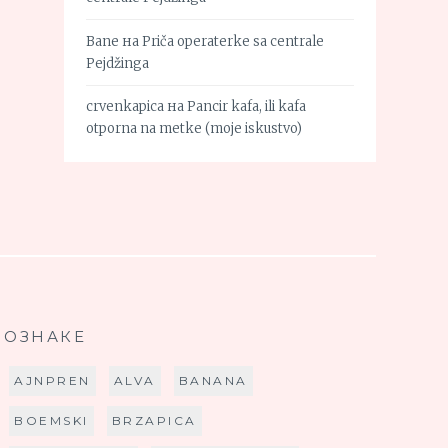
Bane
на
Priča operaterke sa centrale
Pejdžinga
crvenkapica
на
Pancir kafa, ili kafa
otporna na metke (moje iskustvo)
ОЗНАКЕ
AJNPREN
ALVA
BANANA
BOEMSKI
BRZAPICA