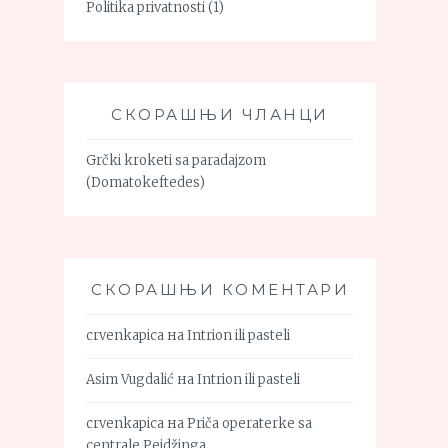
Politika privatnosti
(1)
СКОРАШЊИ ЧЛАНЦИ
Grčki kroketi sa paradajzom
(Domatokeftedes)
СКОРАШЊИ КОМЕНТАРИ
crvenkapica
на
Intrion ili pasteli
Asim Vugdalić
на
Intrion ili pasteli
crvenkapica
на
Priča operaterke sa
centrale Pejdžinga