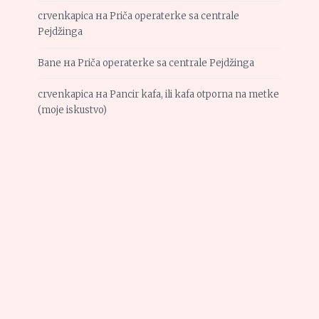
crvenkapica
на
Priča operaterke sa centrale
Pejdžinga
Bane
на
Priča operaterke sa centrale Pejdžinga
crvenkapica
на
Pancir kafa, ili kafa otporna na metke
(moje iskustvo)