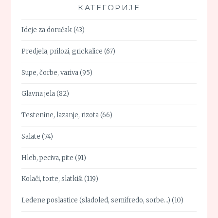
КАТЕГОРИЈЕ
Ideje za doručak
(43)
Predjela, prilozi, grickalice
(67)
Supe, čorbe, variva
(95)
Glavna jela
(82)
Testenine, lazanje, rizota
(66)
Salate
(74)
Hleb, peciva, pite
(91)
Kolači, torte, slatkiši
(119)
Ledene poslastice (sladoled, semifredo, sorbe…)
(10)