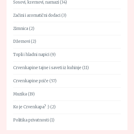
Sosovi, kremovi, namazi
(34)
Začini i aromatični dodaci
(3)
Zimnica
(2)
Džemovi
(2)
Topli i hladni napici
(9)
Crvenkapine tajne i saveti iz kuhinje
(11)
Crvenkapine priče
(57)
Muzika
(19)
Ko je Crvenkapa? :)
(2)
Politika privatnosti
(1)