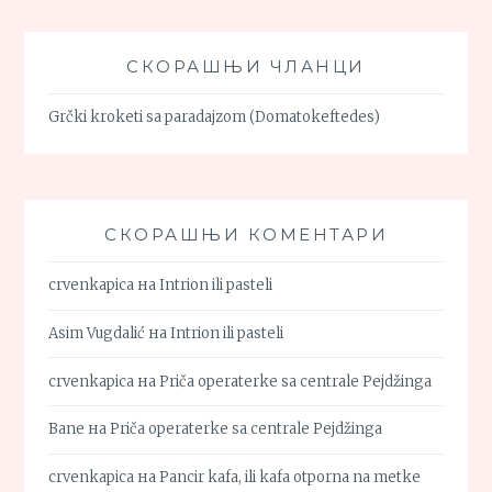
СКОРАШЊИ ЧЛАНЦИ
Grčki kroketi sa paradajzom (Domatokeftedes)
СКОРАШЊИ КОМЕНТАРИ
crvenkapica
на
Intrion ili pasteli
Asim Vugdalić
на
Intrion ili pasteli
crvenkapica
на
Priča operaterke sa centrale Pejdžinga
Bane
на
Priča operaterke sa centrale Pejdžinga
crvenkapica
на
Pancir kafa, ili kafa otporna na metke