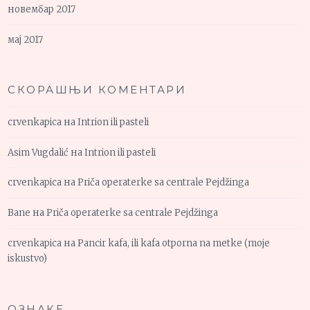
новембар 2017
мај 2017
СКОРАШЊИ КОМЕНТАРИ
crvenkapica
на
Intrion ili pasteli
Asim Vugdalić
на
Intrion ili pasteli
crvenkapica
на
Priča operaterke sa centrale Pejdžinga
Bane
на
Priča operaterke sa centrale Pejdžinga
crvenkapica
на
Pancir kafa, ili kafa otporna na metke (moje
iskustvo)
ОЗНАКЕ