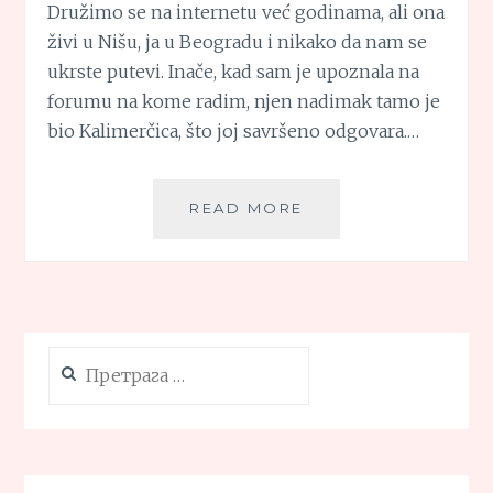
Družimo se na internetu već godinama, ali ona
živi u Nišu, ja u Beogradu i nikako da nam se
ukrste putevi. Inače, kad sam je upoznala na
forumu na kome radim, njen nadimak tamo je
bio Kalimerčica, što joj savršeno odgovara.…
PASTA
READ MORE
SA
MRVICAMA
(PASTA
CON
PANGRATTATO)
Претрага
за: