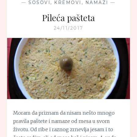
—
SOSOVI, KREMOVI, NAMAZI
—
Pileća pašteta
24/11/2017
Moram da priznam da nisam nešto mnogo
pravila paštete i namaze od mesa u svom
životu. Od ribe i raznog zrnevlja jesam i to