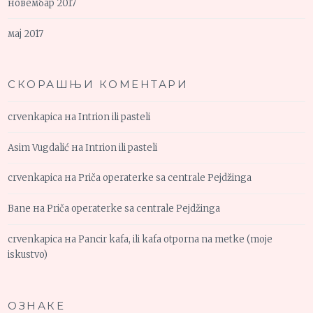
новембар 2017
мај 2017
СКОРАШЊИ КОМЕНТАРИ
crvenkapica
на
Intrion ili pasteli
Asim Vugdalić
на
Intrion ili pasteli
crvenkapica
на
Priča operaterke sa centrale Pejdžinga
Bane
на
Priča operaterke sa centrale Pejdžinga
crvenkapica
на
Pancir kafa, ili kafa otporna na metke (moje
iskustvo)
ОЗНАКЕ