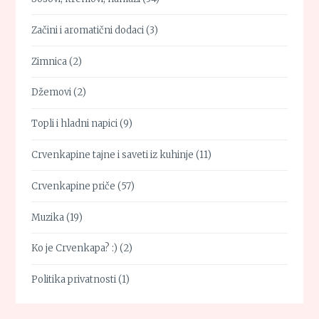
Začini i aromatični dodaci
(3)
Zimnica
(2)
Džemovi
(2)
Topli i hladni napici
(9)
Crvenkapine tajne i saveti iz kuhinje
(11)
Crvenkapine priče
(57)
Muzika
(19)
Ko je Crvenkapa? :)
(2)
Politika privatnosti
(1)