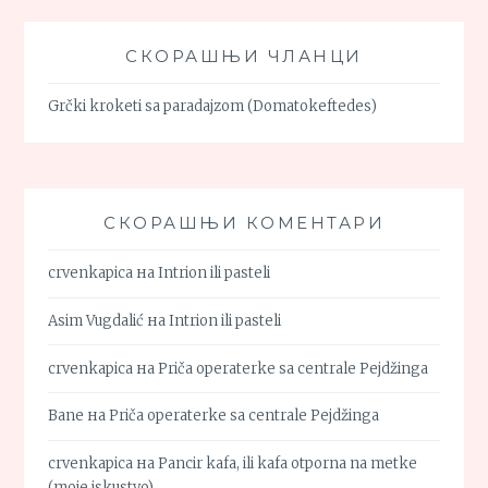
СКОРАШЊИ ЧЛАНЦИ
Grčki kroketi sa paradajzom (Domatokeftedes)
СКОРАШЊИ КОМЕНТАРИ
crvenkapica
на
Intrion ili pasteli
Asim Vugdalić
на
Intrion ili pasteli
crvenkapica
на
Priča operaterke sa centrale Pejdžinga
Bane
на
Priča operaterke sa centrale Pejdžinga
crvenkapica
на
Pancir kafa, ili kafa otporna na metke
(moje iskustvo)