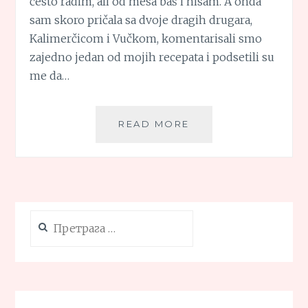
često radim, ali od mesa baš i nisam. A onda
sam skoro pričala sa dvoje dragih drugara,
Kalimerčicom i Vučkom, komentarisali smo
zajedno jedan od mojih recepata i podsetili su
me da…
PILEĆA
READ MORE
PAŠTETA
Претрага
за: