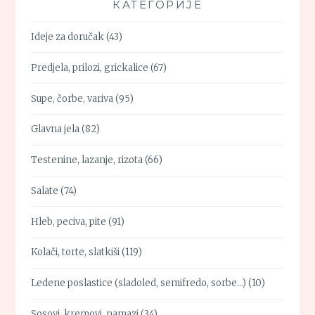
КАТЕГОРИЈЕ
Ideje za doručak
(43)
Predjela, prilozi, grickalice
(67)
Supe, čorbe, variva
(95)
Glavna jela
(82)
Testenine, lazanje, rizota
(66)
Salate
(74)
Hleb, peciva, pite
(91)
Kolači, torte, slatkiši
(119)
Ledene poslastice (sladoled, semifredo, sorbe…)
(10)
Sosovi, kremovi, namazi
(34)