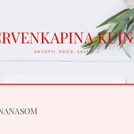
RVENKAPINA KUJ
RECEPTI, PRIČE, SAVETI :)
ANANASOM