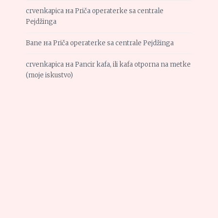
crvenkapica
на
Priča operaterke sa centrale
Pejdžinga
Bane
на
Priča operaterke sa centrale Pejdžinga
crvenkapica
на
Pancir kafa, ili kafa otporna na metke
(moje iskustvo)