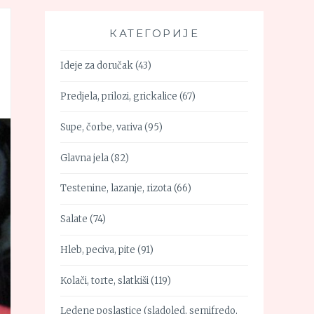
КАТЕГОРИЈЕ
Ideje za doručak
(43)
Predjela, prilozi, grickalice
(67)
Supe, čorbe, variva
(95)
Glavna jela
(82)
Testenine, lazanje, rizota
(66)
Salate
(74)
Hleb, peciva, pite
(91)
Kolači, torte, slatkiši
(119)
Ledene poslastice (sladoled, semifredo,