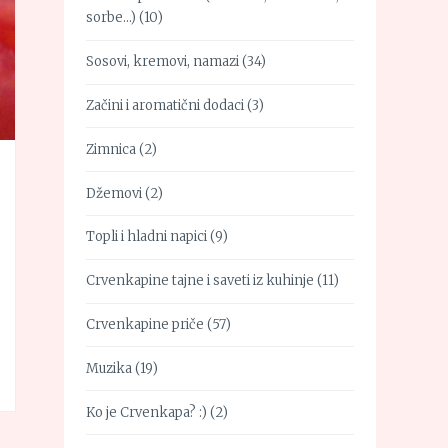
sorbe…)
(10)
Sosovi, kremovi, namazi
(34)
Začini i aromatični dodaci
(3)
Zimnica
(2)
Džemovi
(2)
Topli i hladni napici
(9)
Crvenkapine tajne i saveti iz kuhinje
(11)
Crvenkapine priče
(57)
Muzika
(19)
Ko je Crvenkapa? :)
(2)