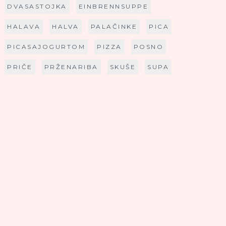
DVASASTOJKA
EINBRENNSUPPE
HALAVA
HALVA
PALAČINKE
PICA
PICASAJOGURTOM
PIZZA
POSNO
PRIČE
PRŽENARIBA
SKUŠE
SUPA