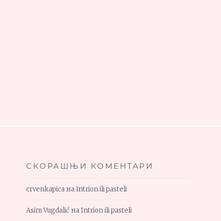
СКОРАШЊИ КОМЕНТАРИ
crvenkapica
на
Intrion ili pasteli
Asim Vugdalić
на
Intrion ili pasteli