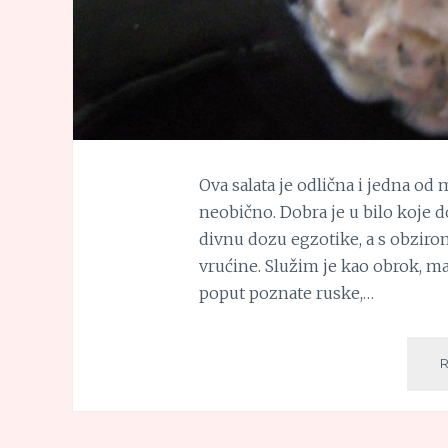
Ova salata je odlična i jedna od
neobično. Dobra je u bilo koje do
divnu dozu egzotike, a s obzirom
vrućine. Služim je kao obrok, m
poput poznate ruske,…