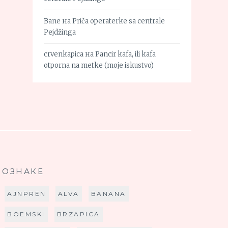
Bane
на
Priča operaterke sa centrale
Pejdžinga
crvenkapica
на
Pancir kafa, ili kafa
otporna na metke (moje iskustvo)
ОЗНАКЕ
AJNPREN
ALVA
BANANA
BOEMSKI
BRZAPICA