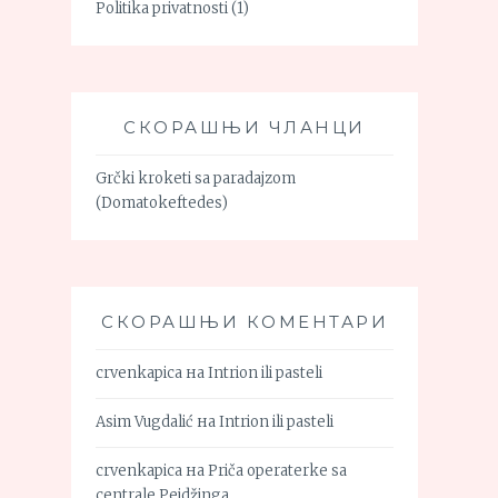
Politika privatnosti
(1)
СКОРАШЊИ ЧЛАНЦИ
Grčki kroketi sa paradajzom
(Domatokeftedes)
СКОРАШЊИ КОМЕНТАРИ
crvenkapica
на
Intrion ili pasteli
Asim Vugdalić
на
Intrion ili pasteli
crvenkapica
на
Priča operaterke sa
centrale Pejdžinga