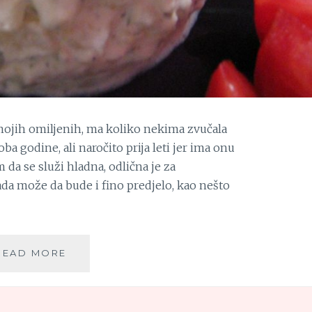
 mojih omiljenih, ma koliko nekima zvučala
ba godine, ali naročito prija leti jer ima onu
 da se služi hladna, odlična je za
ada može da bude i fino predjelo, kao nešto
SALATA
READ MORE
OD
PILETINE
I