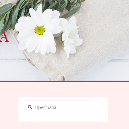
NA
Претрага
за: