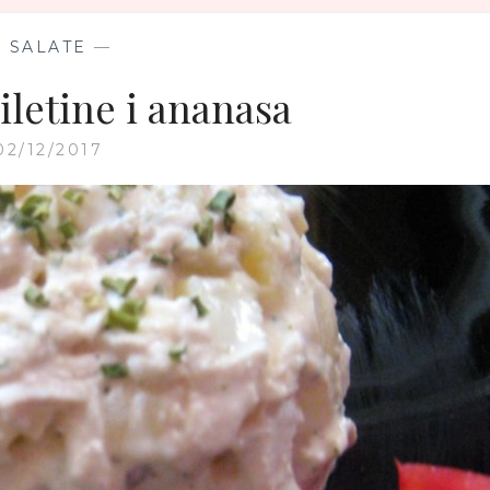
—
SALATE
—
iletine i ananasa
02/12/2017