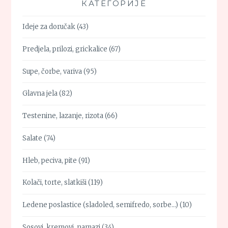
КАТЕГОРИЈЕ
Ideje za doručak
(43)
Predjela, prilozi, grickalice
(67)
Supe, čorbe, variva
(95)
Glavna jela
(82)
Testenine, lazanje, rizota
(66)
Salate
(74)
Hleb, peciva, pite
(91)
Kolači, torte, slatkiši
(119)
Ledene poslastice (sladoled, semifredo, sorbe…)
(10)
Sosovi, kremovi, namazi
(34)