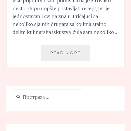
više prija. Prvo sam pomislila da je za ovako
nešto glupo uopšte postavljati recept, jer je
jednostavan i svi ga znaju. Pričajući sa
nekoliko sjajnih drugara sa kojima stalno
delim kulinarska iskustva, čula sam nekoliko…
BUAV
READ MORE
PIRE
OD
GRAŠKA
Претрага
за: