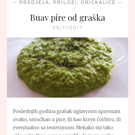
—
PREDJELA, PRILOZI, GRICKALICE
—
Buav pire od graška
08/11/2017
Poslednjih godina grašak uglavnom spremam
ovako, smućkan u pire, ili kao krem čorbicu, ili
eventualno sa testeninom. Nekako mi tako