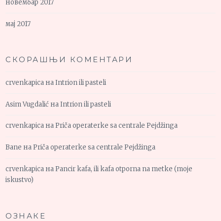
новембар 2017
мај 2017
СКОРАШЊИ КОМЕНТАРИ
crvenkapica
на
Intrion ili pasteli
Asim Vugdalić
на
Intrion ili pasteli
crvenkapica
на
Priča operaterke sa centrale Pejdžinga
Bane
на
Priča operaterke sa centrale Pejdžinga
crvenkapica
на
Pancir kafa, ili kafa otporna na metke (moje
iskustvo)
ОЗНАКЕ