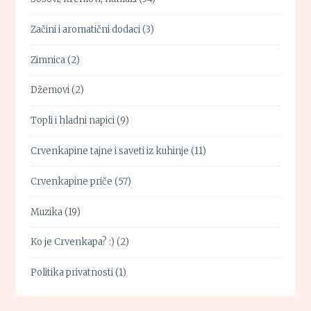
Začini i aromatični dodaci
(3)
Zimnica
(2)
Džemovi
(2)
Topli i hladni napici
(9)
Crvenkapine tajne i saveti iz kuhinje
(11)
Crvenkapine priče
(57)
Muzika
(19)
Ko je Crvenkapa? :)
(2)
Politika privatnosti
(1)