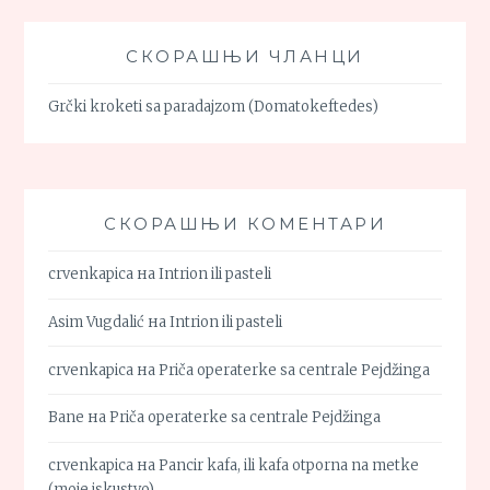
СКОРАШЊИ ЧЛАНЦИ
Grčki kroketi sa paradajzom (Domatokeftedes)
СКОРАШЊИ КОМЕНТАРИ
crvenkapica
на
Intrion ili pasteli
Asim Vugdalić
на
Intrion ili pasteli
crvenkapica
на
Priča operaterke sa centrale Pejdžinga
Bane
на
Priča operaterke sa centrale Pejdžinga
crvenkapica
на
Pancir kafa, ili kafa otporna na metke
(moje iskustvo)