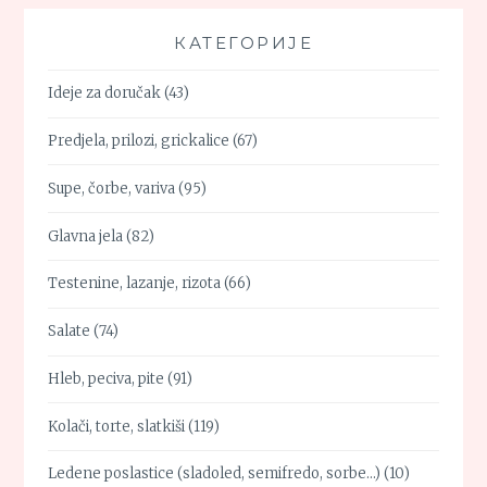
КАТЕГОРИЈЕ
Ideje za doručak
(43)
Predjela, prilozi, grickalice
(67)
Supe, čorbe, variva
(95)
Glavna jela
(82)
Testenine, lazanje, rizota
(66)
Salate
(74)
Hleb, peciva, pite
(91)
Kolači, torte, slatkiši
(119)
Ledene poslastice (sladoled, semifredo, sorbe…)
(10)