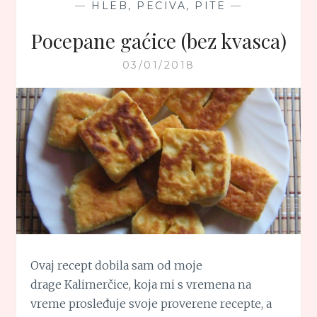
—
HLEB, PECIVA, PITE
—
Pocepane gaćice (bez kvasca)
03/01/2018
Ovaj recept dobila sam od moje
drage Kalimerčice, koja mi s vremena na
vreme prosleđuje svoje proverene recepte, a