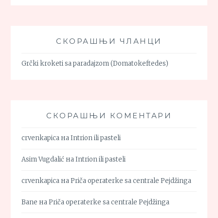
СКОРАШЊИ ЧЛАНЦИ
Grčki kroketi sa paradajzom (Domatokeftedes)
СКОРАШЊИ КОМЕНТАРИ
crvenkapica
на
Intrion ili pasteli
Asim Vugdalić
на
Intrion ili pasteli
crvenkapica
на
Priča operaterke sa centrale Pejdžinga
Bane
на
Priča operaterke sa centrale Pejdžinga