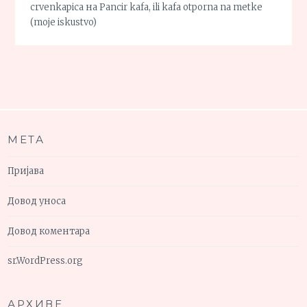
crvenkapica
на
Pancir kafa, ili kafa otporna na metke
(moje iskustvo)
МЕТА
Пријава
Довод уноса
Довод коментара
sr.WordPress.org
АРХИВЕ