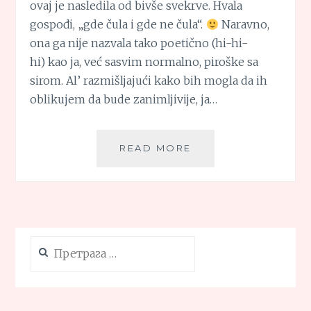
ovaj je nasledila od bivše svekrve. Hvala
gospođi, „gde čula i gde ne čula“.
Naravno,
ona ga nije nazvala tako poetično (hi-hi-
hi) kao ja, već sasvim normalno, piroške sa
sirom. Al’ razmišljajući kako bih mogla da ih
oblikujem da bude zanimljivije, ja…
POCEPANE
READ MORE
GAĆICE
(BEZ
KVASCA)
Претрага
за: