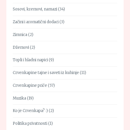
Sosovi, kremovi, namazi
(34)
Začini i aromatični dodaci
(3)
Zimnica
(2)
Džemovi
(2)
Topli i hladni napici
(9)
Crvenkapine tajne i saveti iz kuhinje
(11)
Crvenkapine priče
(57)
Muzika
(19)
Ko je Crvenkapa? :)
(2)
Politika privatnosti
(1)