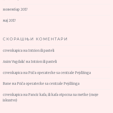
новембар 2017
мај 2017
СКОРАШЊИ КОМЕНТАРИ
crvenkapica
на
Intrion ili pasteli
Asim Vugdalić
на
Intrion ili pasteli
crvenkapica
на
Priča operaterke sa centrale Pejdžinga
Bane
на
Priča operaterke sa centrale Pejdžinga
crvenkapica
на
Pancir kafa, ili kafa otporna na metke (moje
iskustvo)