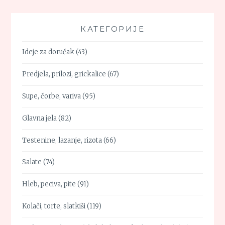
КАТЕГОРИЈЕ
Ideje za doručak
(43)
Predjela, prilozi, grickalice
(67)
Supe, čorbe, variva
(95)
Glavna jela
(82)
Testenine, lazanje, rizota
(66)
Salate
(74)
Hleb, peciva, pite
(91)
Kolači, torte, slatkiši
(119)