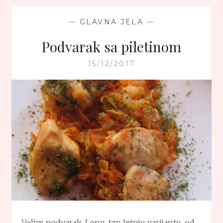
—
GLAVNA JELA
—
Podvarak sa piletinom
15/12/2017
Volim podvarak. I onu, tzv. letnju varijantu, od