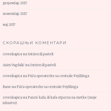
децембар 2017
новембар 2017
мај 2017
СКОРАШЊИ КОМЕНТАРИ
crvenkapica
на
Intrion ili pasteli
Asim Vugdalić
на
Intrion ili pasteli
crvenkapica
на
Priča operaterke sa centrale Pejdžinga
Bane
на
Priča operaterke sa centrale Pejdžinga
crvenkapica
на
Pancir kafa, ili kafa otporna na metke (moje
iskustvo)