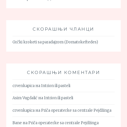
СКОРАШЊИ ЧЛАНЦИ
Grčki kroketi sa paradajzom (Domatokeftedes)
СКОРАШЊИ КОМЕНТАРИ
crvenkapica
на
Intrion ili pasteli
Asim Vugdalić
на
Intrion ili pasteli
crvenkapica
на
Priča operaterke sa centrale Pejdžinga
Bane
на
Priča operaterke sa centrale Pejdžinga