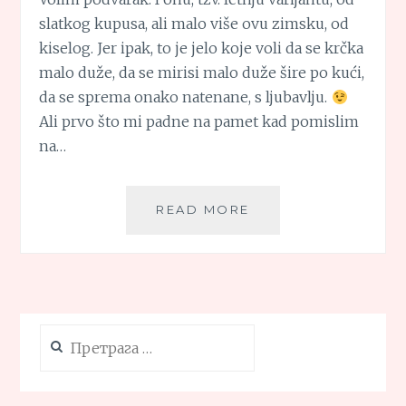
slatkog kupusa, ali malo više ovu zimsku, od
kiselog. Jer ipak, to je jelo koje voli da se krčka
malo duže, da se mirisi malo duže šire po kući,
da se sprema onako natenane, s ljubavlju.
Ali prvo što mi padne na pamet kad pomislim
na…
PODVARAK
READ MORE
SA
PILETINOM
Претрага
за: