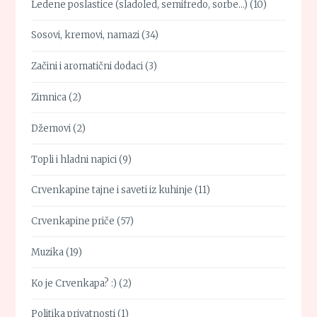
Ledene poslastice (sladoled, semifredo, sorbe…)
(10)
Sosovi, kremovi, namazi
(34)
Začini i aromatični dodaci
(3)
Zimnica
(2)
Džemovi
(2)
Topli i hladni napici
(9)
Crvenkapine tajne i saveti iz kuhinje
(11)
Crvenkapine priče
(57)
Muzika
(19)
Ko je Crvenkapa? :)
(2)
Politika privatnosti
(1)