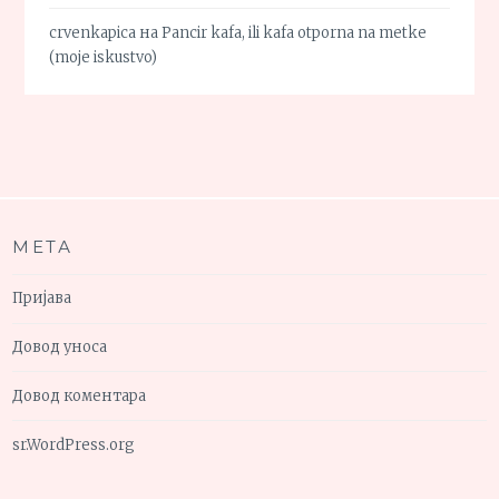
crvenkapica
на
Pancir kafa, ili kafa otporna na metke
(moje iskustvo)
МЕТА
Пријава
Довод уноса
Довод коментара
sr.WordPress.org