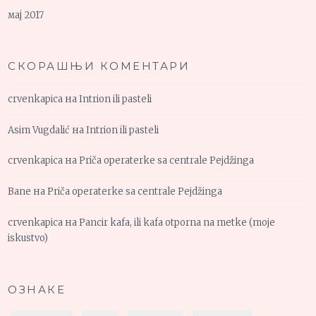
мај 2017
СКОРАШЊИ КОМЕНТАРИ
crvenkapica
на
Intrion ili pasteli
Asim Vugdalić
на
Intrion ili pasteli
crvenkapica
на
Priča operaterke sa centrale Pejdžinga
Bane
на
Priča operaterke sa centrale Pejdžinga
crvenkapica
на
Pancir kafa, ili kafa otporna na metke (moje
iskustvo)
ОЗНАКЕ