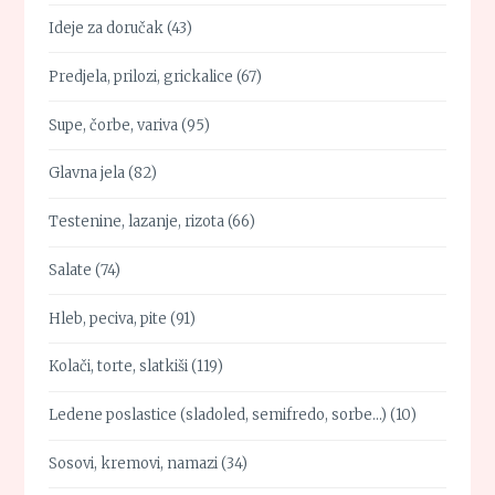
Ideje za doručak
(43)
Predjela, prilozi, grickalice
(67)
Supe, čorbe, variva
(95)
Glavna jela
(82)
Testenine, lazanje, rizota
(66)
Salate
(74)
Hleb, peciva, pite
(91)
Kolači, torte, slatkiši
(119)
Ledene poslastice (sladoled, semifredo, sorbe…)
(10)
Sosovi, kremovi, namazi
(34)