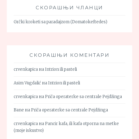
СКОРАШЊИ ЧЛАНЦИ
Grčki kroketi sa paradajzom (Domatokeftedes)
СКОРАШЊИ КОМЕНТАРИ
crvenkapica
на
Intrion ili pasteli
Asim Vugdalić
на
Intrion ili pasteli
crvenkapica
на
Priča operaterke sa centrale Pejdžinga
Bane
на
Priča operaterke sa centrale Pejdžinga
crvenkapica
на
Pancir kafa, ili kafa otporna na metke
(moje iskustvo)