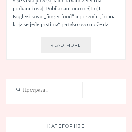
više vrsta poveća, tako da sam želela da
probam i ovaj. Dobila sam ono nešto što
Englezi zovu „finger food“, u prevodu „hrana
koja se jede prstima“, pa tako ovo može da…
POMFRIT
READ MORE
OD
PLAVOG
PATLIDŽANA
Претрага
за:
КАТЕГОРИЈЕ