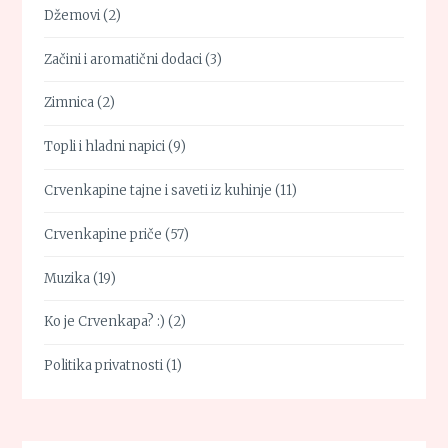
Džemovi
(2)
Začini i aromatični dodaci
(3)
Zimnica
(2)
Topli i hladni napici
(9)
Crvenkapine tajne i saveti iz kuhinje
(11)
Crvenkapine priče
(57)
Muzika
(19)
Ko je Crvenkapa? :)
(2)
Politika privatnosti
(1)