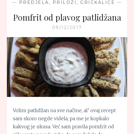
—
PREDJELA, PRILOZI, GRICKALICE
—
Pomfrit od plavog patlidžana
09/12/2017
Volim patlidžan na sve načine, al’ ovaj recept
sam skoro negde videla, pa me je kopkalo
kakvog je ukusa. Već sam pravila pomfrit od