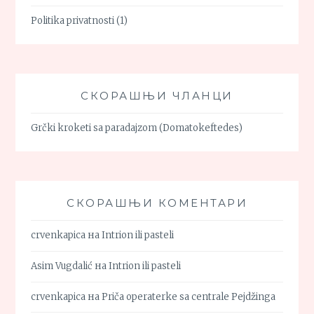
Politika privatnosti
(1)
СКОРАШЊИ ЧЛАНЦИ
Grčki kroketi sa paradajzom (Domatokeftedes)
СКОРАШЊИ КОМЕНТАРИ
crvenkapica
на
Intrion ili pasteli
Asim Vugdalić
на
Intrion ili pasteli
crvenkapica
на
Priča operaterke sa centrale Pejdžinga