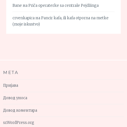
Bane
на
Priča operaterke sa centrale Pejdžinga
crvenkapica
на
Pancir kafa, ili kafa otporna na metke
(moje iskustvo)
МЕТА
Пријава
Довод уноса
Довод коментара
sr.WordPress.org