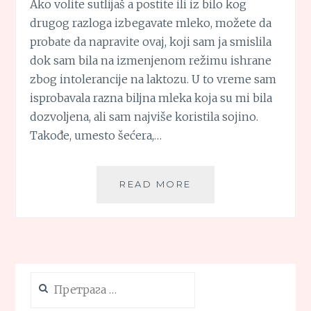
Ako volite sutlijaš a postite ili iz bilo kog
drugog razloga izbegavate mleko, možete da
probate da napravite ovaj, koji sam ja smislila
dok sam bila na izmenjenom režimu ishrane
zbog intolerancije na laktozu. U to vreme sam
isprobavala razna biljna mleka koja su mi bila
dozvoljena, ali sam najviše koristila sojino.
Takođe, umesto šećera,…
POSNI
READ MORE
SUTLIJAŠ
Претрага
за: