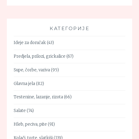
КАТЕГОРИЈЕ
Ideje za doručak
(43)
Predjela, prilozi, grickalice
(67)
Supe, čorbe, variva
(95)
Glavna jela
(82)
Testenine, lazanje, rizota
(66)
Salate
(74)
Hleb, peciva, pite
(91)
Kolači, torte, slatkiši
(119)