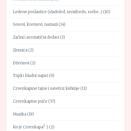
Ledene poslastice (sladoled, semifredo, sorbe…)
(10)
Sosovi, kremovi, namazi
(34)
Začini i aromatični dodaci
(3)
Zimnica
(2)
Džemovi
(2)
Topli i hladni napici
(9)
Crvenkapine tajne i saveti iz kuhinje
(11)
Crvenkapine priče
(57)
Muzika
(19)
Ko je Crvenkapa? :)
(2)