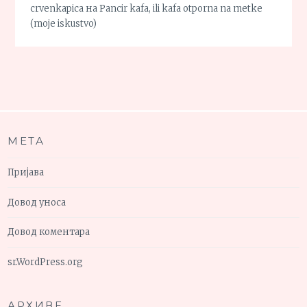
crvenkapica
на
Pancir kafa, ili kafa otporna na metke
(moje iskustvo)
МЕТА
Пријава
Довод уноса
Довод коментара
sr.WordPress.org
АРХИВЕ