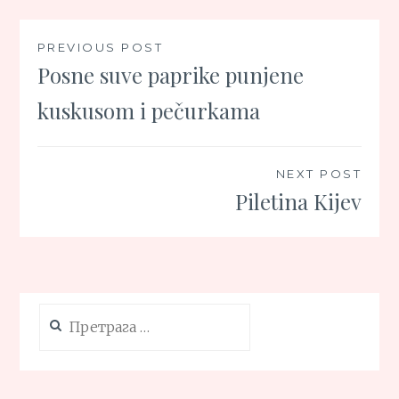
Кретање
PREVIOUS POST
Posne suve paprike punjene
чланка
kuskusom i pečurkama
NEXT POST
Piletina Kijev
Претрага
за: