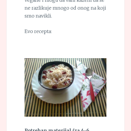
vegane i mogu da vam kažem da se
ne razlikuje mnogo od onog na koji
smo navikli.
Evo recepta:
Potreban materijal (za 4-6