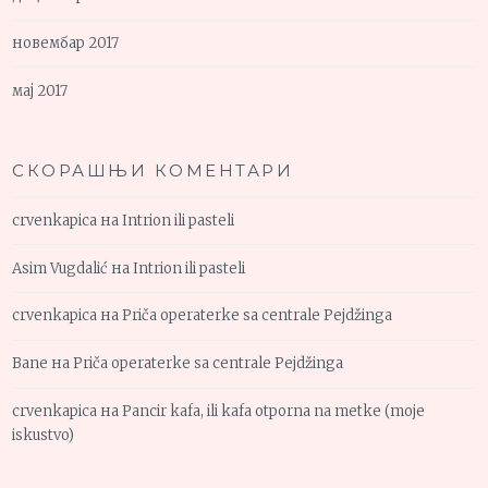
новембар 2017
мај 2017
СКОРАШЊИ КОМЕНТАРИ
crvenkapica
на
Intrion ili pasteli
Asim Vugdalić
на
Intrion ili pasteli
crvenkapica
на
Priča operaterke sa centrale Pejdžinga
Bane
на
Priča operaterke sa centrale Pejdžinga
crvenkapica
на
Pancir kafa, ili kafa otporna na metke (moje
iskustvo)