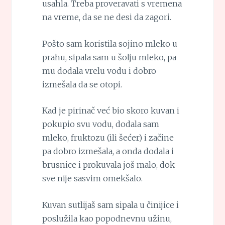
usahla. Treba proveravati s vremena
na vreme, da se ne desi da zagori.
Pošto sam koristila sojino mleko u
prahu, sipala sam u šolju mleko, pa
mu dodala vrelu vodu i dobro
izmešala da se otopi.
Kad je pirinač već bio skoro kuvan i
pokupio svu vodu, dodala sam
mleko, fruktozu (ili šećer) i začine
pa dobro izmešala, a onda dodala i
brusnice i prokuvala još malo, dok
sve nije sasvim omekšalo.
Kuvan sutlijaš sam sipala u činijice i
poslužila kao popodnevnu užinu,