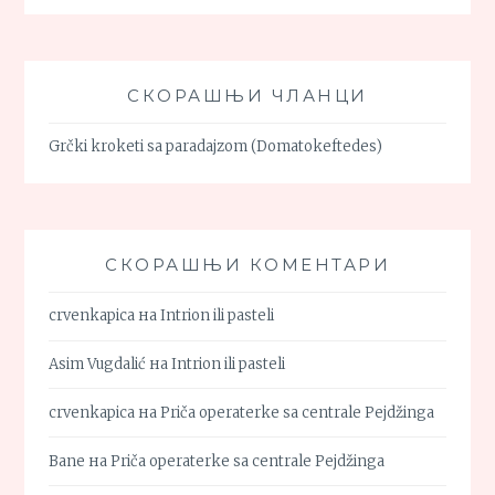
СКОРАШЊИ ЧЛАНЦИ
Grčki kroketi sa paradajzom (Domatokeftedes)
СКОРАШЊИ КОМЕНТАРИ
crvenkapica
на
Intrion ili pasteli
Asim Vugdalić
на
Intrion ili pasteli
crvenkapica
на
Priča operaterke sa centrale Pejdžinga
Bane
на
Priča operaterke sa centrale Pejdžinga