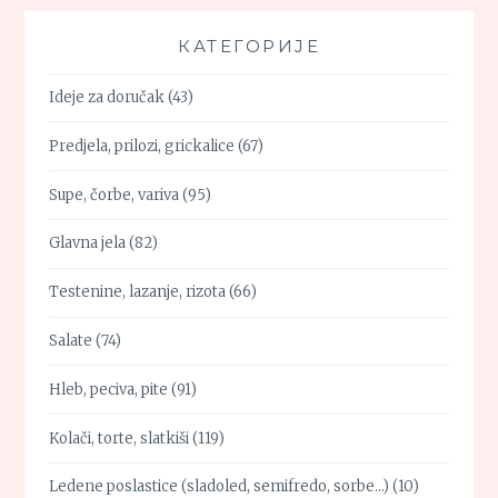
КАТЕГОРИЈЕ
Ideje za doručak
(43)
Predjela, prilozi, grickalice
(67)
Supe, čorbe, variva
(95)
Glavna jela
(82)
Testenine, lazanje, rizota
(66)
Salate
(74)
Hleb, peciva, pite
(91)
Kolači, torte, slatkiši
(119)
Ledene poslastice (sladoled, semifredo, sorbe…)
(10)