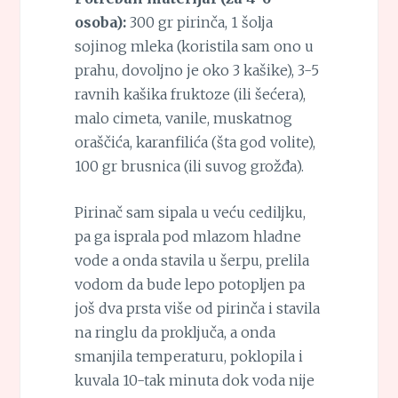
osoba):
300 gr pirinča, 1 šolja
sojinog mleka (koristila sam ono u
prahu, dovoljno je oko 3 kašike), 3-5
ravnih kašika fruktoze (ili šećera),
malo cimeta, vanile, muskatnog
oraščića, karanfilića (šta god volite),
100 gr brusnica (ili suvog grožđa).
Pirinač sam sipala u veću cediljku,
pa ga isprala pod mlazom hladne
vode a onda stavila u šerpu, prelila
vodom da bude lepo potopljen pa
još dva prsta više od pirinča i stavila
na ringlu da proključa, a onda
smanjila temperaturu, poklopila i
kuvala 10-tak minuta dok voda nije