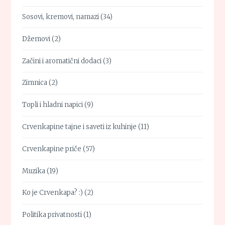
Sosovi, kremovi, namazi
(34)
Džemovi
(2)
Začini i aromatični dodaci
(3)
Zimnica
(2)
Topli i hladni napici
(9)
Crvenkapine tajne i saveti iz kuhinje
(11)
Crvenkapine priče
(57)
Muzika
(19)
Ko je Crvenkapa? :)
(2)
Politika privatnosti
(1)