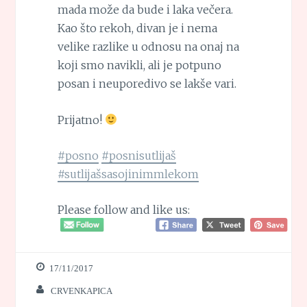
mada može da bude i laka večera.
Kao što rekoh, divan je i nema
velike razlike u odnosu na onaj na
koji smo navikli, ali je potpuno
posan i neuporedivo se lakše vari.
Prijatno!
#posno
#posnisutlijaš
#sutlijašsasojinimmlekom
Please follow and like us:
17/11/2017
CRVENKAPICA