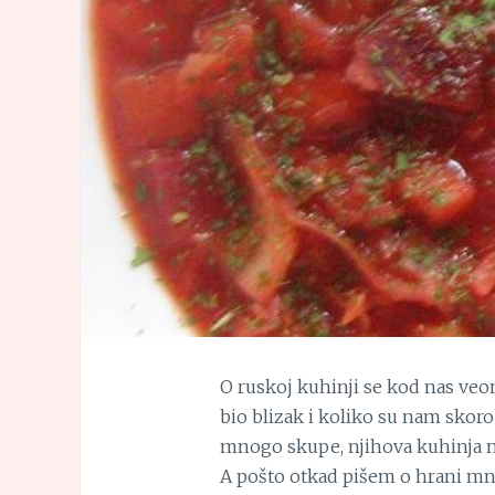
O ruskoj kuhinji se kod nas ve
bio blizak i koliko su nam skor
mnogo skupe, njihova kuhinja nam
A pošto otkad pišem o hrani mno