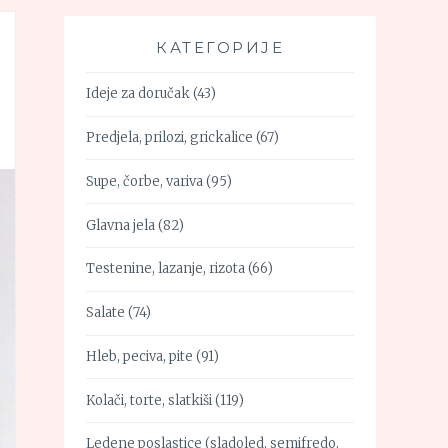
КАТЕГОРИЈЕ
Ideje za doručak
(43)
Predjela, prilozi, grickalice
(67)
Supe, čorbe, variva
(95)
Glavna jela
(82)
Testenine, lazanje, rizota
(66)
Salate
(74)
Hleb, peciva, pite
(91)
Kolači, torte, slatkiši
(119)
Ledene poslastice (sladoled, semifredo,