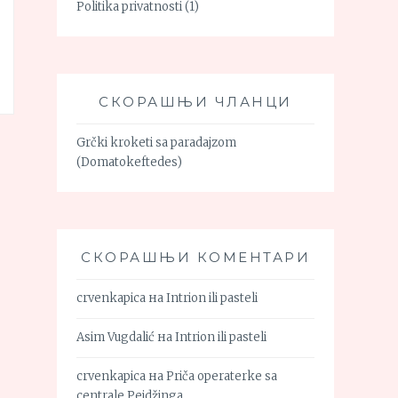
Politika privatnosti
(1)
СКОРАШЊИ ЧЛАНЦИ
Grčki kroketi sa paradajzom
(Domatokeftedes)
СКОРАШЊИ КОМЕНТАРИ
crvenkapica
на
Intrion ili pasteli
Asim Vugdalić
на
Intrion ili pasteli
crvenkapica
на
Priča operaterke sa
centrale Pejdžinga