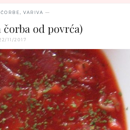
 ČORBE, VARIVA
—
a čorba od povrća)
22/11/2017