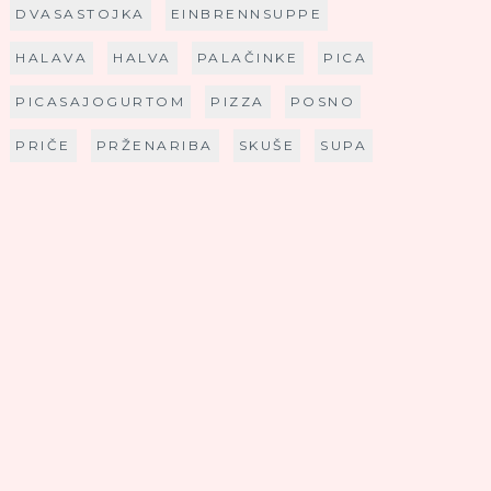
DVASASTOJKA
EINBRENNSUPPE
HALAVA
HALVA
PALAČINKE
PICA
PICASAJOGURTOM
PIZZA
POSNO
PRIČE
PRŽENARIBA
SKUŠE
SUPA