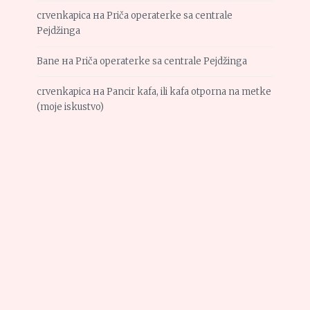
crvenkapica
на
Priča operaterke sa centrale
Pejdžinga
Bane
на
Priča operaterke sa centrale Pejdžinga
crvenkapica
на
Pancir kafa, ili kafa otporna na metke
(moje iskustvo)