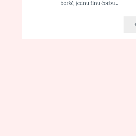
boršč, jednu finu čorbu…