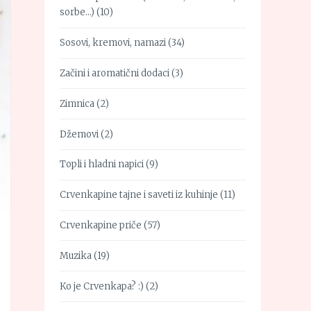
sorbe…)
(10)
Sosovi, kremovi, namazi
(34)
Začini i aromatični dodaci
(3)
Zimnica
(2)
Džemovi
(2)
Topli i hladni napici
(9)
Crvenkapine tajne i saveti iz kuhinje
(11)
Crvenkapine priče
(57)
Muzika
(19)
Ko je Crvenkapa? :)
(2)