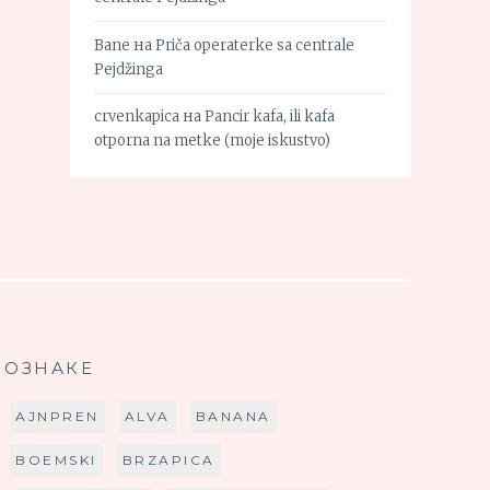
Bane
на
Priča operaterke sa centrale
Pejdžinga
crvenkapica
на
Pancir kafa, ili kafa
otporna na metke (moje iskustvo)
ОЗНАКЕ
AJNPREN
ALVA
BANANA
BOEMSKI
BRZAPICA