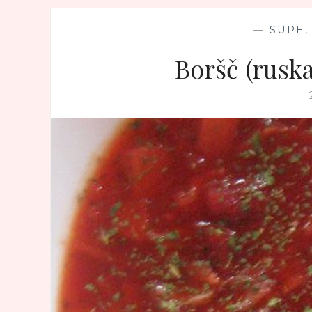
—
SUPE,
Boršč (rusk