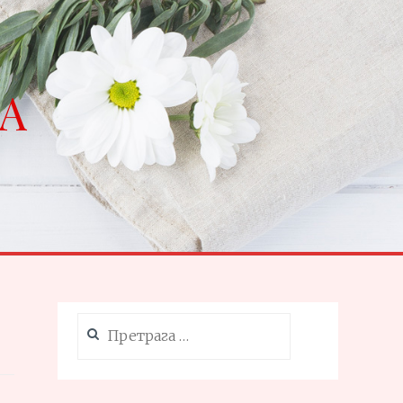
NA
Претрага
за: