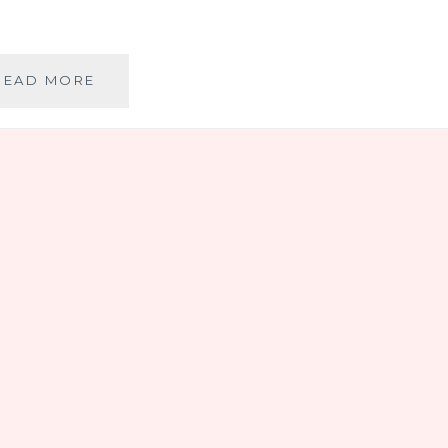
BORŠČ
READ MORE
(RUSKA
ČORBA
OD
POVRĆA)