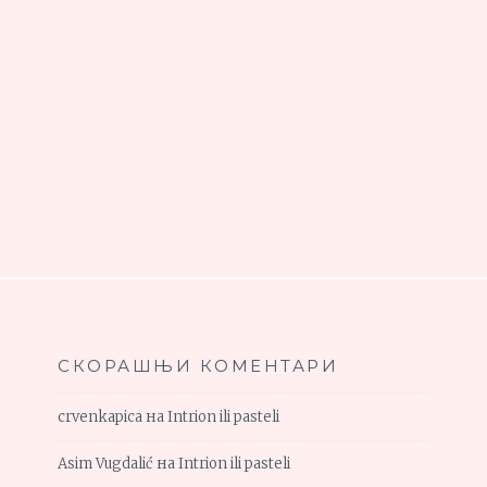
СКОРАШЊИ КОМЕНТАРИ
crvenkapica
на
Intrion ili pasteli
Asim Vugdalić
на
Intrion ili pasteli