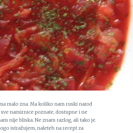
oma malo zna. Ma koliko nam ruski narod
o sve namirnice poznate, dostupne i ne
 nije bliska. Ne znam razlog, ali tako je.
go istražujem, naleteh na recept za