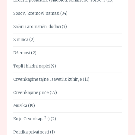
Ledene poslastice (sladoled, semifredo, sorbe…)
(10)
Sosovi, kremovi, namazi
(34)
Začini i aromatični dodaci
(3)
Zimnica
(2)
Džemovi
(2)
Topli i hladni napici
(9)
Crvenkapine tajne i saveti iz kuhinje
(11)
Crvenkapine priče
(57)
Muzika
(19)
Ko je Crvenkapa? :)
(2)
Politika privatnosti
(1)