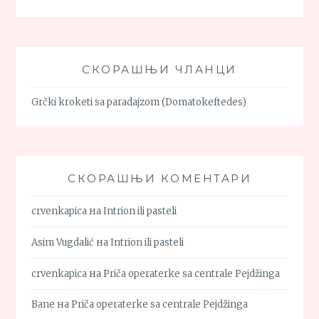
СКОРАШЊИ ЧЛАНЦИ
Grčki kroketi sa paradajzom (Domatokeftedes)
СКОРАШЊИ КОМЕНТАРИ
crvenkapica
на
Intrion ili pasteli
Asim Vugdalić
на
Intrion ili pasteli
crvenkapica
на
Priča operaterke sa centrale Pejdžinga
Bane
на
Priča operaterke sa centrale Pejdžinga