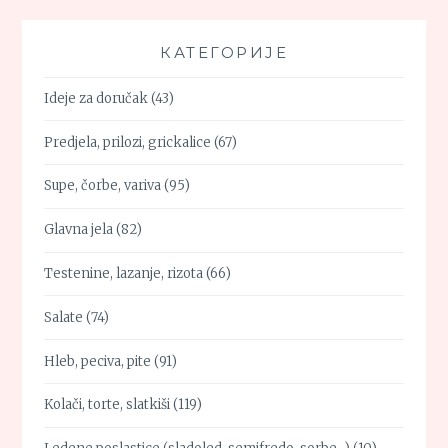
КАТЕГОРИЈЕ
Ideje za doručak
(43)
Predjela, prilozi, grickalice
(67)
Supe, čorbe, variva
(95)
Glavna jela
(82)
Testenine, lazanje, rizota
(66)
Salate
(74)
Hleb, peciva, pite
(91)
Kolači, torte, slatkiši
(119)