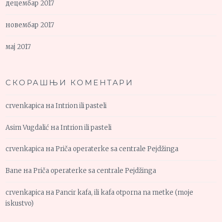
децембар 2017
новембар 2017
мај 2017
СКОРАШЊИ КОМЕНТАРИ
crvenkapica
на
Intrion ili pasteli
Asim Vugdalić
на
Intrion ili pasteli
crvenkapica
на
Priča operaterke sa centrale Pejdžinga
Bane
на
Priča operaterke sa centrale Pejdžinga
crvenkapica
на
Pancir kafa, ili kafa otporna na metke (moje
iskustvo)