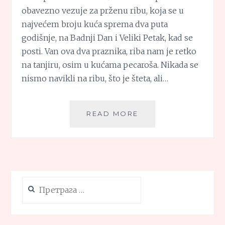
obavezno vezuje za prženu ribu, koja se u
najvećem broju kuća sprema dva puta
godišnje, na Badnji Dan i Veliki Petak, kad se
posti. Van ova dva praznika, riba nam je retko
na tanjiru, osim u kućama pecaroša. Nikada se
nismo navikli na ribu, što je šteta, ali…
CRVENKAPINA
READ MORE
PROLEĆNA
KROMPIR
SALATA
Претрага
за: