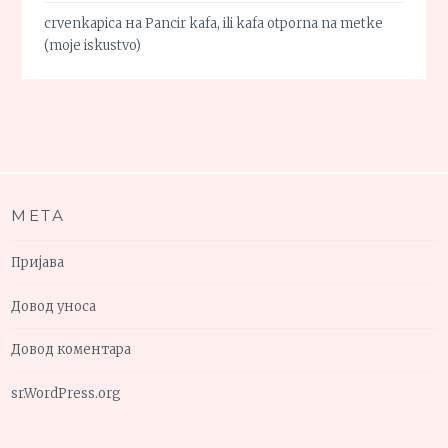
crvenkapica
на
Pancir kafa, ili kafa otporna na metke
(moje iskustvo)
МЕТА
Пријава
Довод уноса
Довод коментара
sr.WordPress.org