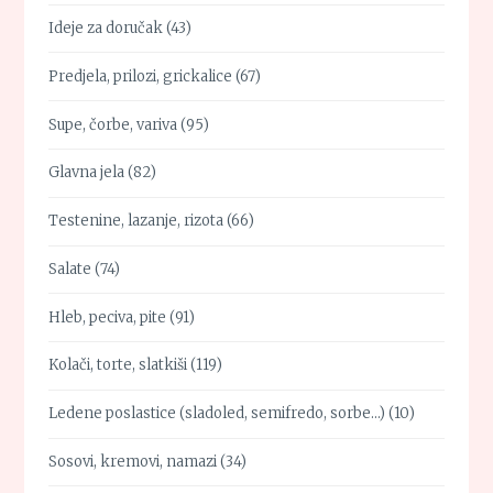
Ideje za doručak
(43)
Predjela, prilozi, grickalice
(67)
Supe, čorbe, variva
(95)
Glavna jela
(82)
Testenine, lazanje, rizota
(66)
Salate
(74)
Hleb, peciva, pite
(91)
Kolači, torte, slatkiši
(119)
Ledene poslastice (sladoled, semifredo, sorbe…)
(10)
Sosovi, kremovi, namazi
(34)