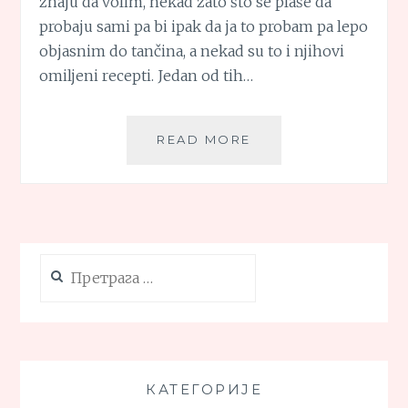
znaju da volim, nekad zato što se plaše da
probaju sami pa bi ipak da ja to probam pa lepo
objasnim do tančina, a nekad su to i njihovi
omiljeni recepti. Jedan od tih…
AZIJSKA
READ MORE
SALATA
SA
ĆUFTICAMA
Претрага
за:
КАТЕГОРИЈЕ