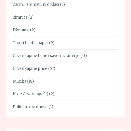
Začini i aromatični dodaci
(3)
Zimnica
(2)
Džemovi
(2)
Topli i hladni napici
(9)
Crvenkapine tajne i saveti iz kuhinje
(11)
Crvenkapine priče
(57)
Muzika
(19)
Ko je Crvenkapa? :)
(2)
Politika privatnosti
(1)