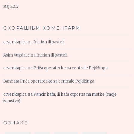
мај 2017
СКОРАШЊИ КОМЕНТАРИ
crvenkapica
на
Intrion ili pasteli
Asim Vugdalić
на
Intrion ili pasteli
crvenkapica
на
Priča operaterke sa centrale Pejdžinga
Bane
на
Priča operaterke sa centrale Pejdžinga
crvenkapica
на
Pancir kafa, ili kafa otporna na metke (moje
iskustvo)
ОЗНАКЕ