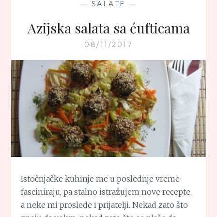
—
SALATE
—
Azijska salata sa ćufticama
08/11/2017
Istočnjačke kuhinje me u poslednje vreme
fasciniraju, pa stalno istražujem nove recepte,
a neke mi proslede i prijatelji. Nekad zato što