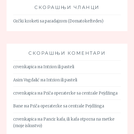
СКОРАШЊИ ЧЛАНЦИ
Grčki kroketi sa paradajzom (Domatokeftedes)
СКОРАШЊИ КОМЕНТАРИ
crvenkapica
на
Intrion ili pasteli
Asim Vugdalić
на
Intrion ili pasteli
crvenkapica
на
Priča operaterke sa centrale Pejdžinga
Bane
на
Priča operaterke sa centrale Pejdžinga
crvenkapica
на
Pancir kafa, ili kafa otporna na metke
(moje iskustvo)