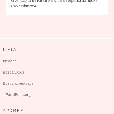
crvenkapica
на
Pancir kafa, ili kafa otporna na metke
(moje iskustvo)
МЕТА
Пријава
Довод уноса
Довод коментара
sr.WordPress.org
АРХИВЕ