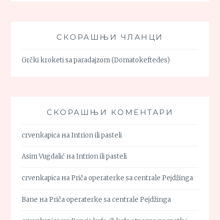
СКОРАШЊИ ЧЛАНЦИ
Grčki kroketi sa paradajzom (Domatokeftedes)
СКОРАШЊИ КОМЕНТАРИ
crvenkapica
на
Intrion ili pasteli
Asim Vugdalić
на
Intrion ili pasteli
crvenkapica
на
Priča operaterke sa centrale Pejdžinga
Bane
на
Priča operaterke sa centrale Pejdžinga