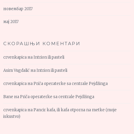
новембар 2017
мај 2017
СКОРАШЊИ КОМЕНТАРИ
crvenkapica
на
Intrion ili pasteli
Asim Vugdalić
на
Intrion ili pasteli
crvenkapica
на
Priča operaterke sa centrale Pejdžinga
Bane
на
Priča operaterke sa centrale Pejdžinga
crvenkapica
на
Pancir kafa, ili kafa otporna na metke (moje
iskustvo)