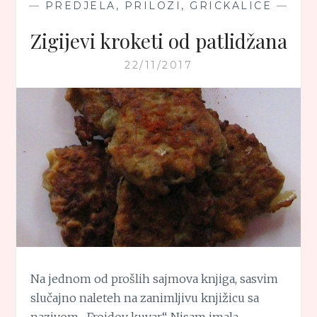
—
PREDJELA, PRILOZI, GRICKALICE
—
Zigijevi kroketi od patlidžana
22/11/2017
Na jednom od prošlih sajmova knjiga, sasvim
slučajno naleteh na zanimljivu knjižicu sa
nazivom „Frojdov kuvar“. Nisam imala