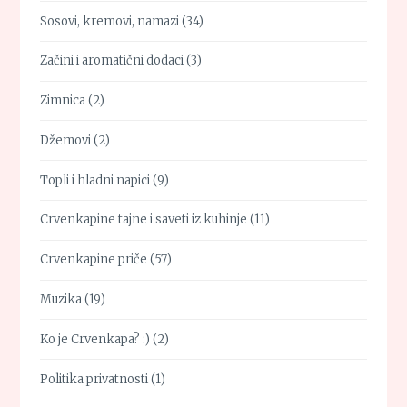
Sosovi, kremovi, namazi
(34)
Začini i aromatični dodaci
(3)
Zimnica
(2)
Džemovi
(2)
Topli i hladni napici
(9)
Crvenkapine tajne i saveti iz kuhinje
(11)
Crvenkapine priče
(57)
Muzika
(19)
Ko je Crvenkapa? :)
(2)
Politika privatnosti
(1)