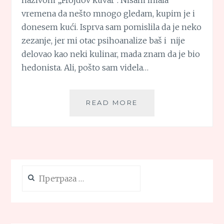
vremena da nešto mnogo gledam, kupim je i
donesem kući. Isprva sam pomislila da je neko
zezanje, jer mi otac psihoanalize baš i nije
delovao kao neki kulinar, mada znam da je bio
hedonista. Ali, pošto sam videla…
ZIGIJEVI
READ MORE
KROKETI
OD
PATLIDŽANA
Претрага
за: