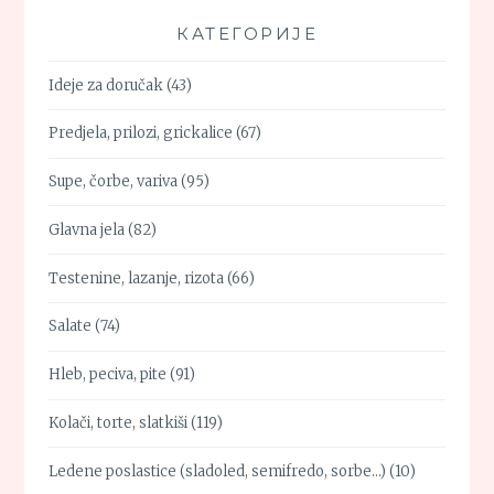
КАТЕГОРИЈЕ
Ideje za doručak
(43)
Predjela, prilozi, grickalice
(67)
Supe, čorbe, variva
(95)
Glavna jela
(82)
Testenine, lazanje, rizota
(66)
Salate
(74)
Hleb, peciva, pite
(91)
Kolači, torte, slatkiši
(119)
Ledene poslastice (sladoled, semifredo, sorbe…)
(10)