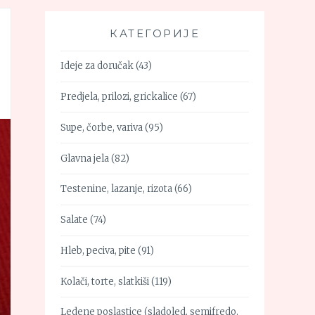
КАТЕГОРИЈЕ
Ideje za doručak
(43)
Predjela, prilozi, grickalice
(67)
Supe, čorbe, variva
(95)
Glavna jela
(82)
Testenine, lazanje, rizota
(66)
Salate
(74)
Hleb, peciva, pite
(91)
Kolači, torte, slatkiši
(119)
Ledene poslastice (sladoled, semifredo,