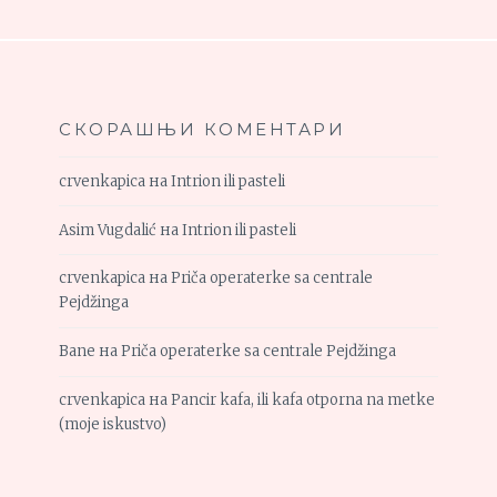
СКОРАШЊИ КОМЕНТАРИ
crvenkapica
на
Intrion ili pasteli
Asim Vugdalić
на
Intrion ili pasteli
crvenkapica
на
Priča operaterke sa centrale
Pejdžinga
Bane
на
Priča operaterke sa centrale Pejdžinga
crvenkapica
на
Pancir kafa, ili kafa otporna na metke
(moje iskustvo)