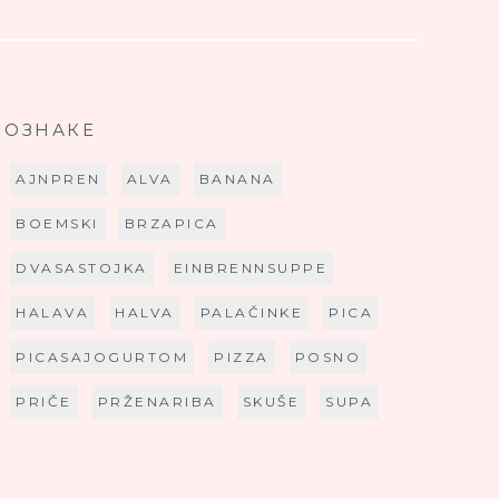
ОЗНАКЕ
AJNPREN
ALVA
BANANA
BOEMSKI
BRZAPICA
DVASASTOJKA
EINBRENNSUPPE
HALAVA
HALVA
PALAČINKE
PICA
PICASAJOGURTOM
PIZZA
POSNO
PRIČE
PRŽENARIBA
SKUŠE
SUPA