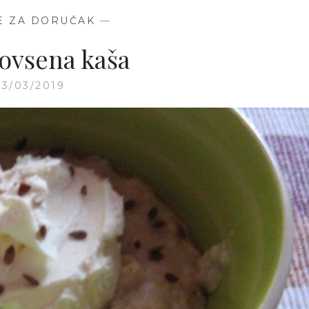
E ZA DORUČAK
—
 ovsena kaša
13/03/2019