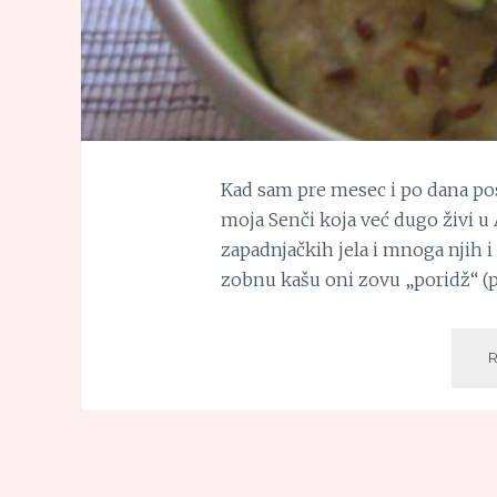
Kad sam pre mesec i po dana post
moja Senči koja već dugo živi u A
zapadnjačkih jela i mnoga njih i 
zobnu kašu oni zovu „poridž“ (p