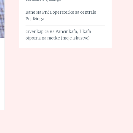
Bane
на
Priča operaterke sa centrale
Pejdžinga
crvenkapica
на
Pancir kafa, ili kafa
otporna na metke (moje iskustvo)