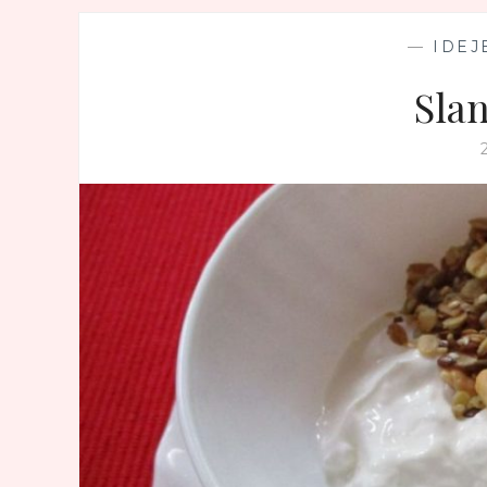
—
IDEJ
Sla