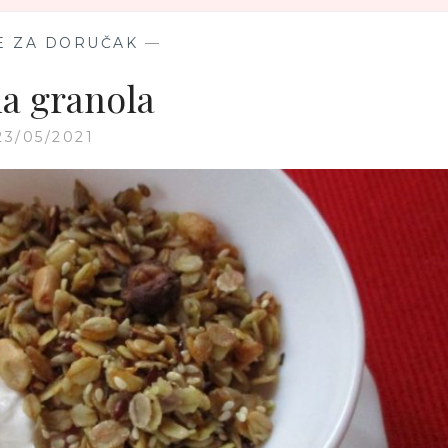
E ZA DORUČAK
—
na granola
23/05/2021