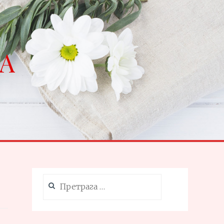
NA
Претрага
за: