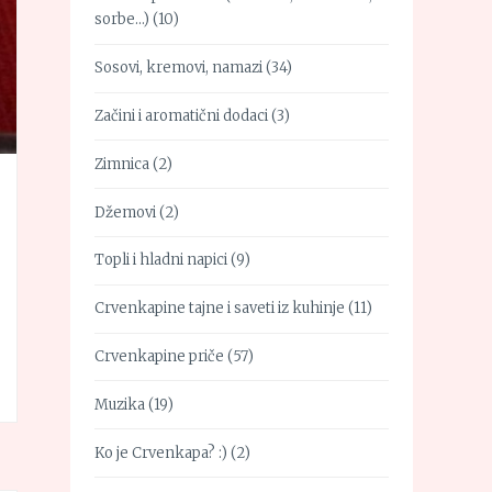
sorbe…)
(10)
Sosovi, kremovi, namazi
(34)
Začini i aromatični dodaci
(3)
Zimnica
(2)
Džemovi
(2)
Topli i hladni napici
(9)
Crvenkapine tajne i saveti iz kuhinje
(11)
Crvenkapine priče
(57)
Muzika
(19)
Ko je Crvenkapa? :)
(2)