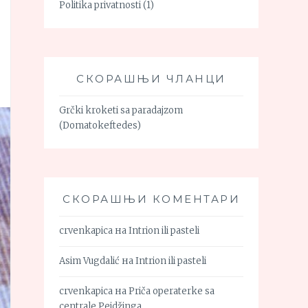
Politika privatnosti
(1)
СКОРАШЊИ ЧЛАНЦИ
Grčki kroketi sa paradajzom
(Domatokeftedes)
СКОРАШЊИ КОМЕНТАРИ
crvenkapica
на
Intrion ili pasteli
Asim Vugdalić
на
Intrion ili pasteli
crvenkapica
на
Priča operaterke sa
centrale Pejdžinga