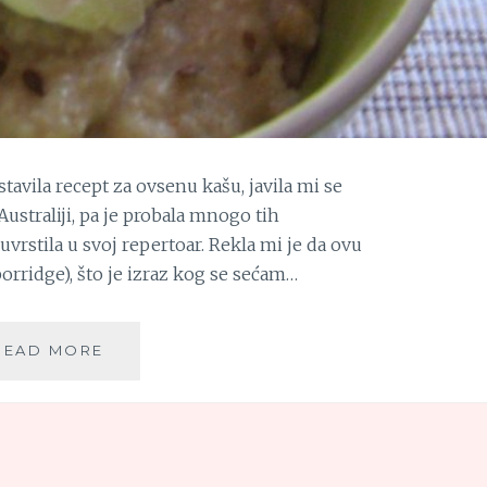
avila recept za ovsenu kašu, javila mi se
ustraliji, pa je probala mnogo tih
uvrstila u svoj repertoar. Rekla mi je da ovu
orridge), što je izraz kog se sećam…
SLANA
READ MORE
OVSENA
KAŠA