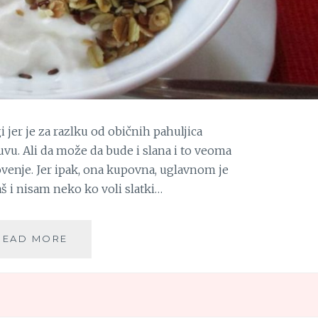
 jer je za razlku od običnih pahuljica
 suvu. Ali da može da bude i slana i to veoma
ovenje. Jer ipak, ona kupovna, uglavnom je
aš i nisam neko ko voli slatki…
SLANA
READ MORE
GRANOLA