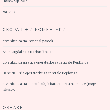
новембар 2017
мај 2017
СКОРАШЊИ КОМЕНТАРИ
crvenkapica
на
Intrion ili pasteli
Asim Vugdalić
на
Intrion ili pasteli
crvenkapica
на
Priča operaterke sa centrale Pejdžinga
Bane
на
Priča operaterke sa centrale Pejdžinga
crvenkapica
на
Pancir kafa, ili kafa otporna na metke (moje
iskustvo)
ОЗНАКЕ