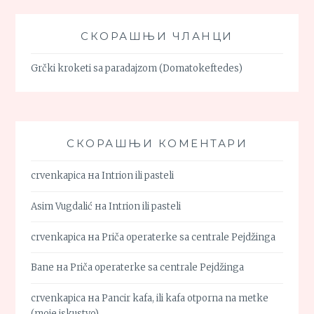
СКОРАШЊИ ЧЛАНЦИ
Grčki kroketi sa paradajzom (Domatokeftedes)
СКОРАШЊИ КОМЕНТАРИ
crvenkapica
на
Intrion ili pasteli
Asim Vugdalić
на
Intrion ili pasteli
crvenkapica
на
Priča operaterke sa centrale Pejdžinga
Bane
на
Priča operaterke sa centrale Pejdžinga
crvenkapica
на
Pancir kafa, ili kafa otporna na metke
(moje iskustvo)