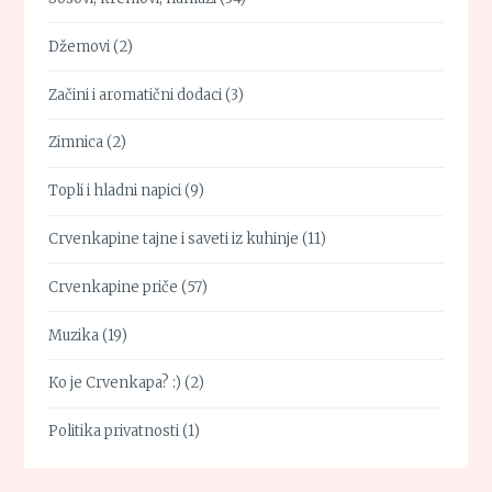
Džemovi
(2)
Začini i aromatični dodaci
(3)
Zimnica
(2)
Topli i hladni napici
(9)
Crvenkapine tajne i saveti iz kuhinje
(11)
Crvenkapine priče
(57)
Muzika
(19)
Ko je Crvenkapa? :)
(2)
Politika privatnosti
(1)