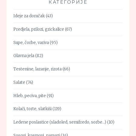
КАТЕГОРИЈЕ
Ideje za doručak
(43)
Predjela, prilozi, grickalice
(67)
Supe, čorbe, variva
(95)
Glavna jela
(82)
Testenine, lazanje, rizota
(66)
Salate
(74)
Hleb, peciva, pite
(91)
Kolači, torte, slatkiši
(119)
Ledene poslastice (sladoled, semifredo, sorbe…)
(10)
Sosovi, kremovi, namazi
(34)