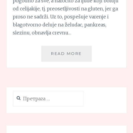
pogodno za sve, a naročito za ljude koji boluju
od celijakije, tj. preosetljivosti na gluten, jer ga
proso ne sadrži. Uz to, pospešuje varenje i
blagotvorno deluje na želudac, pankreas,
slezinu, obnavlja crevnu…
KROKETI
READ MORE
OD
PROSA
Претрага
за: