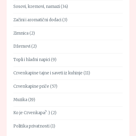
Sosovi, kremovi, namazi
(34)
Začini i aromatični dodaci
(3)
Zimnica
(2)
Džemovi
(2)
Topli i hladni napici
(9)
Crvenkapine tajne i saveti iz kuhinje
(11)
Crvenkapine priče
(57)
Muzika
(19)
Ko je Crvenkapa? :)
(2)
Politika privatnosti
(1)