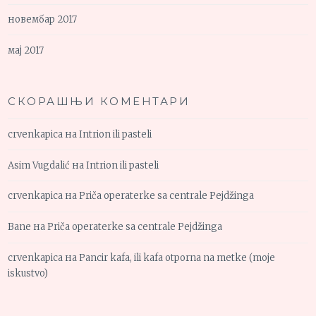
новембар 2017
мај 2017
СКОРАШЊИ КОМЕНТАРИ
crvenkapica
на
Intrion ili pasteli
Asim Vugdalić
на
Intrion ili pasteli
crvenkapica
на
Priča operaterke sa centrale Pejdžinga
Bane
на
Priča operaterke sa centrale Pejdžinga
crvenkapica
на
Pancir kafa, ili kafa otporna na metke (moje
iskustvo)