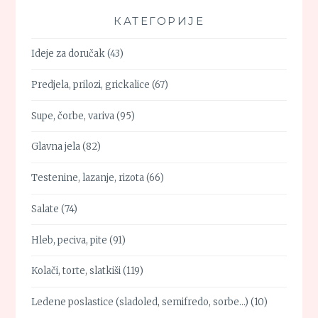
КАТЕГОРИЈЕ
Ideje za doručak
(43)
Predjela, prilozi, grickalice
(67)
Supe, čorbe, variva
(95)
Glavna jela
(82)
Testenine, lazanje, rizota
(66)
Salate
(74)
Hleb, peciva, pite
(91)
Kolači, torte, slatkiši
(119)
Ledene poslastice (sladoled, semifredo, sorbe…)
(10)