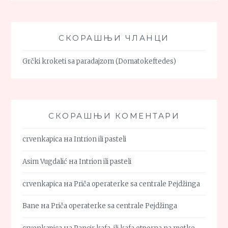
СКОРАШЊИ ЧЛАНЦИ
Grčki kroketi sa paradajzom (Domatokeftedes)
СКОРАШЊИ КОМЕНТАРИ
crvenkapica
на
Intrion ili pasteli
Asim Vugdalić
на
Intrion ili pasteli
crvenkapica
на
Priča operaterke sa centrale Pejdžinga
Bane
на
Priča operaterke sa centrale Pejdžinga