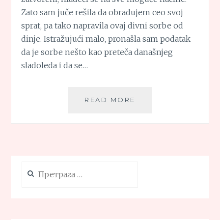
Zato sam juče rešila da obradujem ceo svoj
sprat, pa tako napravila ovaj divni sorbe od
dinje. Istražujući malo, pronašla sam podatak
da je sorbe nešto kao preteča današnjeg
sladoleda i da se…
SORBE
READ MORE
OD
DINJE
Претрага
за: