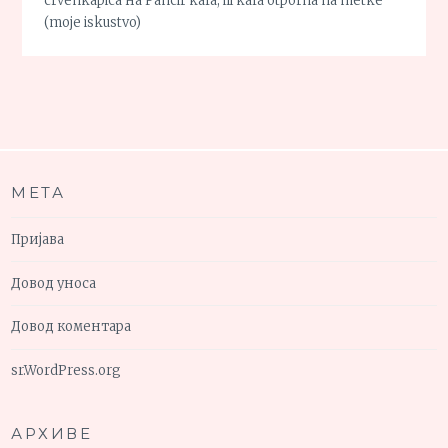
crvenkapica
на
Pancir kafa, ili kafa otporna na metke
(moje iskustvo)
МЕТА
Пријава
Довод уноса
Довод коментара
sr.WordPress.org
АРХИВЕ