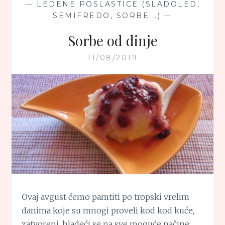
—
LEDENE POSLASTICE (SLADOLED,
SEMIFREDO, SORBE...)
—
Sorbe od dinje
11/08/2019
Ovaj avgust ćemo pamtiti po tropski vrelim
danima koje su mnogi proveli kod kod kuće,
zatvoreni, hladeći se na sve moguće načine.