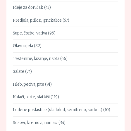
Ideje za doručak
(43)
Predjela, prilozi, grickalice
(67)
Supe, čorbe, variva
(95)
Glavna jela
(82)
Testenine, lazanje, rizota
(66)
Salate
(74)
Hleb, peciva, pite
(91)
Kolači, torte, slatkiši
(119)
Ledene poslastice (sladoled, semifredo, sorbe…)
(10)
Sosovi, kremovi, namazi
(34)