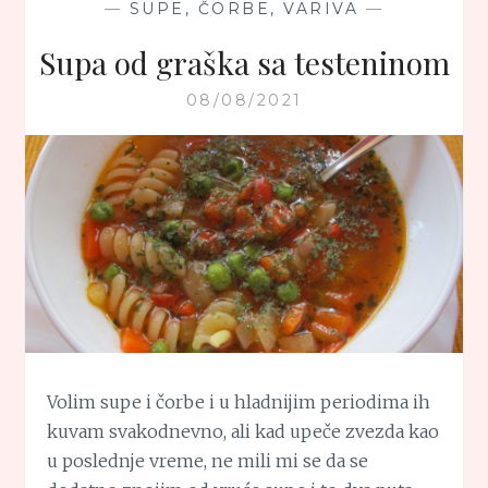
—
SUPE, ČORBE, VARIVA
—
Supa od graška sa testeninom
08/08/2021
Volim supe i čorbe i u hladnijim periodima ih
kuvam svakodnevno, ali kad upeče zvezda kao
u poslednje vreme, ne mili mi se da se