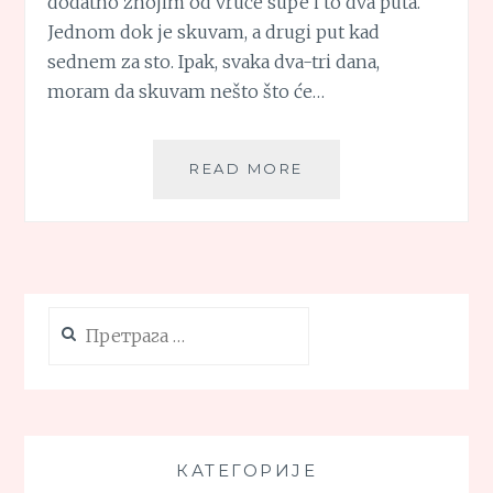
dodatno znojim od vruće supe i to dva puta.
Jednom dok je skuvam, a drugi put kad
sednem za sto. Ipak, svaka dva-tri dana,
moram da skuvam nešto što će…
SUPA
READ MORE
OD
GRAŠKA
SA
TESTENINOM
Претрага
за:
КАТЕГОРИЈЕ