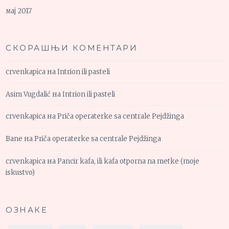
мај 2017
СКОРАШЊИ КОМЕНТАРИ
crvenkapica
на
Intrion ili pasteli
Asim Vugdalić
на
Intrion ili pasteli
crvenkapica
на
Priča operaterke sa centrale Pejdžinga
Bane
на
Priča operaterke sa centrale Pejdžinga
crvenkapica
на
Pancir kafa, ili kafa otporna na metke (moje
iskustvo)
ОЗНАКЕ