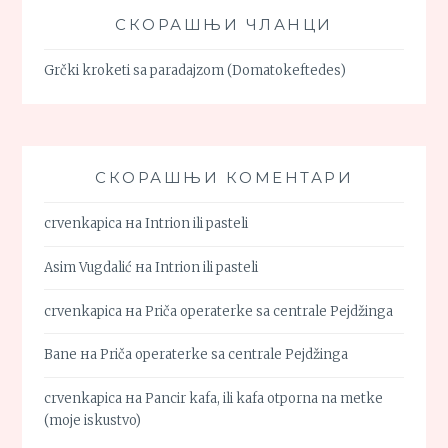
СКОРАШЊИ ЧЛАНЦИ
Grčki kroketi sa paradajzom (Domatokeftedes)
СКОРАШЊИ КОМЕНТАРИ
crvenkapica
на
Intrion ili pasteli
Asim Vugdalić
на
Intrion ili pasteli
crvenkapica
на
Priča operaterke sa centrale Pejdžinga
Bane
на
Priča operaterke sa centrale Pejdžinga
crvenkapica
на
Pancir kafa, ili kafa otporna na metke
(moje iskustvo)