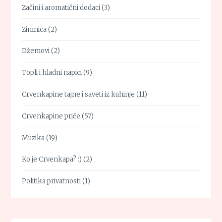
Začini i aromatični dodaci
(3)
Zimnica
(2)
Džemovi
(2)
Topli i hladni napici
(9)
Crvenkapine tajne i saveti iz kuhinje
(11)
Crvenkapine priče
(57)
Muzika
(19)
Ko je Crvenkapa? :)
(2)
Politika privatnosti
(1)