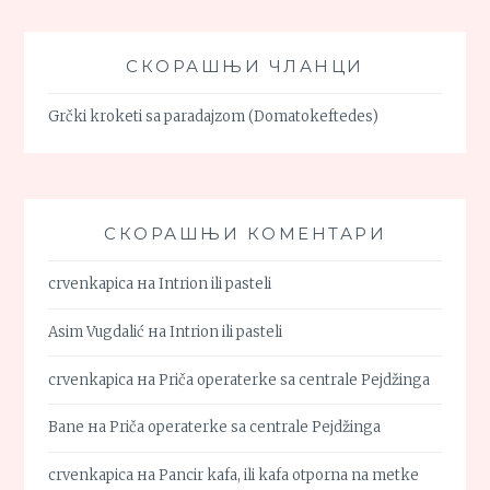
СКОРАШЊИ ЧЛАНЦИ
Grčki kroketi sa paradajzom (Domatokeftedes)
СКОРАШЊИ КОМЕНТАРИ
crvenkapica
на
Intrion ili pasteli
Asim Vugdalić
на
Intrion ili pasteli
crvenkapica
на
Priča operaterke sa centrale Pejdžinga
Bane
на
Priča operaterke sa centrale Pejdžinga
crvenkapica
на
Pancir kafa, ili kafa otporna na metke