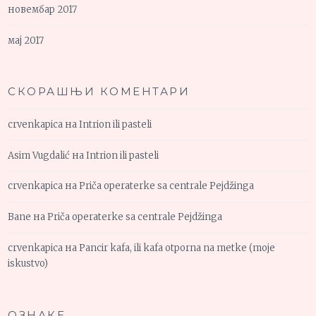
новембар 2017
мај 2017
СКОРАШЊИ КОМЕНТАРИ
crvenkapica
на
Intrion ili pasteli
Asim Vugdalić
на
Intrion ili pasteli
crvenkapica
на
Priča operaterke sa centrale Pejdžinga
Bane
на
Priča operaterke sa centrale Pejdžinga
crvenkapica
на
Pancir kafa, ili kafa otporna na metke (moje
iskustvo)
ОЗНАКЕ