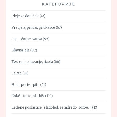
КАТЕГОРИЈЕ
Ideje za doručak
(43)
Predjela, prilozi, grickalice
(67)
Supe, čorbe, variva
(95)
Glavna jela
(82)
Testenine, lazanje, rizota
(66)
Salate
(74)
Hleb, peciva, pite
(91)
Kolači, torte, slatkiši
(119)
Ledene poslastice (sladoled, semifredo, sorbe…)
(10)