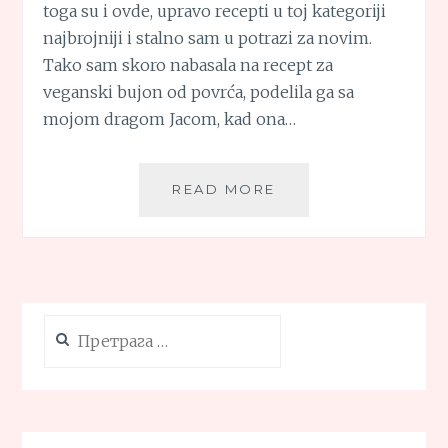
toga su i ovde, upravo recepti u toj kategoriji
najbrojniji i stalno sam u potrazi za novim.
Tako sam skoro nabasala na recept za
veganski bujon od povrća, podelila ga sa
mojom dragom Jacom, kad ona…
SUPA
READ MORE
OD
GOVEĐIH
KOSTIJU
(KORAK
PO
KORAK)
Претрага
за: