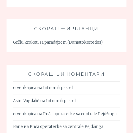
СКОРАШЊИ ЧЛАНЦИ
Grčki kroketi sa paradajzom (Domatokeftedes)
СКОРАШЊИ КОМЕНТАРИ
crvenkapica
на
Intrion ili pasteli
Asim Vugdalić
на
Intrion ili pasteli
crvenkapica
на
Priča operaterke sa centrale Pejdžinga
Bane
на
Priča operaterke sa centrale Pejdžinga