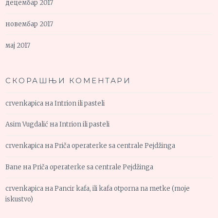
децембар 2017
новембар 2017
мај 2017
СКОРАШЊИ КОМЕНТАРИ
crvenkapica
на
Intrion ili pasteli
Asim Vugdalić
на
Intrion ili pasteli
crvenkapica
на
Priča operaterke sa centrale Pejdžinga
Bane
на
Priča operaterke sa centrale Pejdžinga
crvenkapica
на
Pancir kafa, ili kafa otporna na metke (moje
iskustvo)