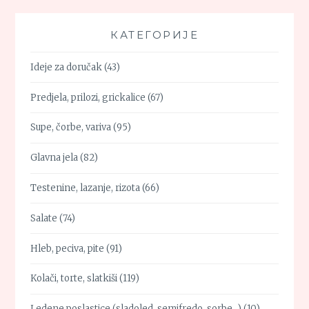
КАТЕГОРИЈЕ
Ideje za doručak
(43)
Predjela, prilozi, grickalice
(67)
Supe, čorbe, variva
(95)
Glavna jela
(82)
Testenine, lazanje, rizota
(66)
Salate
(74)
Hleb, peciva, pite
(91)
Kolači, torte, slatkiši
(119)
Ledene poslastice (sladoled, semifredo, sorbe…)
(10)