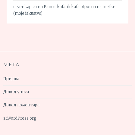
crvenkapica
на
Pancir kafa, ili kafa otporna na metke
(moje iskustvo)
МЕТА
Пријава
Довод уноса
Довод коментара
sr.WordPress.org