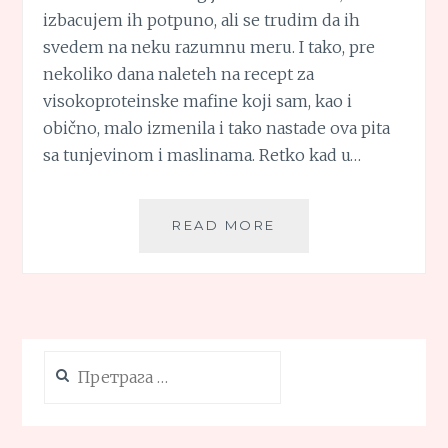
izbacujem ih potpuno, ali se trudim da ih
svedem na neku razumnu meru. I tako, pre
nekoliko dana naleteh na recept za
visokoproteinske mafine koji sam, kao i
obično, malo izmenila i tako nastade ova pita
sa tunjevinom i maslinama. Retko kad u…
PITA
READ MORE
SA
TUNJEVINOM
I
MASLINAMA
Претрага
за: