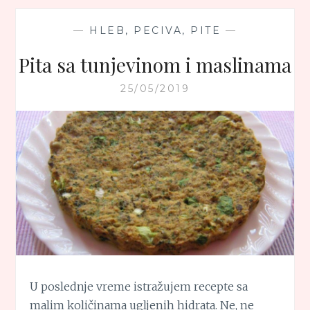
—
HLEB, PECIVA, PITE
—
Pita sa tunjevinom i maslinama
25/05/2019
U poslednje vreme istražujem recepte sa
malim količinama ugljenih hidrata. Ne, ne