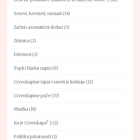
Sosovi, kremovi, namazi
(34)
Začini i aromatični dodaci
(3)
Zimnica
(2)
Džemovi
(2)
Topli i hladni napici
(9)
Crvenkapine tajne i saveti iz kuhinje
(11)
Crvenkapine priče
(57)
Muzika
(19)
Ko je Crvenkapa? :)
(2)
Politika privatnosti
(1)