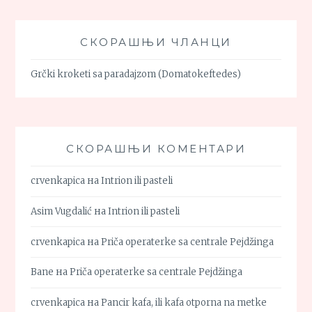
СКОРАШЊИ ЧЛАНЦИ
Grčki kroketi sa paradajzom (Domatokeftedes)
СКОРАШЊИ КОМЕНТАРИ
crvenkapica
на
Intrion ili pasteli
Asim Vugdalić
на
Intrion ili pasteli
crvenkapica
на
Priča operaterke sa centrale Pejdžinga
Bane
на
Priča operaterke sa centrale Pejdžinga
crvenkapica
на
Pancir kafa, ili kafa otporna na metke