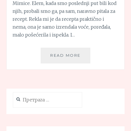
Mimice. Elem, kada smo poslednji put bili kod
njih, probali smo ga, pa sam, naravno pitala za
recept. Rekla mi je da recepta praktično i
nema, ona je samo izrendala voće, poređala,
malo pošećerila i ispekla. I…
POSNI
READ MORE
KOLAČ
U
BOJAMA
JESENI
(BEZ
KORA)
Претрага
за: