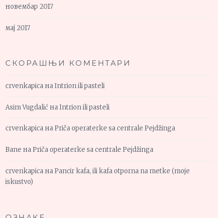
новембар 2017
мај 2017
СКОРАШЊИ КОМЕНТАРИ
crvenkapica
на
Intrion ili pasteli
Asim Vugdalić
на
Intrion ili pasteli
crvenkapica
на
Priča operaterke sa centrale Pejdžinga
Bane
на
Priča operaterke sa centrale Pejdžinga
crvenkapica
на
Pancir kafa, ili kafa otporna na metke (moje
iskustvo)
ОЗНАКЕ