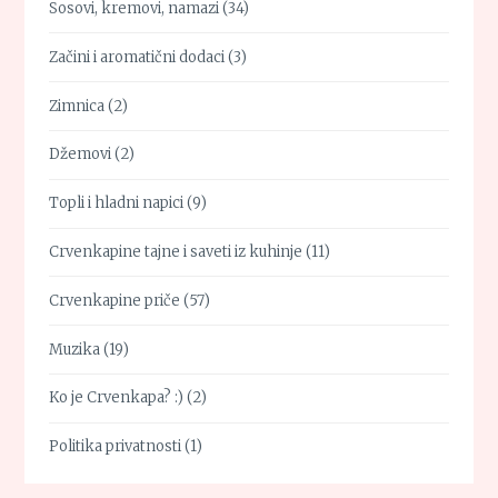
Sosovi, kremovi, namazi
(34)
Začini i aromatični dodaci
(3)
Zimnica
(2)
Džemovi
(2)
Topli i hladni napici
(9)
Crvenkapine tajne i saveti iz kuhinje
(11)
Crvenkapine priče
(57)
Muzika
(19)
Ko je Crvenkapa? :)
(2)
Politika privatnosti
(1)