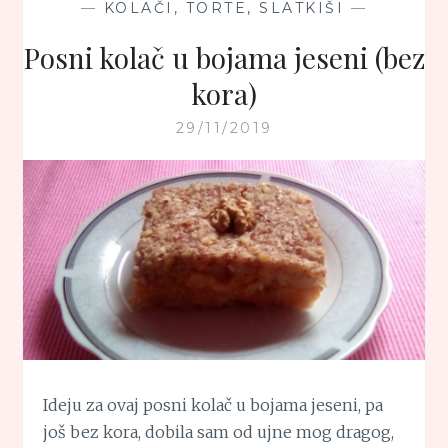
—
KOLAČI, TORTE, SLATKIŠI
—
Posni kolač u bojama jeseni (bez
kora)
29/11/2019
Ideju za ovaj posni kolač u bojama jeseni, pa
još bez kora, dobila sam od ujne mog dragog,