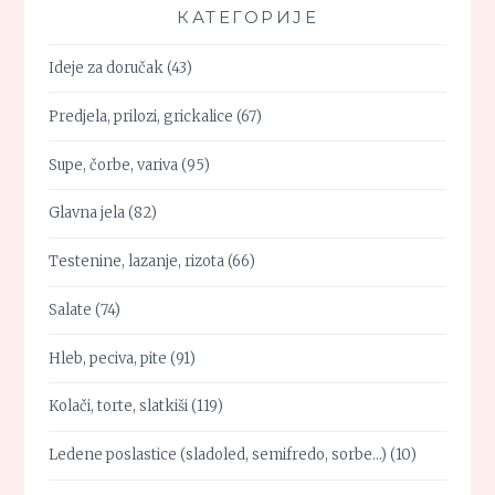
КАТЕГОРИЈЕ
Ideje za doručak
(43)
Predjela, prilozi, grickalice
(67)
Supe, čorbe, variva
(95)
Glavna jela
(82)
Testenine, lazanje, rizota
(66)
Salate
(74)
Hleb, peciva, pite
(91)
Kolači, torte, slatkiši
(119)
Ledene poslastice (sladoled, semifredo, sorbe…)
(10)