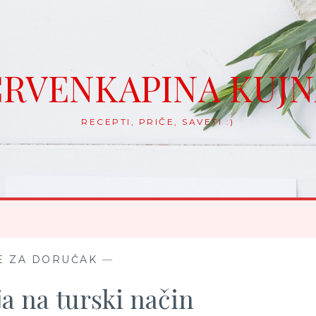
RVENKAPINA KUJ
RECEPTI, PRIČE, SAVETI :)
E ZA DORUČAK
—
ja na turski način