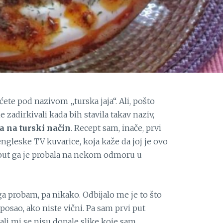
ćete pod nazivom „turska jaja“. Ali, pošto
zadirkivali kada bih stavila takav naziv,
a na turski način
. Recept sam, inače, prvi
ngleske TV kuvarice, koja kaže da joj je ovo
i put ga je probala na nekom odmoru u
a probam, pa nikako. Odbijalo me je to što
posao, ako niste vični. Pa sam prvi put
ali mi se nisu dopale slike koje sam