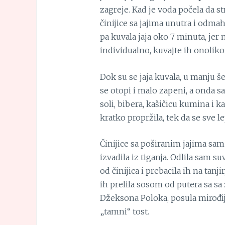
zagreje. Kad je voda počela da st
činijice sa jajima unutra i odma
pa kuvala jaja oko 7 minuta, jer ni
individualno, kuvajte ih onoliko
Dok su se jaja kuvala, u manju še
se otopi i malo zapeni, a onda sa
soli, bibera, kašičicu kumina i 
kratko propržila, tek da se sve l
Činijice sa poširanim jajima sam 
izvadila iz tiganja. Odlila sam s
od činijica i prebacila ih na tan
ih prelila sosom od putera sa sa 
Džeksona Poloka, posula mirođi
„tamni“ tost.