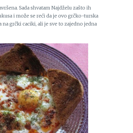
 savršena. Sada shvatam Najdželu zašto ih
ukusa i može se reći da je ovo grčko-turska
na grčki caciki, ali je sve to zajedno jedna