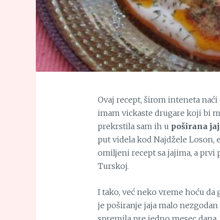
Ovaj recept, širom inteneta naći 
imam vickaste drugare koji bi me 
prekrstila sam ih u
poširana jaj
put videla kod Najdžele Loson, e
omiljeni recept sa jajima, a prv
Turskoj.
I tako, već neko vreme hoću da g
je poširanje jaja malo nezgodan 
spremila pre jedno mesec dana, 