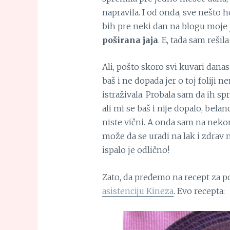
napravila. I od onda, sve nešto 
bih pre neki dan na blogu moje
poširana jaja
. E, tada sam reši
Ali, pošto skoro svi kuvari danas
baš i ne dopada jer o toj foliji
istraživala. Probala sam da ih 
ali mi se baš i nije dopalo, bela
niste vični. A onda sam na nek
može da se uradi na lak i zdrav n
ispalo je odlično!
Zato, da pređemo na recept za po
asistenciju Kineza
. Evo recepta: