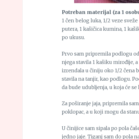
Potreban materijal (za 1 osob
1 čen belog luka, 1/2 veze sveže 
putera, 1 kašičica kumina, 1 kaš
po ukusu.
Prvo sam pripremila podlogu od g
njega stavila 1 kašiku mirođije, 
izrendala u činiju oko 1/2 čena 
stavila na tanjir, kao podlogu. 
da bude udubljenja, u koja će se ka
Za poširanje jaja, pripremila sam
poklopac, a u koji mogu da stanu
U činijice sam sipala po pola ča
jedno jaje. Tiganj sam do pola n