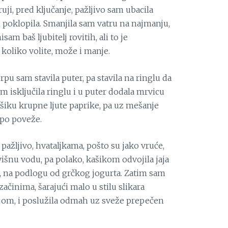
ruji, pred ključanje, pažljivo sam ubacila
h poklopila. Smanjila sam vatru na najmanju,
sam baš ljubitelj rovitih, ali to je
 koliko volite, može i manje.
rpu sam stavila puter, pa stavila na ringlu da
m isključila ringlu i u puter dodala mrvicu
kašiku krupne ljute paprike, pa uz mešanje
epo poveže.
pažljivo, hvataljkama, pošto su jako vruće,
uvišnu vodu, pa polako, kašikom odvojila jaja
jir, na podlogu od grčkog jogurta. Zatim sam
začinima, šarajući malo u stilu slikara
jom, i poslužila odmah uz sveže prepečen