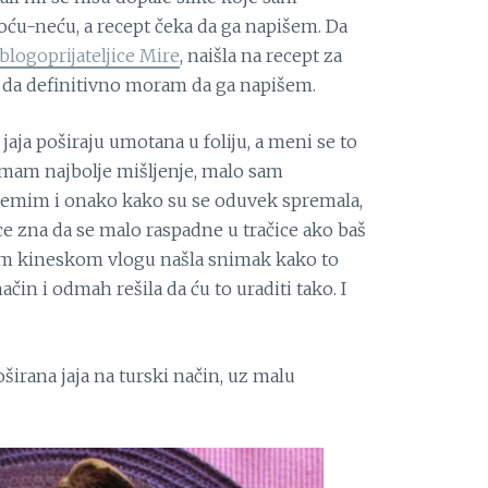
hoću-neću, a recept čeka da ga napišem. Da
blogoprijateljice Mire
, naišla na recept za
la da definitivno moram da ga napišem.
 jaja poširaju umotana u foliju, a meni se to
 nemam najbolje mišljenje, malo sam
spremim i onako kako su se oduvek spremala,
nce zna da se malo raspadne u tračice ako baš
om kineskom vlogu našla snimak kako to
ačin i odmah rešila da ću to uraditi tako. I
širana jaja na turski način, uz malu