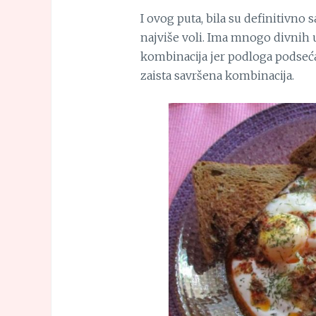
I ovog puta, bila su definitivno
najviše voli. Ima mnogo divnih 
kombinacija jer podloga podseća 
zaista savršena kombinacija.