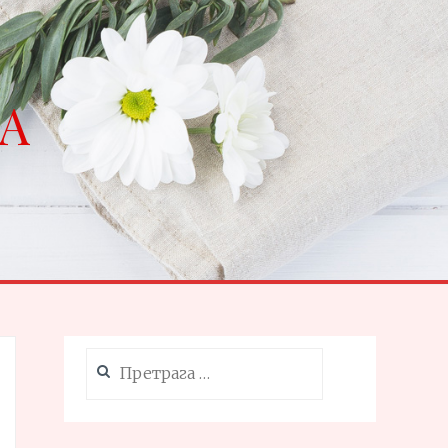
NA
Претрага
за: