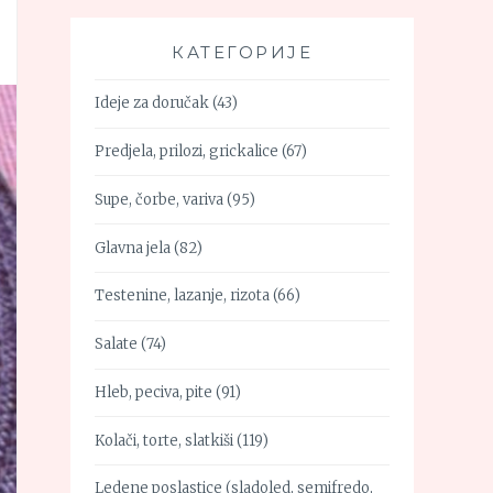
КАТЕГОРИЈЕ
Ideje za doručak
(43)
Predjela, prilozi, grickalice
(67)
Supe, čorbe, variva
(95)
Glavna jela
(82)
Testenine, lazanje, rizota
(66)
Salate
(74)
Hleb, peciva, pite
(91)
Kolači, torte, slatkiši
(119)
Ledene poslastice (sladoled, semifredo,