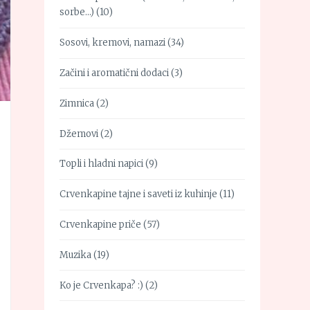
sorbe…)
(10)
Sosovi, kremovi, namazi
(34)
Začini i aromatični dodaci
(3)
Zimnica
(2)
Džemovi
(2)
Topli i hladni napici
(9)
Crvenkapine tajne i saveti iz kuhinje
(11)
Crvenkapine priče
(57)
Muzika
(19)
Ko je Crvenkapa? :)
(2)