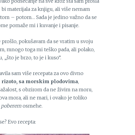
 svako podsećanje na sve kroz šta sam prošla
 bi materijala za knjigu, ali više nemam
o tom – potom… Sada je jedino važno da se
me pomaže mi i kuvanje i pisanje.
e prošlo, pokušavam da se vratim u svoju
am, mnogo toga mi teško pada, ali polako,
„što je brzo, to je i kuso“.
avila sam više recepata za ovo divno
j
rizoto, sa morskim plodovima
,
Nažalost, s obzirom da ne živim na moru,
 mora, ali ne mari, i ovako je toliko
,
poberem
osmehe.
se? Evo recepta: