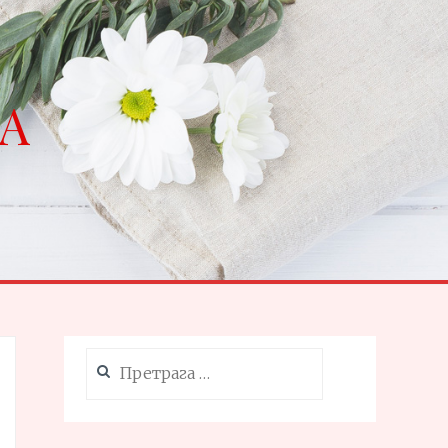
NA
Претрага
за: