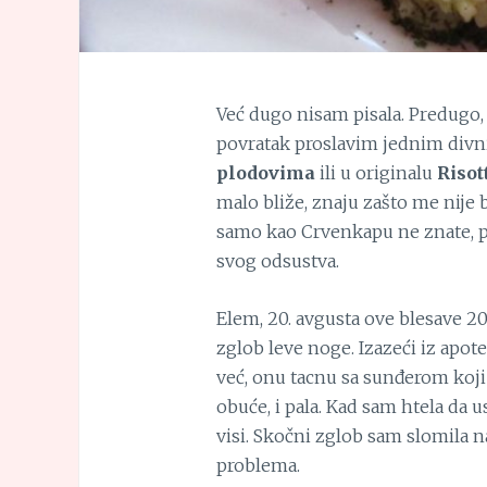
Već dugo nisam pisala. Predugo, 
povratak proslavim jednim div
plodovima
ili u originalu
Risot
malo bliže, znaju zašto me nije b
samo kao Crvenkapu ne znate, p
svog odsustva.
Elem, 20. avgusta ove blesave 2
zglob leve noge. Izazeći iz apot
već, onu tacnu sa sunđerom koji
obuće, i pala. Kad sam htela da
visi. Skočni zglob sam slomila n
problema.