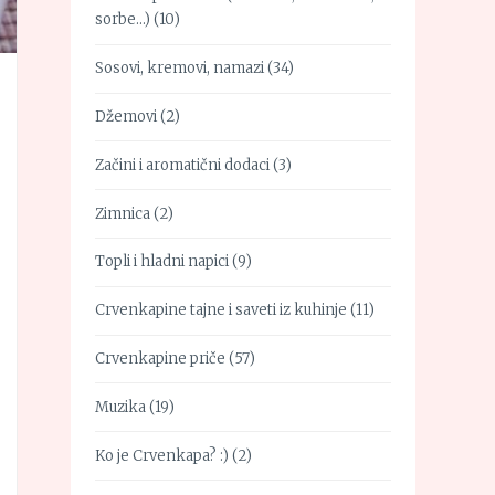
sorbe…)
(10)
Sosovi, kremovi, namazi
(34)
Džemovi
(2)
Začini i aromatični dodaci
(3)
Zimnica
(2)
Topli i hladni napici
(9)
Crvenkapine tajne i saveti iz kuhinje
(11)
Crvenkapine priče
(57)
Muzika
(19)
Ko je Crvenkapa? :)
(2)