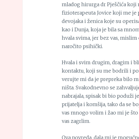
mladog hirurga dr Pješčića koj
fizioterapeuta Jovice koji me je
devojaka i ženica koje su operisa
kao i Dunja, koja je bila sa mnom 
hvala svima, jer bez vas, mislim 
naročito psihički.
Hvala i svim drugim, dragim i bl
kontaktu, koji su me bodrili i p
verujte mi da je prepreka bilo
ništa. Svakodnevno se zahvalju
nabrajala, spisak bi bio poduži 
prijatelja i komšija, tako da se 
vas mnogo volim i žao mi je što
vas zagrlim.
Ova povreda, dala mi je mogućn