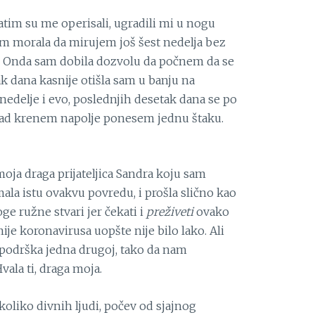
atim su me operisali, ugradili mi u nogu
sam morala da mirujem još šest nedelja bez
 Onda sam dobila dozvolu da počnem da se
ak dana kasnije otišla sam u banju na
i nedelje i evo, poslednjih desetak dana se po
kad krenem napolje ponesem jednu štaku.
 moja draga prijateljica Sandra koju sam
imala istu ovakvu povredu, i prošla slično kao
e ružne stvari jer čekati i
preživeti
ovako
e koronavirusa uopšte nije bilo lako. Ali
a podrška jedna drugoj, tako da nam
ala ti, draga moja.
oliko divnih ljudi, počev od sjajnog