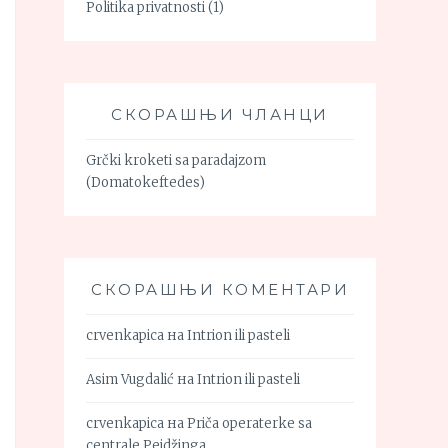
Politika privatnosti
(1)
СКОРАШЊИ ЧЛАНЦИ
Grčki kroketi sa paradajzom
(Domatokeftedes)
СКОРАШЊИ КОМЕНТАРИ
crvenkapica
на
Intrion ili pasteli
Asim Vugdalić
на
Intrion ili pasteli
crvenkapica
на
Priča operaterke sa
centrale Pejdžinga