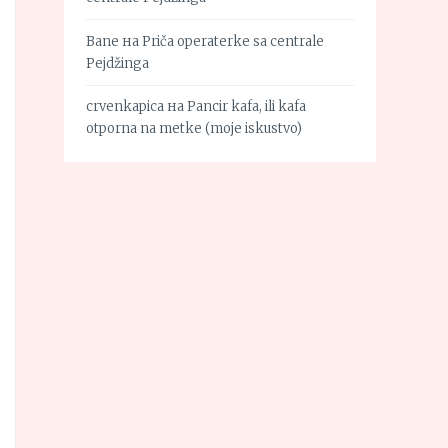
Bane
на
Priča operaterke sa centrale
Pejdžinga
crvenkapica
на
Pancir kafa, ili kafa
otporna na metke (moje iskustvo)