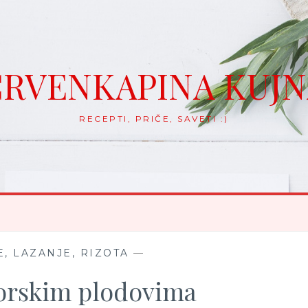
RVENKAPINA KUJ
RECEPTI, PRIČE, SAVETI :)
, LAZANJE, RIZOTA
—
orskim plodovima