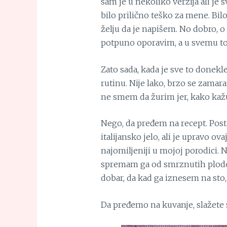
sam je u nekoliko verzija ali je
bilo prilično teško za mene. Bilo
želju da je napišem. No dobro, 
potpuno oporavim, a u svemu to
Zato sada, kada je sve to donekl
rutinu. Nije lako, brzo se zamar
ne smem da žurim jer, kako kažu, 
Nego, da pređem na recept. Post
italijansko jelo, ali je upravo ova
najomiljeniji u mojoj porodici. 
spremam ga od smrznutih plodova
dobar, da kad ga iznesem na sto
Da pređemo na kuvanje, slažete 