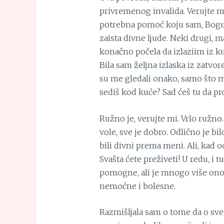
privremenog invalida. Verujte mi 
potrebna pomoć koju sam, Bogu 
zaista divne ljude. Neki drugi, 
konačno počela da izlaziim iz k
Bila sam željna izlaska iz zatvo
su me gledali onako, samo što mi
sediš kod kuće? Sad ćeš tu da pr
Ružno je, verujte mi. Vrlo ružno
vole, sve je dobro. Odlično je bilo 
bili divni prema meni. Ali, kad
Svašta ćete preživeti! U redu, i
pomogne, ali je mnogo više on
nemoćne i bolesne.
Razmišljala sam o tome da o sve