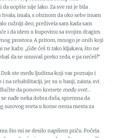
da uopšte nije lako. Za sve mi je bila
hvala, imala, s obzirom da oko sebe imam
malo ružniji deo, preživela sam kada sam
uće i da idem u kupovinu sa svojim dragim.
renog prostora. A pritom, mnogo je onih koji
 ne kažu: „Gde ćeš ti tako kljakava, što ne
obaš da se umuvaš preko reda, e pa nećeš!“
. Dok ste među ljudima koji vas poznaju i
i na rehabilitaciji, jer su u banji, zaista, svi
 odlučite da ponovo krenete
među svet
…
 tu se nađe neka dobra duša, spremna da
og surovog sveta u kome nema mesta za
mu što mi se desilo napišem priču. Počela