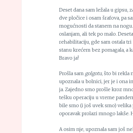
Deset dana sam ležala u gipsu, z
dve pločice i osam šrafova, pa 
mogućnosti da stanem na nogu.
oslanjam, ali tek po malo. Deset
rehabilitaciju, gde sam ostala tr
stanu krećem bez pomagala, a 
Bravo ja!
Prošla sam
golgotu
, što bi rekla
upoznala u bolnici, jer je i ona 
ja. Zajedno smo prošle kroz mnog
tešku operaciju u vreme pandemij
bile smo (i još uvek smo) velik
oporavak prolazi mnogo lakše. Hv
A osim nje, upoznala sam još nek