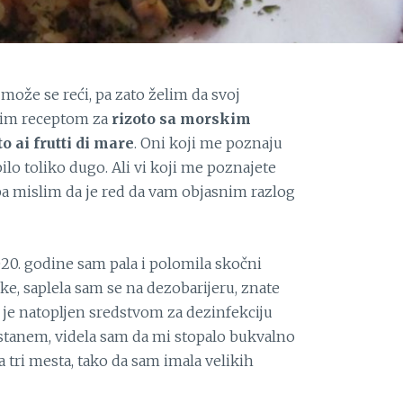
može se reći, pa zato želim da svoj
nim receptom za
rizoto sa morskim
to ai frutti di mare
. Oni koji me poznaju
ilo toliko dugo. Ali vi koji me poznajete
a mislim da je red da vam objasnim razlog
020. godine sam pala i polomila skočni
eke, saplela sam se na dezobarijeru, znate
 je natopljen sredstvom za dezinfekciju
 ustanem, videla sam da mi stopalo bukvalno
a tri mesta, tako da sam imala velikih