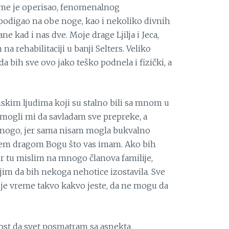
i me je operisao, fenomenalnog
 podigao na obe noge, kao i nekoliko divnih
ne kad i nas dve. Moje drage Ljilja i Jeca,
na rehabilitaciji u banji Selters. Veliko
da bih sve ovo jako teško podnela i fizički, a
iskim ljudima koji su stalno bili sa mnom u
omogli mi da savladam sve prepreke, a
 mnogo, jer sama nisam mogla bukvalno
jem dragom Bogu što vas imam. Ako bih
jer tu mislim na mnogo članova familije,
bojim da bih nekoga nehotice izostavila. Sve
 je vreme takvo kakvo jeste, da ne mogu da
ost da svet posmatram sa aspekta