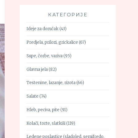
КАТЕГОРИЈЕ
Ideje za doručak
(43)
Predjela, prilozi, grickalice
(67)
Supe, čorbe, variva
(95)
Glavna jela
(82)
Testenine, lazanje, rizota
(66)
Salate
(74)
Hleb, peciva, pite
(91)
Kolači, torte, slatkiši
(119)
Ledene poslastice (sladoled, semifredo,