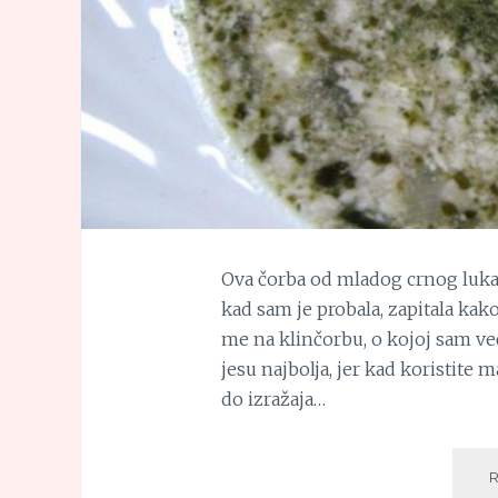
Ova čorba od mladog crnog luka j
kad sam je probala, zapitala ka
me na klinčorbu, o kojoj sam već 
jesu najbolja, jer kad koristite
do izražaja…