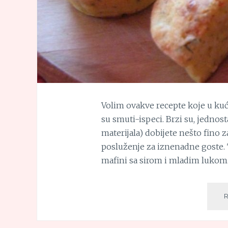
Volim ovakve recepte koje u kuć
su smuti-ispeci. Brzi su, jednos
materijala) dobijete nešto fino z
posluženje za iznenadne goste. Ta
mafini sa sirom i mladim luko