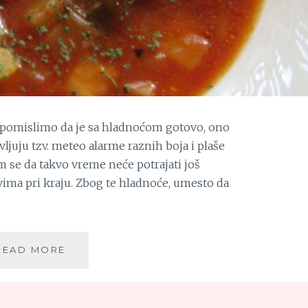
 pomislimo da je sa hladnoćom gotovo, ono
ljuju tzv. meteo alarme raznih boja i plaše
se da takvo vreme neće potrajati još
svima pri kraju. Zbog te hladnoće, umesto da
PILEĆA
READ MORE
ČORBA
SA
TIKVICAMA