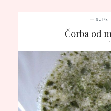
—
SUPE,
Čorba od m