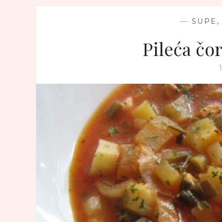
—
SUPE,
Pileća čo