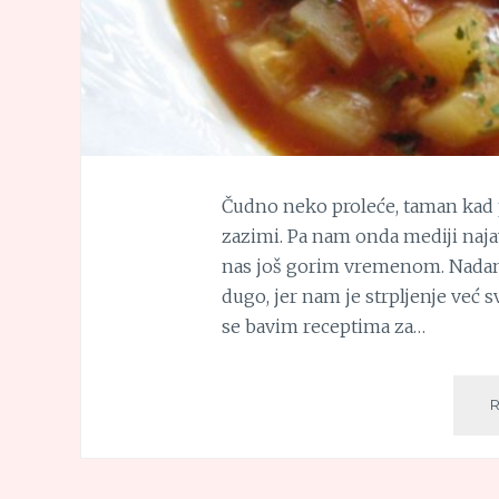
Čudno neko proleće, taman kad
zazimi. Pa nam onda mediji najav
nas još gorim vremenom. Nadam 
dugo, jer nam je strpljenje već 
se bavim receptima za…