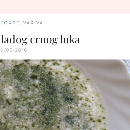
SIROM
I
MLADIM
LUKOM
 ČORBE, VARIVA
—
ladog crnog luka
10/03/2018