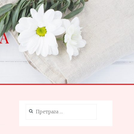
NA
Претрага
за: