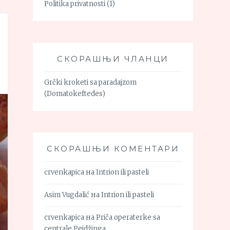
Politika privatnosti
(1)
СКОРАШЊИ ЧЛАНЦИ
Grčki kroketi sa paradajzom
(Domatokeftedes)
СКОРАШЊИ КОМЕНТАРИ
crvenkapica
на
Intrion ili pasteli
Asim Vugdalić
на
Intrion ili pasteli
crvenkapica
на
Priča operaterke sa
centrale Pejdžinga