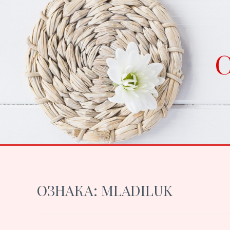
Skip
to
content
C
ОЗНАКА:
MLADILUK