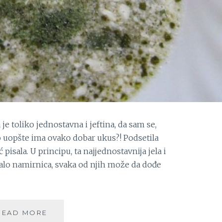
e toliko jednostavna i jeftina, da sam se,
ko uopšte ima ovako dobar ukus?! Podsetila
pisala. U principu, ta najjednostavnija jela i
 malo namirnica, svaka od njih može da dođe
ČORBA
READ MORE