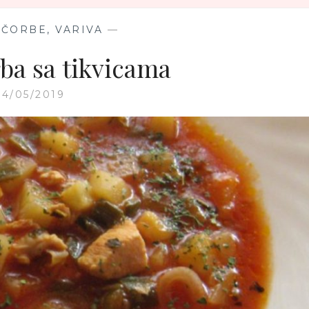
 ČORBE, VARIVA
—
rba sa tikvicama
14/05/2019