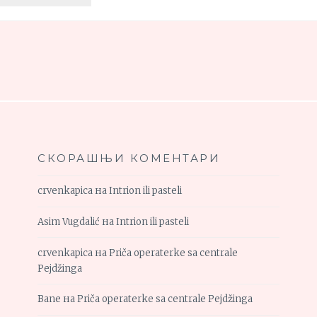
OD
MLADOG
CRNOG
LUKA
СКОРАШЊИ КОМЕНТАРИ
crvenkapica
на
Intrion ili pasteli
Asim Vugdalić
на
Intrion ili pasteli
crvenkapica
на
Priča operaterke sa centrale
Pejdžinga
Bane
на
Priča operaterke sa centrale Pejdžinga