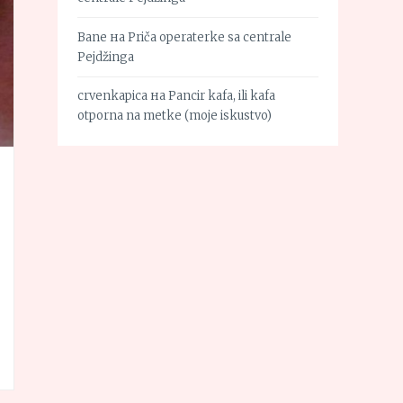
Bane
на
Priča operaterke sa centrale
Pejdžinga
crvenkapica
на
Pancir kafa, ili kafa
otporna na metke (moje iskustvo)