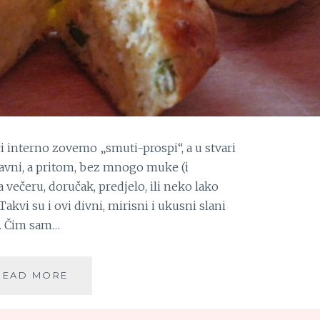
i interno zovemo „smuti-prospi“, a u stvari
tavni, a pritom, bez mnogo muke (i
a večeru, doručak, predjelo, ili neko lako
kvi su i ovi divni, mirisni i ukusni slani
m. Čim sam…
SLANI
READ MORE
MAFINI
SA