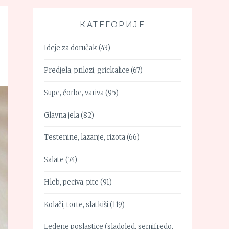
КАТЕГОРИЈЕ
Ideje za doručak
(43)
Predjela, prilozi, grickalice
(67)
Supe, čorbe, variva
(95)
Glavna jela
(82)
Testenine, lazanje, rizota
(66)
Salate
(74)
Hleb, peciva, pite
(91)
Kolači, torte, slatkiši
(119)
Ledene poslastice (sladoled, semifredo,