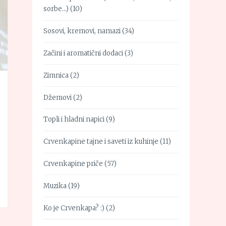
sorbe…)
(10)
Sosovi, kremovi, namazi
(34)
Začini i aromatični dodaci
(3)
Zimnica
(2)
Džemovi
(2)
Topli i hladni napici
(9)
Crvenkapine tajne i saveti iz kuhinje
(11)
Crvenkapine priče
(57)
Muzika
(19)
Ko je Crvenkapa? :)
(2)