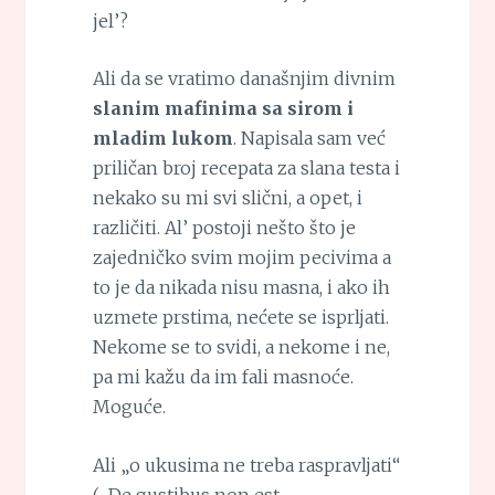
jel’?
Ali da se vratimo današnjim divnim
slanim mafinima sa sirom i
mladim lukom
. Napisala sam već
priličan broj recepata za slana testa i
nekako su mi svi slični, a opet, i
različiti. Al’ postoji nešto što je
zajedničko svim mojim pecivima a
to je da nikada nisu masna, i ako ih
uzmete prstima, nećete se isprljati.
Nekome se to svidi, a nekome i ne,
pa mi kažu da im fali masnoće.
Moguće.
Ali „o ukusima ne treba raspravljati“
(„De gustibus non est