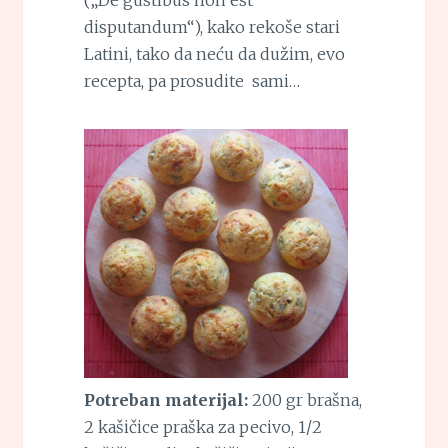
disputandum“), kako rekoše stari
Latini, tako da neću da dužim, evo
recepta, pa prosudite sami…
Potreban materijal:
200 gr brašna,
2 kašičice praška za pecivo, 1/2