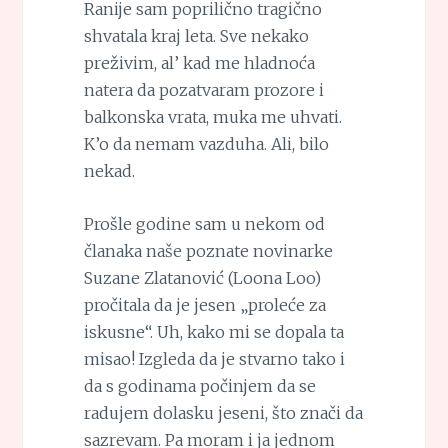
Ranije sam poprilično tragično
shvatala kraj leta. Sve nekako
preživim, al’ kad me hladnoća
natera da pozatvaram prozore i
balkonska vrata, muka me uhvati.
K’o da nemam vazduha. Ali, bilo
nekad.
Prošle godine sam u nekom od
članaka naše poznate novinarke
Suzane Zlatanović (Loona Loo)
pročitala da je jesen „proleće za
iskusne“. Uh, kako mi se dopala ta
misao! Izgleda da je stvarno tako i
da s godinama počinjem da se
radujem dolasku jeseni, što znači da
sazrevam. Pa moram i ja jednom