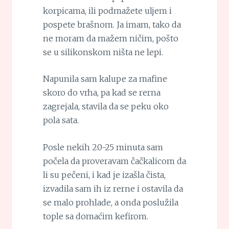
korpicama, ili podmažete uljem i
pospete brašnom. Ja imam, tako da
ne moram da mažem ničim, pošto
se u silikonskom ništa ne lepi.
Napunila sam kalupe za mafine
skoro do vrha, pa kad se rerna
zagrejala, stavila da se peku oko
pola sata.
Posle nekih 20-25 minuta sam
počela da proveravam čačkalicom da
li su pečeni, i kad je izašla čista,
izvadila sam ih iz rerne i ostavila da
se malo prohlade, a onda poslužila
tople sa domaćim kefirom.