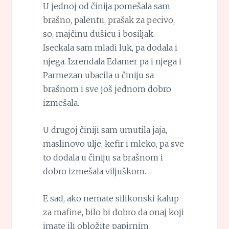
U jednoj od činija pomešala sam
brašno, palentu, prašak za pecivo,
so, majčinu dušicu i bosiljak.
Iseckala sam mladi luk, pa dodala i
njega. Izrendala Edamer pa i njega i
Parmezan ubacila u činiju sa
brašnom i sve još jednom dobro
izmešala.
U drugoj činiji sam umutila jaja,
maslinovo ulje, kefir i mleko, pa sve
to dodala u činiju sa brašnom i
dobro izmešala viljuškom.
E sad, ako nemate silikonski kalup
za mafine, bilo bi dobro da onaj koji
imate ili obložite papirnim