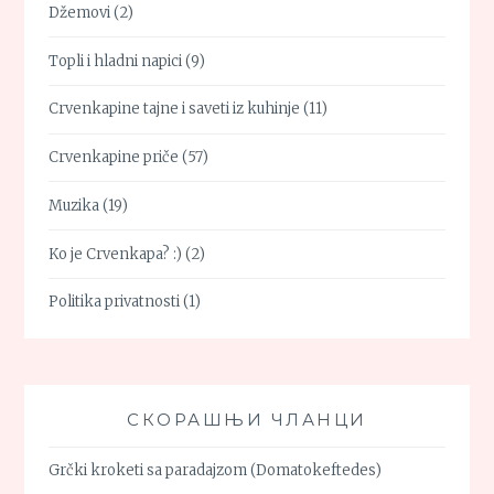
Džemovi
(2)
Topli i hladni napici
(9)
Crvenkapine tajne i saveti iz kuhinje
(11)
Crvenkapine priče
(57)
Muzika
(19)
Ko je Crvenkapa? :)
(2)
Politika privatnosti
(1)
СКОРАШЊИ ЧЛАНЦИ
Grčki kroketi sa paradajzom (Domatokeftedes)