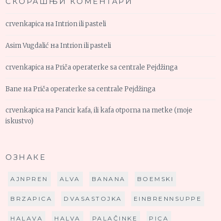
СКОРАШЊИ КОМЕНТАРИ
crvenkapica
на
Intrion ili pasteli
Asim Vugdalić
на
Intrion ili pasteli
crvenkapica
на
Priča operaterke sa centrale Pejdžinga
Bane
на
Priča operaterke sa centrale Pejdžinga
crvenkapica
на
Pancir kafa, ili kafa otporna na metke (moje
iskustvo)
ОЗНАКЕ
AJNPREN
ALVA
BANANA
BOEMSKI
BRZAPICA
DVASASTOJKA
EINBRENNSUPPE
HALAVA
HALVA
PALAČINKE
PICA