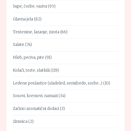
Supe, čorbe, variva
(95)
Glavna jela
(82)
Testenine, lazanje, rizota
(66)
Salate
(74)
Hleb, peciva, pite
(91)
Kolači, torte, slatkiši
(119)
Ledene poslastice (sladoled, semifredo, sorbe…)
(10)
Sosovi, kremovi, namazi
(34)
Začini i aromatični dodaci
(3)
Zimnica
(2)