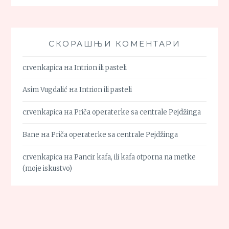
СКОРАШЊИ КОМЕНТАРИ
crvenkapica
на
Intrion ili pasteli
Asim Vugdalić
на
Intrion ili pasteli
crvenkapica
на
Priča operaterke sa centrale Pejdžinga
Bane
на
Priča operaterke sa centrale Pejdžinga
crvenkapica
на
Pancir kafa, ili kafa otporna na metke
(moje iskustvo)