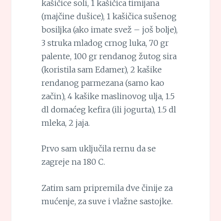
kašičice soli, 1 kašičica timijana
(majčine dušice), 1 kašičica sušenog
bosiljka (ako imate svež – još bolje),
3 struka mladog crnog luka, 70 gr
palente, 100 gr rendanog žutog sira
(koristila sam Edamer), 2 kašike
rendanog parmezana (samo kao
začin), 4 kašike maslinovog ulja, 1.5
dl domaćeg kefira (ili jogurta), 1.5 dl
mleka, 2 jaja.
Prvo sam uključila rernu da se
zagreje na 180 C.
Zatim sam pripremila dve činije za
mućenje, za suve i vlažne sastojke.