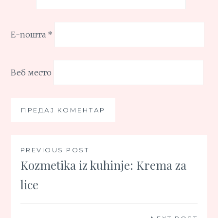
Е-пошта
*
Веб место
Кретање
PREVIOUS POST
Kozmetika iz kuhinje: Krema za
чланка
lice