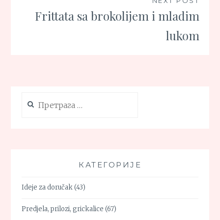
NEXT POST
Frittata sa brokolijem i mladim
lukom
Претрага
за:
КАТЕГОРИЈЕ
Ideje za doručak
(43)
Predjela, prilozi, grickalice
(67)