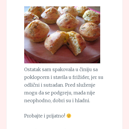
Ostatak sam spakovala u činiju sa
poklopcem i stavila u frižider, jer su
odlični i sutradan. Pred služenje
mogu da se podgreju, mada nije
neophodno, dobri su i hladni.
Probajte i prijatno!