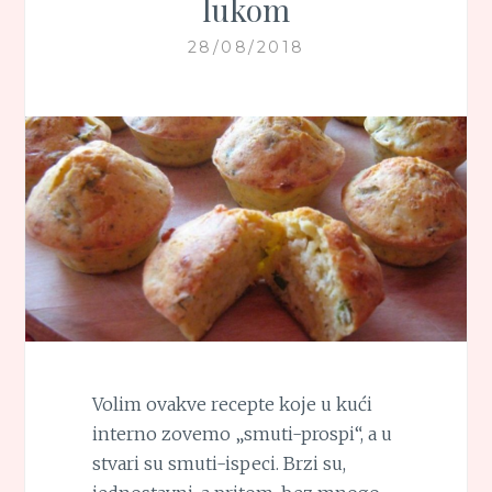
lukom
28/08/2018
Volim ovakve recepte koje u kući
interno zovemo „smuti-prospi“, a u
stvari su smuti-ispeci. Brzi su,