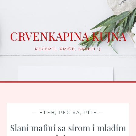
Skip
to
content
CRVENKAPINA KUJNA
RECEPTI, PRIČE, SAVETI :)
—
HLEB, PECIVA, PITE
—
Slani mafini sa sirom i mladim