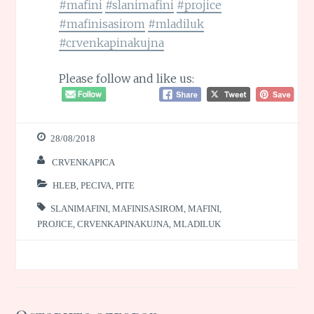
#mafini
#slanimafini
#projice
#mafinisasirom
#mladiluk
#crvenkapinakujna
Please follow and like us:
28/08/2018
CRVENKAPICA
HLEB, PECIVA, PITE
SLANIMAFINI
,
MAFINISASIROM
,
MAFINI
,
PROJICE
,
CRVENKAPINAKUJNA
,
MLADILUK