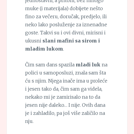
jednostavni, a pritom, bez mnogo
muke (i materijala) dobijete nešto
fino za večeru, doručak, predjelo, ili
neko lako posluženje za iznenadne
goste. Takvi su i ovi divni, mirisni i
ukusni
slani mafini sa sirom i
mladim lukom
.
Čim sam dans spazila
mladi luk
na
polici u samoposluzi, znala sam šta
ću s njim. Njega inače ima u proleće
i jesen tako da, čim sam ga videla,
nekako mi je zamirisalo na to da
jesen nije daleko… I nije. Ovih dana
je i zahladilo, pa još više zaličilo na
nju.