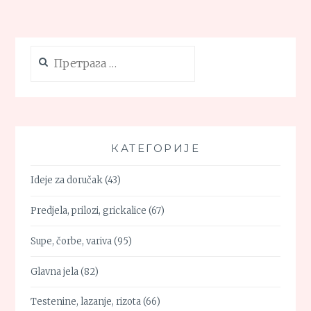
Претрага
за:
КАТЕГОРИЈЕ
Ideje za doručak
(43)
Predjela, prilozi, grickalice
(67)
Supe, čorbe, variva
(95)
Glavna jela
(82)
Testenine, lazanje, rizota
(66)