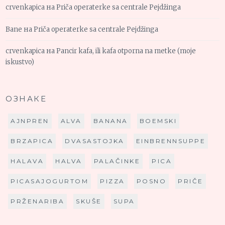
crvenkapica
на
Priča operaterke sa centrale Pejdžinga
Bane
на
Priča operaterke sa centrale Pejdžinga
crvenkapica
на
Pancir kafa, ili kafa otporna na metke (moje
iskustvo)
ОЗНАКЕ
AJNPREN
ALVA
BANANA
BOEMSKI
BRZAPICA
DVASASTOJKA
EINBRENNSUPPE
HALAVA
HALVA
PALAČINKE
PICA
PICASAJOGURTOM
PIZZA
POSNO
PRIČE
PRŽENARIBA
SKUŠE
SUPA