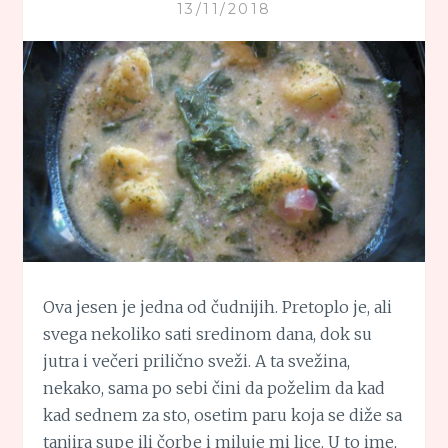
13/11/2018
Ova jesen je jedna od čudnijih. Pretoplo je, ali
svega nekoliko sati sredinom dana, dok su
jutra i večeri prilično sveži. A ta svežina,
nekako, sama po sebi čini da poželim da kad
kad sednem za sto, osetim paru koja se diže sa
tanjira supe ili čorbe i miluje mi lice. U to ime,