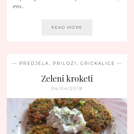
evo…
ČORBA
READ MORE
OD
BLITVE
SA
KNEDLAMA
OD
—
PREDJELA, PRILOZI, GRICKALICE
—
GRIZA
Zeleni kroketi
04/04/2018