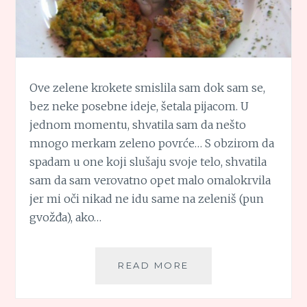
Ove zelene krokete smislila sam dok sam se,
bez neke posebne ideje, šetala pijacom. U
jednom momentu, shvatila sam da nešto
mnogo merkam zeleno povrće… S obzirom da
spadam u one koji slušaju svoje telo, shvatila
sam da sam verovatno opet malo omalokrvila
jer mi oči nikad ne idu same na zeleniš (pun
gvožđa), ako…
ZELENI
READ MORE
KROKETI