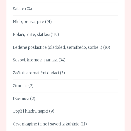
Salate
(74)
Hleb, peciva, pite
(91)
Kolači, torte, slatkiši
(119)
Ledene poslastice (sladoled, semifredo, sorbe…)
(10)
Sosovi, kremovi, namazi
(34)
Začini i aromatični dodaci
(3)
Zimnica
(2)
Džemovi
(2)
Topli i hladni napici
(9)
Crvenkapine tajne i saveti iz kuhinje
(11)