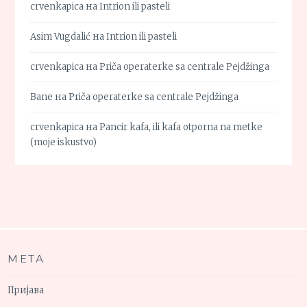
crvenkapica
на
Intrion ili pasteli
Asim Vugdalić
на
Intrion ili pasteli
crvenkapica
на
Priča operaterke sa centrale Pejdžinga
Bane
на
Priča operaterke sa centrale Pejdžinga
crvenkapica
на
Pancir kafa, ili kafa otporna na metke
(moje iskustvo)
МЕТА
Пријава