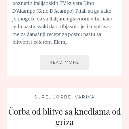
poznatih italijanskih TV kuvara Đino
D’Akampo (Gino D’Acampo). Pitali su ga kako
je moguće da su Italijani uglavnom vitki, iako
jedu pastu svaki dan. Objasnio je, i inspirisao
me za današnji recept za posnu pastu sa
blitvom i celerom. Elem,…
POSNA
READ MORE
PASTA
SA
BLITVOM
I
CELEROM
—
SUPE, ČORBE, VARIVA
—
Čorba od blitve sa knedlama od
griza