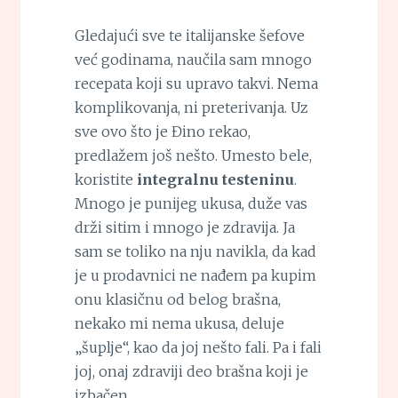
Gledajući sve te italijanske šefove
već godinama, naučila sam mnogo
recepata koji su upravo takvi. Nema
komplikovanja, ni preterivanja. Uz
sve ovo što je Đino rekao,
predlažem još nešto. Umesto bele,
koristite
integralnu testeninu
.
Mnogo je punijeg ukusa, duže vas
drži sitim i mnogo je zdravija. Ja
sam se toliko na nju navikla, da kad
je u prodavnici ne nađem pa kupim
onu klasičnu od belog brašna,
nekako mi nema ukusa, deluje
„šuplje“, kao da joj nešto fali. Pa i fali
joj, onaj zdraviji deo brašna koji je
izbačen.