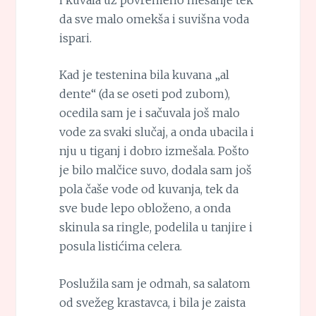
da sve malo omekša i suvišna voda
ispari.
Kad je testenina bila kuvana „al
dente“ (da se oseti pod zubom),
ocedila sam je i sačuvala još malo
vode za svaki slučaj, a onda ubacila i
nju u tiganj i dobro izmešala. Pošto
je bilo malčice suvo, dodala sam još
pola čaše vode od kuvanja, tek da
sve bude lepo obloženo, a onda
skinula sa ringle, podelila u tanjire i
posula listićima celera.
Poslužila sam je odmah, sa salatom
od svežeg krastavca, i bila je zaista