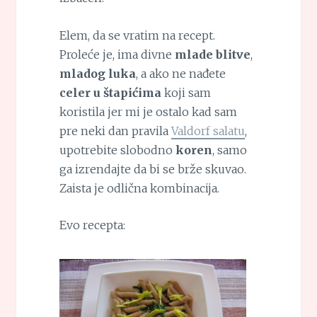
Elem, da se vratim na recept.
Proleće je, ima divne
mlade blitve
,
mladog luka
, a ako ne nađete
celer u štapićima
koji sam
koristila jer mi je ostalo kad sam
pre neki dan pravila
Valdorf salatu
,
upotrebite slobodno
koren
, samo
ga izrendajte da bi se brže skuvao.
Zaista je odlična kombinacija.
Evo recepta: