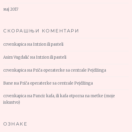
мај 2017
СКОРАШЊИ КОМЕНТАРИ
crvenkapica
на
Intrion ili pasteli
Asim Vugdalić
на
Intrion ili pasteli
crvenkapica
на
Priča operaterke sa centrale Pejdžinga
Bane
на
Priča operaterke sa centrale Pejdžinga
crvenkapica
на
Pancir kafa, ili kafa otporna na metke (moje
iskustvo)
ОЗНАКЕ