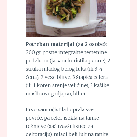
Potreban materijal (za 2 osobe):
200 gr posne integralne testenine
po izboru (ja sam koristila penne), 2
struka mladog belog luka (ili 3-4
čena), 2 veze blitve, 3 štapića celera
(ili 1 koren srenje veličine), 3 kašike
maslinovog ulja, so, biber.
Prvo sam očistila i oprala sve
povrće, pa celer isekla na tanke
režnjeve (sačuvavši listiće za
dekoraciju), mladi beli luk na tanke