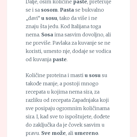
Dalje, osim količine
paste
, preteruje
se i sa
sosom
.
Pasta
se bukvalno
„davi“
u sosu
, tako da više i ne
znaju šta jedu. Kod Italijana toga
nema.
Sosa
ima sasvim dovoljno, ali
ne previše. Pavlaka za kuvanje se ne
koristi, umesto nje, dodaje se vodica
od kuvanja
paste
.
Količine proteina i masti
u sosu
su
takođe manje, a postoji mnogo
recepata u kojima nema sira, za
razliku od recepata Zapadnjaka koji
sve posipaju ogromnim količinama
sira. I, kad sve to ispoštujete, dođete
do zaključka da je čovek sasvim u
pravu.
Sve može
, ali
umereno
.