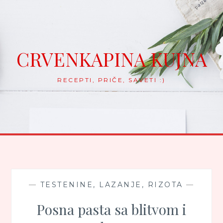
Skip
to
content
CRVENKAPINA KUJNA
RECEPTI, PRIČE, SAVETI :)
—
TESTENINE, LAZANJE, RIZOTA
—
Posna pasta sa blitvom i