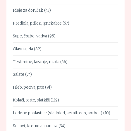
Ideje za doručak
(43)
Predjela, prilozi, grickalice
(67)
Supe, čorbe, variva
(95)
Glavna jela
(82)
Testenine, lazanje, rizota
(66)
Salate
(74)
Hleb, peciva, pite
(91)
Kolači, torte, slatkiši
(119)
Ledene poslastice (sladoled, semifredo, sorbe…)
(10)
Sosovi, kremovi, namazi
(34)