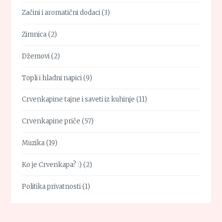
Začini i aromatični dodaci
(3)
Zimnica
(2)
Džemovi
(2)
Topli i hladni napici
(9)
Crvenkapine tajne i saveti iz kuhinje
(11)
Crvenkapine priče
(57)
Muzika
(19)
Ko je Crvenkapa? :)
(2)
Politika privatnosti
(1)