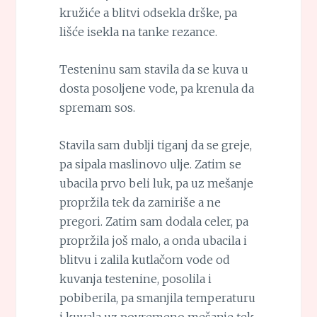
kružiće a blitvi odsekla drške, pa
lišće isekla na tanke rezance.
Testeninu sam stavila da se kuva u
dosta posoljene vode, pa krenula da
spremam sos.
Stavila sam dublji tiganj da se greje,
pa sipala maslinovo ulje. Zatim se
ubacila prvo beli luk, pa uz mešanje
propržila tek da zamiriše a ne
pregori. Zatim sam dodala celer, pa
propržila još malo, a onda ubacila i
blitvu i zalila kutlačom vode od
kuvanja testenine, posolila i
pobiberila, pa smanjila temperaturu
i kuvala uz povremeno mešanje tek