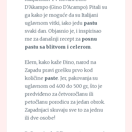
D’Akampo (Gino D’Acampo). Pitali su
ga kako je moguće da su Italijani
uglavnom vitki, iako jedu
pastu
svaki dan. Objasnio je, i inspirisao
me za današnji recept za
posnu
pastu sa blitvom i celerom
.
Elem, kako kaže Đino, narod na
Zapadu pravi grešku prvo kod
količine
paste
. Jer, pakovanja su
uglavnom od 400 do 500 gr, što je
predviđeno za četvoročlanu ili
petočlanu porodicu za jedan obrok.
Zapadnjaci skuvaju sve to za jednu
ili dve osobe!