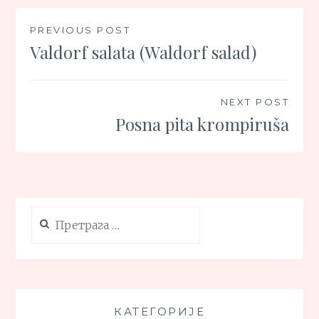
Кретање
PREVIOUS POST
Valdorf salata (Waldorf salad)
чланка
NEXT POST
Posna pita krompiruša
Претрага
за:
КАТЕГОРИЈЕ