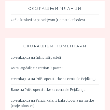
СКОРАШЊИ ЧЛАНЦИ
Grčki kroketi sa paradajzom (Domatokeftedes)
СКОРАШЊИ КОМЕНТАРИ
crvenkapica
на
Intrion ili pasteli
Asim Vugdalić
на
Intrion ili pasteli
crvenkapica
на
Priča operaterke sa centrale Pejdžinga
Bane
на
Priča operaterke sa centrale Pejdžinga
crvenkapica
на
Pancir kafa, ili kafa otporna na metke
(moje iskustvo)