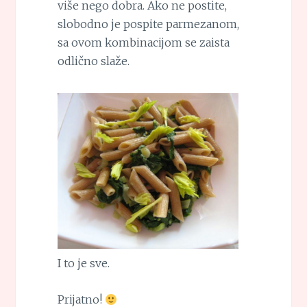
više nego dobra. Ako ne postite,
slobodno je pospite parmezanom,
sa ovom kombinacijom se zaista
odlično slaže.
I to je sve.
Prijatno!