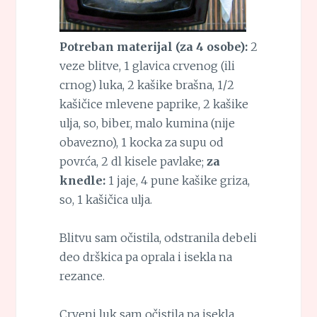
Potreban materijal (za 4 osobe):
2
veze blitve, 1 glavica crvenog (ili
crnog) luka, 2 kašike brašna, 1/2
kašičice mlevene paprike, 2 kašike
ulja, so, biber, malo kumina (nije
obavezno), 1 kocka za supu od
povrća, 2 dl kisele pavlake;
za
knedle:
1 jaje, 4 pune kašike griza,
so, 1 kašičica ulja.
Blitvu sam očistila, odstranila debeli
deo drškica pa oprala i isekla na
rezance.
Crveni luk sam očistila pa isekla