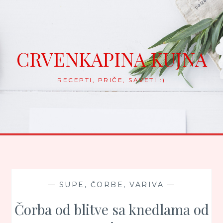
Skip
to
content
CRVENKAPINA KUJNA
RECEPTI, PRIČE, SAVETI :)
—
SUPE, ČORBE, VARIVA
—
Čorba od blitve sa knedlama od