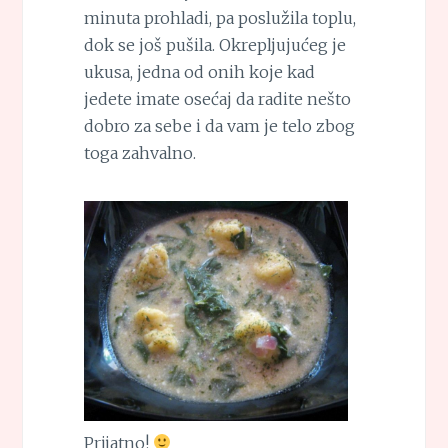
minuta prohladi, pa poslužila toplu,
dok se još pušila. Okrepljujućeg je
ukusa, jedna od onih koje kad
jedete imate osećaj da radite nešto
dobro za sebe i da vam je telo zbog
toga zahvalno.
Prijatno!