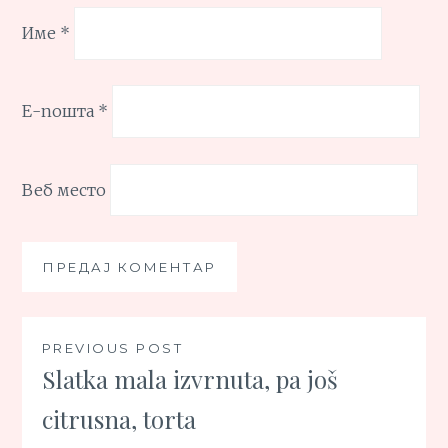
Име
*
Е-пошта
*
Веб место
Кретање
PREVIOUS POST
Slatka mala izvrnuta, pa još
чланка
citrusna, torta