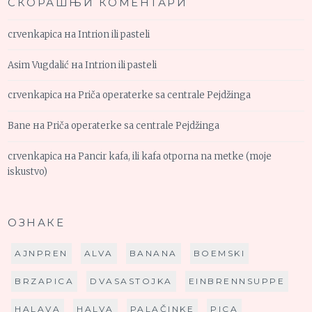
СКОРАШЊИ КОМЕНТАРИ
crvenkapica
на
Intrion ili pasteli
Asim Vugdalić
на
Intrion ili pasteli
crvenkapica
на
Priča operaterke sa centrale Pejdžinga
Bane
на
Priča operaterke sa centrale Pejdžinga
crvenkapica
на
Pancir kafa, ili kafa otporna na metke (moje
iskustvo)
ОЗНАКЕ
AJNPREN
ALVA
BANANA
BOEMSKI
BRZAPICA
DVASASTOJKA
EINBRENNSUPPE
HALAVA
HALVA
PALAČINKE
PICA