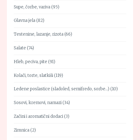
Supe, čorbe, variva
(95)
Glavna jela
(82)
Testenine, lazanje, rizota
(66)
Salate
(74)
Hleb, peciva, pite
(91)
Kolači, torte, slatkiši
(119)
Ledene poslastice (sladoled, semifredo, sorbe…)
(10)
Sosovi, kremovi, namazi
(34)
Začini i aromatični dodaci
(3)
Zimnica
(2)