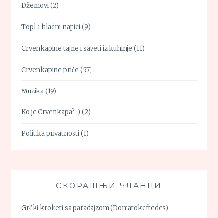
Džemovi
(2)
Topli i hladni napici
(9)
Crvenkapine tajne i saveti iz kuhinje
(11)
Crvenkapine priče
(57)
Muzika
(19)
Ko je Crvenkapa? :)
(2)
Politika privatnosti
(1)
СКОРАШЊИ ЧЛАНЦИ
Grčki kroketi sa paradajzom (Domatokeftedes)