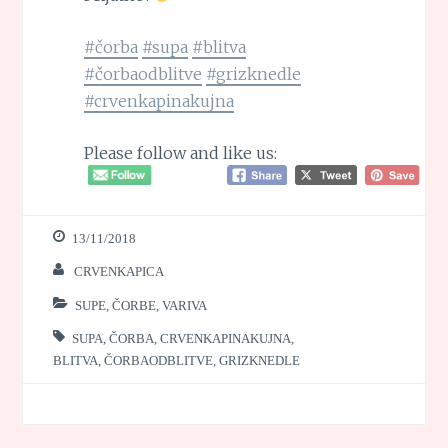
#čorba
#supa
#blitva
#čorbaodblitve
#grizknedle
#crvenkapinakujna
Please follow and like us:
13/11/2018
CRVENKAPICA
SUPE, ČORBE, VARIVA
SUPA
,
ČORBA
,
CRVENKAPINAKUJNA
,
BLITVA
,
ČORBAODBLITVE
,
GRIZKNEDLE