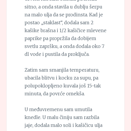
sitno, a onda stavila u dublju šerpu
na malo ulja da se prodinsta. Kad je
postao „staklast“, dodala sam 2
kašike brašna i 1/2 kašičice mlevene
paprike pa propržila da dobijem
svetlu zapršku, a onda dodala oko 7
dl vode i pustila da proključa.
Zatim sam smanjila temperaturu,
ubacila blitvu i kocku za supu, pa
polupoklopljeno kuvala još 15-tak
minuta, da povrće omekša.
U međuvremenu sam umutila
knedle. U malu činiju sam razbila
jaje, dodala malo soli i kašičicu ulja