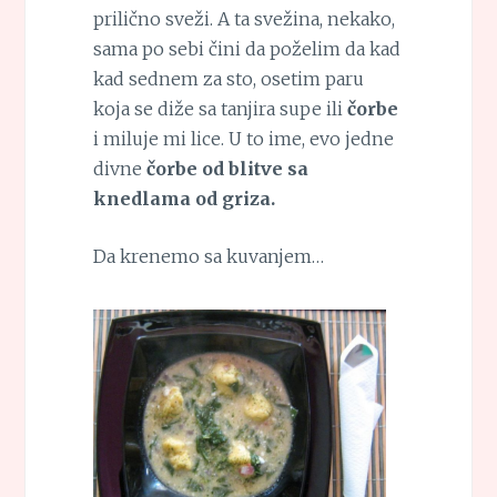
prilično sveži. A ta svežina, nekako,
sama po sebi čini da poželim da kad
kad sednem za sto, osetim paru
koja se diže sa tanjira supe ili
čorbe
i miluje mi lice. U to ime, evo jedne
divne
čorbe od blitve sa
knedlama od griza.
Da krenemo sa kuvanjem…