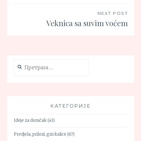
NEXT POST
Veknica sa suvim voćem
Претрага
за:
КАТЕГОРИЈЕ
Ideje za doručak
(43)
Predjela, prilozi, grickalice
(67)