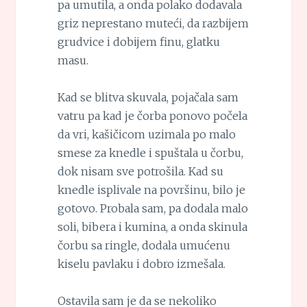
pa umutila, a onda polako dodavala
griz neprestano muteći, da razbijem
grudvice i dobijem finu, glatku
masu.
Kad se blitva skuvala, pojačala sam
vatru pa kad je čorba ponovo počela
da vri, kašičicom uzimala po malo
smese za knedle i spuštala u čorbu,
dok nisam sve potrošila. Kad su
knedle isplivale na površinu, bilo je
gotovo. Probala sam, pa dodala malo
soli, bibera i kumina, a onda skinula
čorbu sa ringle, dodala umućenu
kiselu pavlaku i dobro izmešala.
Ostavila sam je da se nekoliko