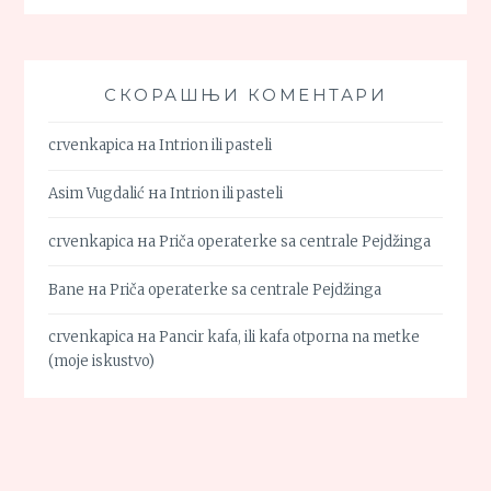
СКОРАШЊИ КОМЕНТАРИ
crvenkapica
на
Intrion ili pasteli
Asim Vugdalić
на
Intrion ili pasteli
crvenkapica
на
Priča operaterke sa centrale Pejdžinga
Bane
на
Priča operaterke sa centrale Pejdžinga
crvenkapica
на
Pancir kafa, ili kafa otporna na metke
(moje iskustvo)