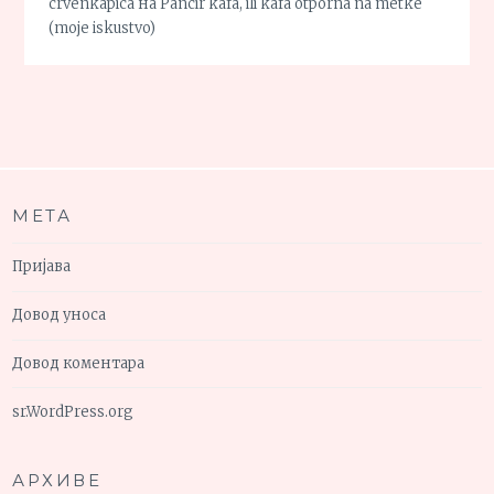
crvenkapica
на
Pancir kafa, ili kafa otporna na metke
(moje iskustvo)
МЕТА
Пријава
Довод уноса
Довод коментара
sr.WordPress.org
АРХИВЕ