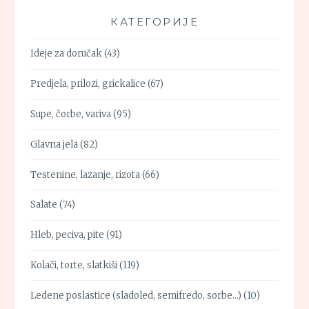
КАТЕГОРИЈЕ
Ideje za doručak
(43)
Predjela, prilozi, grickalice
(67)
Supe, čorbe, variva
(95)
Glavna jela
(82)
Testenine, lazanje, rizota
(66)
Salate
(74)
Hleb, peciva, pite
(91)
Kolači, torte, slatkiši
(119)
Ledene poslastice (sladoled, semifredo, sorbe…)
(10)