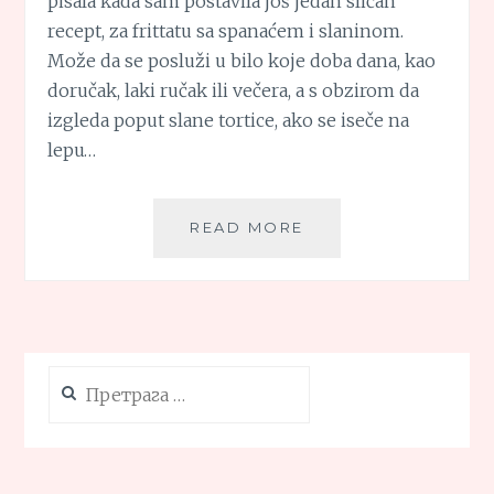
pisala kada sam postavila još jedan sličan
recept, za frittatu sa spanaćem i slaninom.
Može da se posluži u bilo koje doba dana, kao
doručak, laki ručak ili večera, a s obzirom da
izgleda poput slane tortice, ako se iseče na
lepu…
BROKOLI
READ MORE
FRITTATA
Претрага
за: