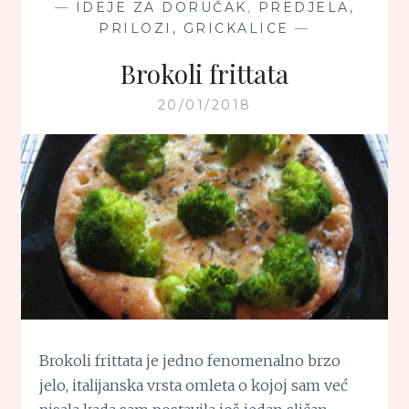
—
IDEJE ZA DORUČAK
,
PREDJELA,
PRILOZI, GRICKALICE
—
Brokoli frittata
20/01/2018
Brokoli frittata je jedno fenomenalno brzo
jelo, italijanska vrsta omleta o kojoj sam već