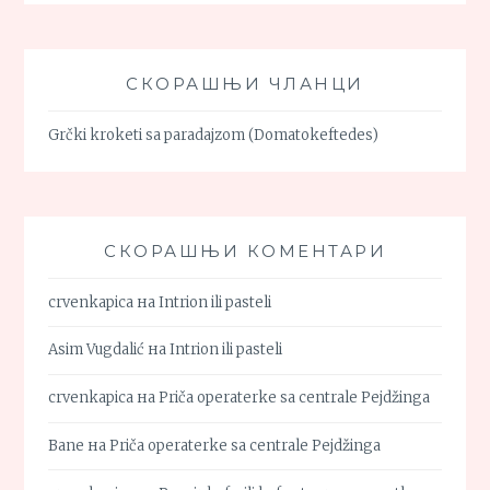
СКОРАШЊИ ЧЛАНЦИ
Grčki kroketi sa paradajzom (Domatokeftedes)
СКОРАШЊИ КОМЕНТАРИ
crvenkapica
на
Intrion ili pasteli
Asim Vugdalić
на
Intrion ili pasteli
crvenkapica
на
Priča operaterke sa centrale Pejdžinga
Bane
на
Priča operaterke sa centrale Pejdžinga