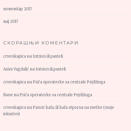
новембар 2017
мај 2017
СКОРАШЊИ КОМЕНТАРИ
crvenkapica
на
Intrion ili pasteli
Asim Vugdalić
на
Intrion ili pasteli
crvenkapica
на
Priča operaterke sa centrale Pejdžinga
Bane
на
Priča operaterke sa centrale Pejdžinga
crvenkapica
на
Pancir kafa, ili kafa otporna na metke (moje
iskustvo)