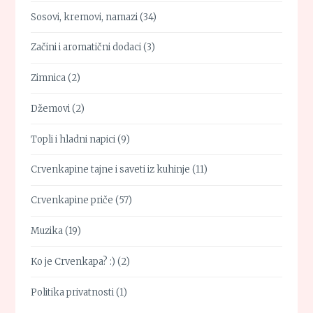
Sosovi, kremovi, namazi
(34)
Začini i aromatični dodaci
(3)
Zimnica
(2)
Džemovi
(2)
Topli i hladni napici
(9)
Crvenkapine tajne i saveti iz kuhinje
(11)
Crvenkapine priče
(57)
Muzika
(19)
Ko je Crvenkapa? :)
(2)
Politika privatnosti
(1)