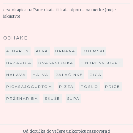
crvenkapica
на
Pancir kafa, ili kafa otporna na metke (moje
iskustvo)
ОЗНАКЕ
AJNPREN
ALVA
BANANA
BOEMSKI
BRZAPICA
DVASASTOJKA
EINBRENNSUPPE
HALAVA
HALVA
PALAČINKE
PICA
PICASAJOGURTOM
PIZZA
POSNO
PRIČE
PRŽENARIBA
SKUŠE
SUPA
Od doručka do večere uz korpicu razgovora :)