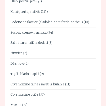
Hleb, peciva, pite
(91)
Kolači, torte, slatkiši
(119)
Ledene poslastice (sladoled, semifredo, sorbe…)
(10)
Sosovi, kremovi, namazi
(34)
Začini i aromatični dodaci
(3)
Zimnica
(2)
Džemovi
(2)
Topli i hladni napici
(9)
Crvenkapine tajne i saveti iz kuhinje
(11)
Crvenkapine priče
(57)
Muzika
(19)