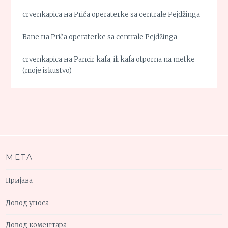
crvenkapica
на
Priča operaterke sa centrale Pejdžinga
Bane
на
Priča operaterke sa centrale Pejdžinga
crvenkapica
на
Pancir kafa, ili kafa otporna na metke
(moje iskustvo)
МЕТА
Пријава
Довод уноса
Довод коментара