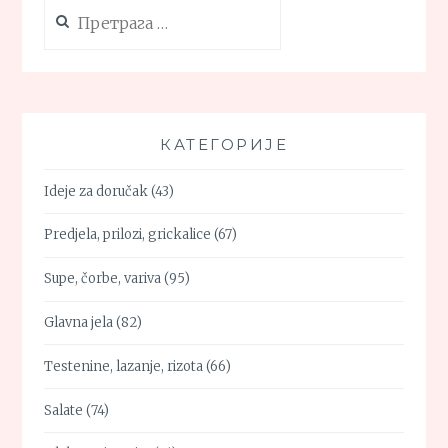
TRPI
Претрага
SVE
за:
КАТЕГОРИЈЕ
Ideje za doručak
(43)
Predjela, prilozi, grickalice
(67)
Supe, čorbe, variva
(95)
Glavna jela
(82)
Testenine, lazanje, rizota
(66)
Salate
(74)