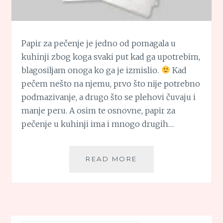
Papir za pečenje je jedno od pomagala u
kuhinji zbog koga svaki put kad ga upotrebim,
blagosiljam onoga ko ga je izmislio.
Kad
pečem nešto na njemu, prvo što nije potrebno
podmazivanje, a drugo što se plehovi čuvaju i
manje peru. A osim te osnovne, papir za
pečenje u kuhinji ima i mnogo drugih…
KULINARSKE
READ MORE
TAJNE:
PAPIR
ZA
PEČENJE
–