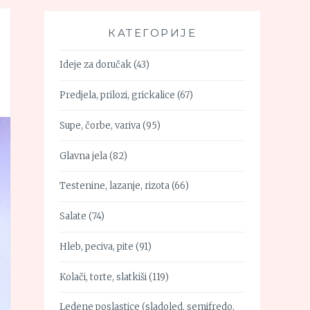
КАТЕГОРИЈЕ
Ideje za doručak
(43)
Predjela, prilozi, grickalice
(67)
Supe, čorbe, variva
(95)
Glavna jela
(82)
Testenine, lazanje, rizota
(66)
Salate
(74)
Hleb, peciva, pite
(91)
Kolači, torte, slatkiši
(119)
Ledene poslastice (sladoled, semifredo,