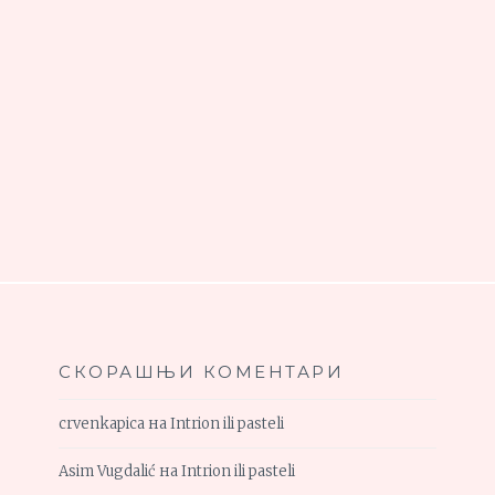
СКОРАШЊИ КОМЕНТАРИ
crvenkapica
на
Intrion ili pasteli
Asim Vugdalić
на
Intrion ili pasteli