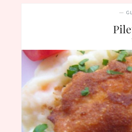
—
G
Pile