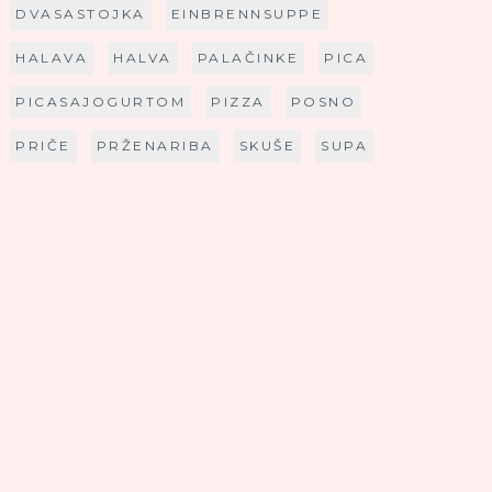
DVASASTOJKA
EINBRENNSUPPE
HALAVA
HALVA
PALAČINKE
PICA
PICASAJOGURTOM
PIZZA
POSNO
PRIČE
PRŽENARIBA
SKUŠE
SUPA