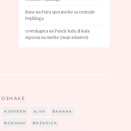
Bane
на
Priča operaterke sa centrale
Pejdžinga
crvenkapica
на
Pancir kafa, ili kafa
otporna na metke (moje iskustvo)
ОЗНАКЕ
AJNPREN
ALVA
BANANA
BOEMSKI
BRZAPICA