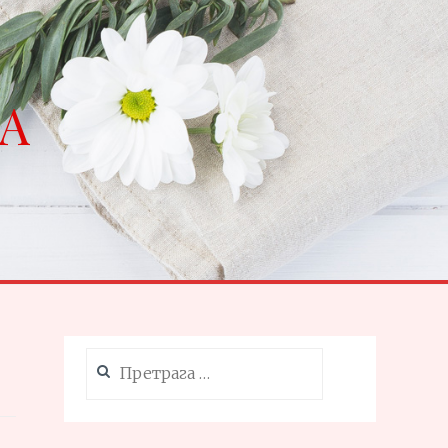
NA
Претрага
за: