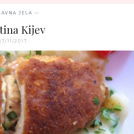
LAVNA JELA
—
tina Kijev
17/11/2017