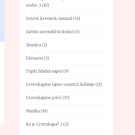
sorbe…)
(10)
Sosovi, kremovi, namazi
(34)
Začini i aromatični dodaci
(3)
Zimnica
(2)
Džemovi
(2)
Topli i hladni napici
(9)
Crvenkapine tajne i saveti iz kuhinje
(11)
Crvenkapine priče
(57)
Muzika
(19)
Ko je Crvenkapa? :)
(2)