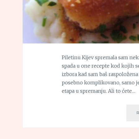
Piletinu Kijev spremala sam neko
spada u one recepte kod kojih se
izbora kad sam baš raspoložena z
posebno komplikovano, samo je 
etapa u spremanju. Ali to ćete…