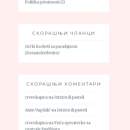
Politika privatnosti
(1)
СКОРАШЊИ ЧЛАНЦИ
Grčki kroketi sa paradajzom
(Domatokeftedes)
СКОРАШЊИ КОМЕНТАРИ
crvenkapica
на
Intrion ili pasteli
Asim Vugdalić
на
Intrion ili pasteli
crvenkapica
на
Priča operaterke sa
centrale Pejdžinga