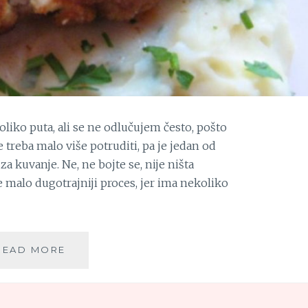
liko puta, ali se ne odlučujem često, pošto
 treba malo više potruditi, pa je jedan od
a kuvanje. Ne, ne bojte se, nije ništa
malo dugotrajniji proces, jer ima nekoliko
PILETINA
READ MORE
KIJEV