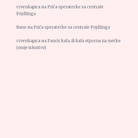
crvenkapica
на
Priča operaterke sa centrale
Pejdžinga
Bane
на
Priča operaterke sa centrale Pejdžinga
crvenkapica
на
Pancir kafa, ili kafa otporna na metke
(moje iskustvo)