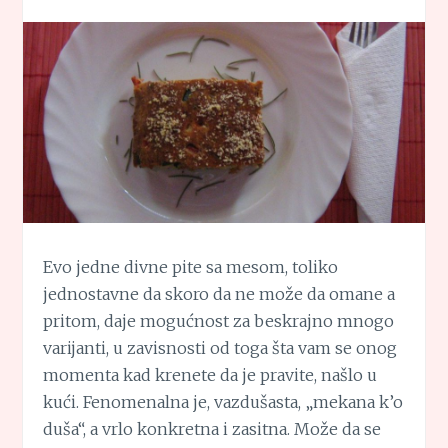
Evo jedne divne pite sa mesom, toliko
jednostavne da skoro da ne može da omane a
pritom, daje mogućnost za beskrajno mnogo
varijanti, u zavisnosti od toga šta vam se onog
momenta kad krenete da je pravite, našlo u
kući. Fenomenalna je, vazdušasta, „mekana k’o
duša“, a vrlo konkretna i zasitna. Može da se