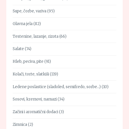
Supe, čorbe, variva
(95)
Glavna jela
(82)
Testenine, lazanje, rizota
(66)
Salate
(74)
Hleb, peciva, pite
(91)
Kolači, torte, slatkiši
(119)
Ledene poslastice (sladoled, semifredo, sorbe…)
(10)
Sosovi, kremovi, namazi
(34)
Začini i aromatični dodaci
(3)
Zimnica
(2)