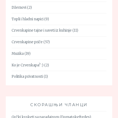
Džemovi
(2)
Topli i hladni napici
(9)
Crvenkapine tajne i saveti iz kuhinje
(11)
Crvenkapine priče
(57)
Muzika
(19)
Ko je Crvenkapa? :)
(2)
Politika privatnosti
(1)
СКОРАШЊИ ЧЛАНЦИ
Grčki kroketi sa paradajzom (Domatokeftedes)