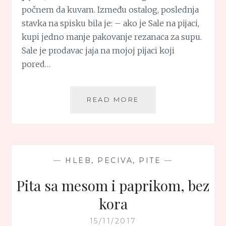
počnem da kuvam. Između ostalog, poslednja
stavka na spisku bila je: – ako je Sale na pijaci,
kupi jedno manje pakovanje rezanaca za supu.
Sale je prodavac jaja na mojoj pijaci koji
pored…
PITA
READ MORE
SA
MESOM
—
HLEB, PECIVA, PITE
—
Pita sa mesom i paprikom, bez
kora
15/11/2017