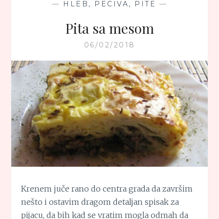
—
HLEB, PECIVA, PITE
—
Pita sa mesom
06/02/2018
Krenem juče rano do centra grada da završim
nešto i ostavim dragom detaljan spisak za
pijacu, da bih kad se vratim mogla odmah da