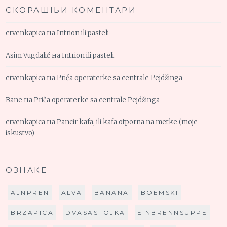
СКОРАШЊИ КОМЕНТАРИ
crvenkapica
на
Intrion ili pasteli
Asim Vugdalić
на
Intrion ili pasteli
crvenkapica
на
Priča operaterke sa centrale Pejdžinga
Bane
на
Priča operaterke sa centrale Pejdžinga
crvenkapica
на
Pancir kafa, ili kafa otporna na metke (moje
iskustvo)
ОЗНАКЕ
AJNPREN
ALVA
BANANA
BOEMSKI
BRZAPICA
DVASASTOJKA
EINBRENNSUPPE