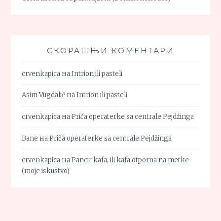
СКОРАШЊИ КОМЕНТАРИ
crvenkapica
на
Intrion ili pasteli
Asim Vugdalić
на
Intrion ili pasteli
crvenkapica
на
Priča operaterke sa centrale Pejdžinga
Bane
на
Priča operaterke sa centrale Pejdžinga
crvenkapica
на
Pancir kafa, ili kafa otporna na metke
(moje iskustvo)