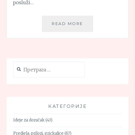
posluži…
PITA
READ MORE
SA
MESOM
I
PAPRIKOM,
BEZ
KORA
Претрага
за:
КАТЕГОРИЈЕ
Ideje za doručak
(43)
Predjela, prilozi, grickalice
(67)