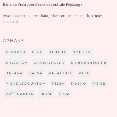
Bane
на
Priča operaterke sa centrale Pejdžinga
crvenkapica
на
Pancir kafa, ili kafa otporna na metke (moje
iskustvo)
ОЗНАКЕ
AJNPREN
ALVA
BANANA
BOEMSKI
BRZAPICA
DVASASTOJKA
EINBRENNSUPPE
HALAVA
HALVA
PALAČINKE
PICA
PICASAJOGURTOM
PIZZA
POSNO
PRIČE
PRŽENARIBA
SKUŠE
SUPA