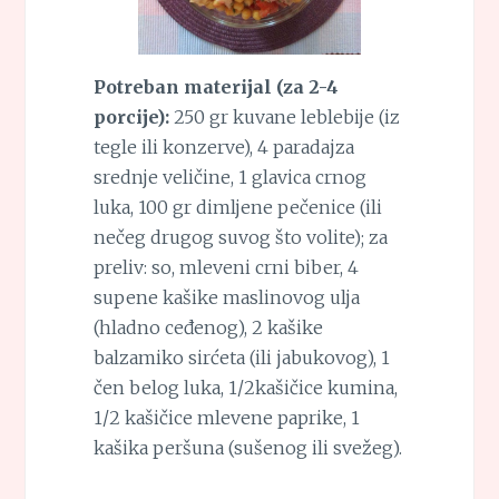
Potreban materijal (za 2-4
porcije):
250 gr kuvane leblebije (iz
tegle ili konzerve), 4 paradajza
srednje veličine, 1 glavica crnog
luka, 100 gr dimljene pečenice (ili
nečeg drugog suvog što volite); za
preliv: so, mleveni crni biber, 4
supene kašike maslinovog ulja
(hladno ceđenog), 2 kašike
balzamiko sirćeta (ili jabukovog), 1
čen belog luka, 1/2kašičice kumina,
1/2 kašičice mlevene paprike, 1
kašika peršuna (sušenog ili svežeg).