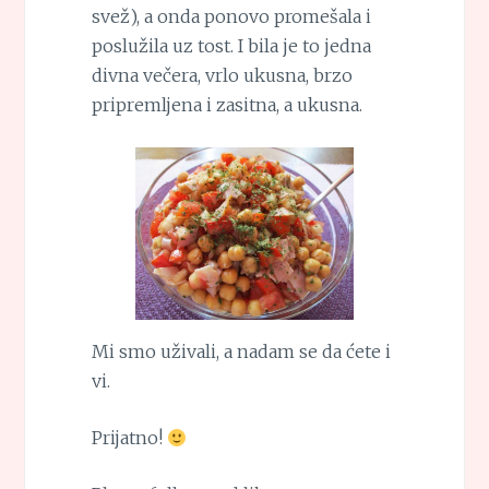
svež), a onda ponovo promešala i
poslužila uz tost. I bila je to jedna
divna večera, vrlo ukusna, brzo
pripremljena i zasitna, a ukusna.
Mi smo uživali, a nadam se da ćete i
vi.
Prijatno!