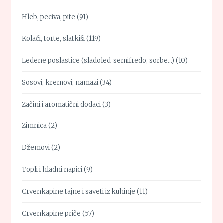
Hleb, peciva, pite
(91)
Kolači, torte, slatkiši
(119)
Ledene poslastice (sladoled, semifredo, sorbe…)
(10)
Sosovi, kremovi, namazi
(34)
Začini i aromatični dodaci
(3)
Zimnica
(2)
Džemovi
(2)
Topli i hladni napici
(9)
Crvenkapine tajne i saveti iz kuhinje
(11)
Crvenkapine priče
(57)