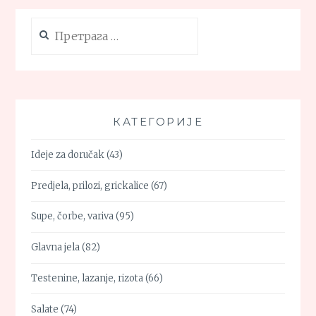
Претрага
за:
КАТЕГОРИЈЕ
Ideje za doručak
(43)
Predjela, prilozi, grickalice
(67)
Supe, čorbe, variva
(95)
Glavna jela
(82)
Testenine, lazanje, rizota
(66)
Salate
(74)