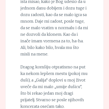
ista misao, kako je Bog udesio da u
jednom danu dobijem i dozu tuge i
dozu radosti, kao da se malo igra sa
mnom. Daje mi radost, posle tuge,
da se malo vratim u normalu i da mi
ne dozvoli da klonem. Kao da i
inače imam vremena za to, ha-ha.
Ali, bilo kako bilo, hvala mu što
misli na mene.
Dragog komšiju otpratismo na put
ka nekom lepšem mestu (pokoj mu
duši), a „Galija“ doplovi u moj život
uveče da mi malo „umije dušicu“,
što bi rekao jedan moj dragi
prijatelj. Stvarno se posle njihovih
koncerata osećam tako.