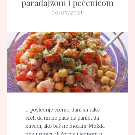
paradajzom i pečenicom
30/07/2021
U poslednje vreme, dani su tako
vreli da mi ne pada na pamet da
kuvam, ako baš ne moram. Možda
neku supicu ili čorbicu jednom u