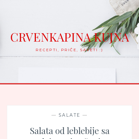
Skip
to
content
CRVENKAPINA KUJNA
RECEPTI, PRIČE, SAVETI :)
—
SALATE
—
Salata od leblebije sa