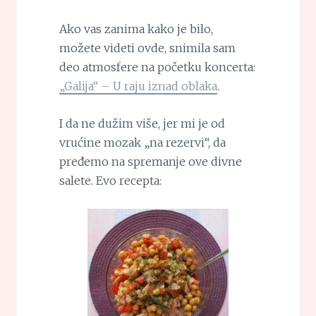
Ako vas zanima kako je bilo,
možete videti ovde, snimila sam
deo atmosfere na početku koncerta:
„Galija“ – U raju iznad oblaka
.
I da ne dužim više, jer mi je od
vrućine mozak „na rezervi“, da
pređemo na spremanje ove divne
salete. Evo recepta: