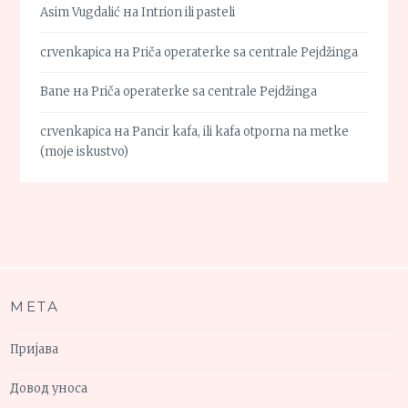
Asim Vugdalić
на
Intrion ili pasteli
crvenkapica
на
Priča operaterke sa centrale Pejdžinga
Bane
на
Priča operaterke sa centrale Pejdžinga
crvenkapica
на
Pancir kafa, ili kafa otporna na metke
(moje iskustvo)
МЕТА
Пријава
Довод уноса