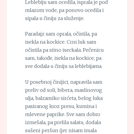
Leblebiju sam ocedila, isprala je pod
mlazom vode, pa ponovo ocedila i
sipala u činiju za služenje.
Paradajz sam oprala, očistila, pa
isekla na kockice. Crni luk sam
očistila pa sitno iseckala. Pečenicu
sam, takođe, isekla na kockice, pa
sve dodala u činiju sa leblebijama.
U posebnoj činijici, napravila sam
preliv od soli, bibera, maslinovog
ulja, balzamiko sirćeta, belog luka
pasiranog kroz presu, kumina i
mlevene paprike. Sve sam dobro
izmešala, pa prelila salatu, dodala
sušeni peršun (jer nisam imala