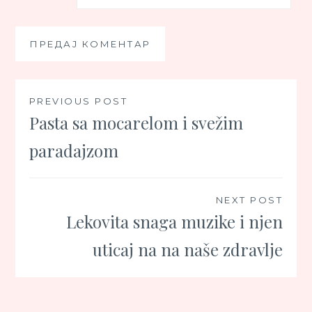
Кретање
PREVIOUS POST
Pasta sa mocarelom i svežim
чланка
paradajzom
NEXT POST
Lekovita snaga muzike i njen
uticaj na na naše zdravlje