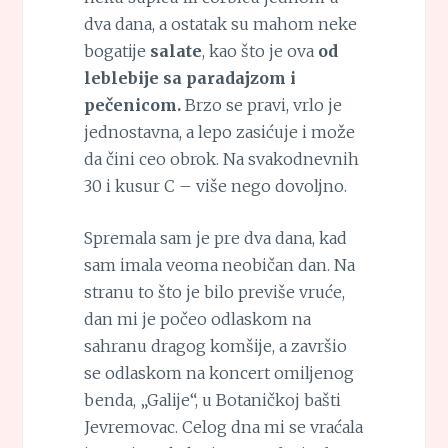
dva dana, a ostatak su mahom neke
bogatije
salate
, kao što je ova
od
leblebije sa paradajzom i
pečenicom.
Brzo se pravi, vrlo je
jednostavna, a lepo zasićuje i može
da čini ceo obrok. Na svakodnevnih
30 i kusur C – više nego dovoljno.
Spremala sam je pre dva dana, kad
sam imala veoma neobičan dan. Na
stranu to što je bilo previše vruće,
dan mi je počeo odlaskom na
sahranu dragog komšije, a završio
se odlaskom na koncert omiljenog
benda, „Galije“, u Botaničkoj bašti
Jevremovac. Celog dna mi se vraćala