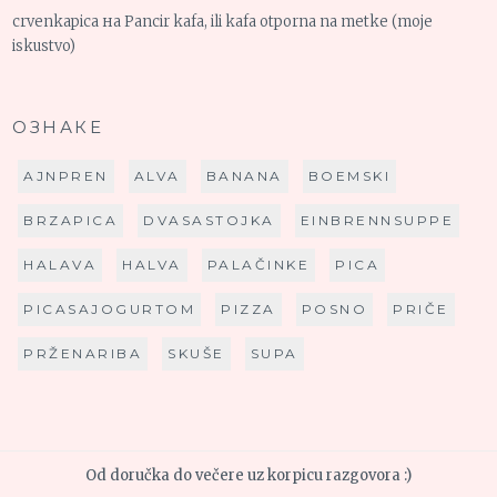
crvenkapica
на
Pancir kafa, ili kafa otporna na metke (moje
iskustvo)
ОЗНАКЕ
AJNPREN
ALVA
BANANA
BOEMSKI
BRZAPICA
DVASASTOJKA
EINBRENNSUPPE
HALAVA
HALVA
PALAČINKE
PICA
PICASAJOGURTOM
PIZZA
POSNO
PRIČE
PRŽENARIBA
SKUŠE
SUPA
Od doručka do večere uz korpicu razgovora :)