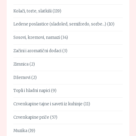
Kolači, torte, slatkiši
(119)
Ledene poslastice (sladoled, semifredo, sorbe…)
(10)
Sosovi, kremovi, namazi
(34)
Začini i aromatični dodaci
(3)
Zimnica
(2)
Džemovi
(2)
Topli i hladni napici
(9)
Crvenkapine tajne i saveti iz kuhinje
(11)
Crvenkapine priče
(57)
Muzika
(19)