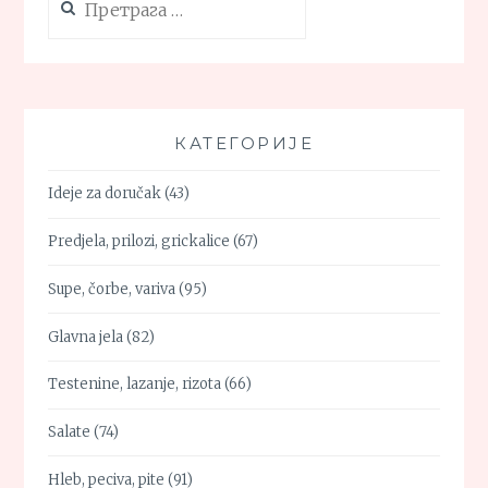
за:
КАТЕГОРИЈЕ
Ideje za doručak
(43)
Predjela, prilozi, grickalice
(67)
Supe, čorbe, variva
(95)
Glavna jela
(82)
Testenine, lazanje, rizota
(66)
Salate
(74)
Hleb, peciva, pite
(91)