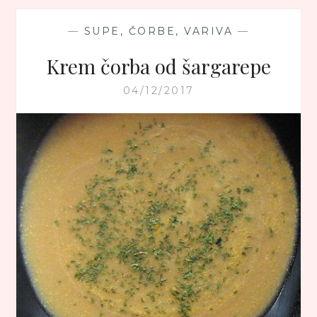
—
SUPE, ČORBE, VARIVA
—
Krem čorba od šargarepe
04/12/2017