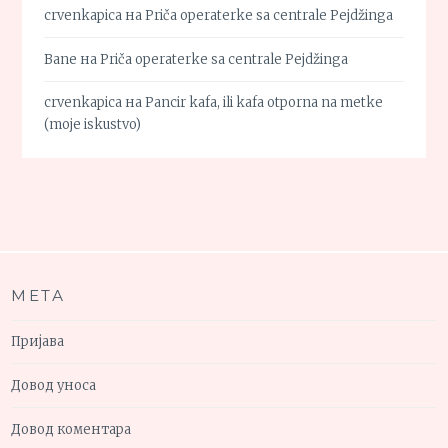
crvenkapica
на
Priča operaterke sa centrale Pejdžinga
Bane
на
Priča operaterke sa centrale Pejdžinga
crvenkapica
на
Pancir kafa, ili kafa otporna na metke
(moje iskustvo)
МЕТА
Пријава
Довод уноса
Довод коментара