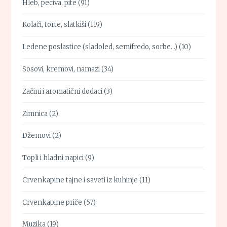
Hleb, peciva, pite
(91)
Kolači, torte, slatkiši
(119)
Ledene poslastice (sladoled, semifredo, sorbe…)
(10)
Sosovi, kremovi, namazi
(34)
Začini i aromatični dodaci
(3)
Zimnica
(2)
Džemovi
(2)
Topli i hladni napici
(9)
Crvenkapine tajne i saveti iz kuhinje
(11)
Crvenkapine priče
(57)
Muzika
(19)