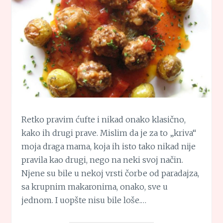
Retko pravim ćufte i nikad onako klasično,
kako ih drugi prave. Mislim da je za to „kriva“
moja draga mama, koja ih isto tako nikad nije
pravila kao drugi, nego na neki svoj način.
Njene su bile u nekoj vrsti čorbe od paradajza,
sa krupnim makaronima, onako, sve u
jednom. I uopšte nisu bile loše.…