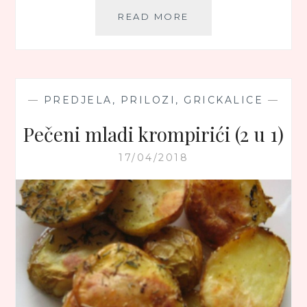
ĆUFTE
READ MORE
U
SOSU
OD
POVRĆA
—
PREDJELA, PRILOZI, GRICKALICE
—
Pečeni mladi krompirići (2 u 1)
17/04/2018