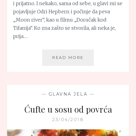
i prijatno. I nekako, sama od sebe, u glavi mi se
pojavljuje Odri Hepbern i počinje da peva
„Moon river“, kao u filmu „Doručak kod
Tifanija“. Ko zna zašto se stvorila, ali neka je,
prija.…
SALATA
READ MORE
OD
MLADOG
KROMPIRA
I
GRAŠKA
—
GLAVNA JELA
—
Ćufte u sosu od povrća
23/04/2018