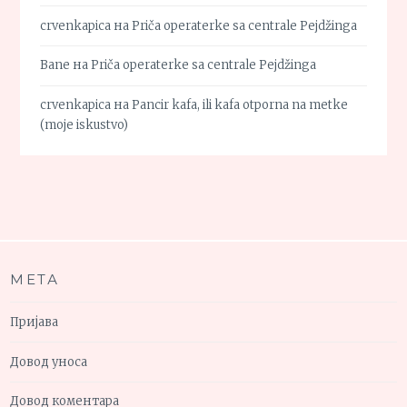
crvenkapica
на
Priča operaterke sa centrale Pejdžinga
Bane
на
Priča operaterke sa centrale Pejdžinga
crvenkapica
на
Pancir kafa, ili kafa otporna na metke
(moje iskustvo)
МЕТА
Пријава
Довод уноса
Довод коментара