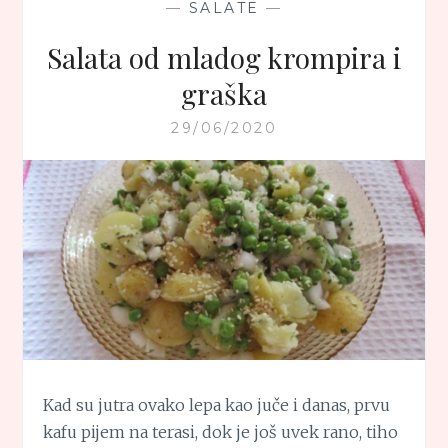
—
SALATE
—
Salata od mladog krompira i
graška
29/06/2020
Kad su jutra ovako lepa kao juče i danas, prvu
kafu pijem na terasi, dok je još uvek rano, tiho