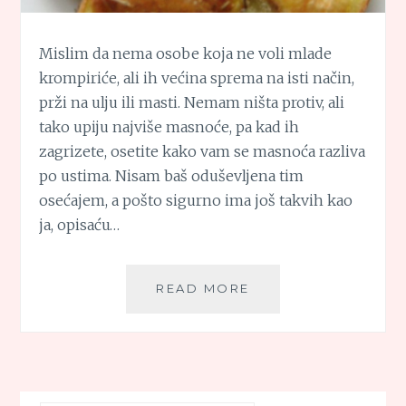
Mislim da nema osobe koja ne voli mlade
krompiriće, ali ih većina sprema na isti način,
prži na ulju ili masti. Nemam ništa protiv, ali
tako upiju najviše masnoće, pa kad ih
zagrizete, osetite kako vam se masnoća razliva
po ustima. Nisam baš oduševljena tim
osećajem, a pošto sigurno ima još takvih kao
ja, opisaću…
PEČENI
READ MORE
MLADI
KROMPIRIĆI
(2
U
1)