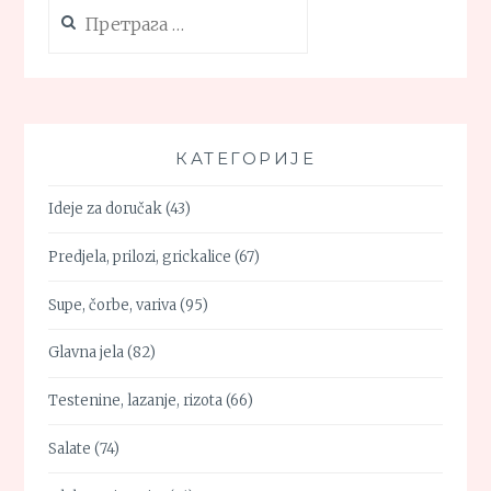
Претрага
за:
КАТЕГОРИЈЕ
Ideje za doručak
(43)
Predjela, prilozi, grickalice
(67)
Supe, čorbe, variva
(95)
Glavna jela
(82)
Testenine, lazanje, rizota
(66)
Salate
(74)