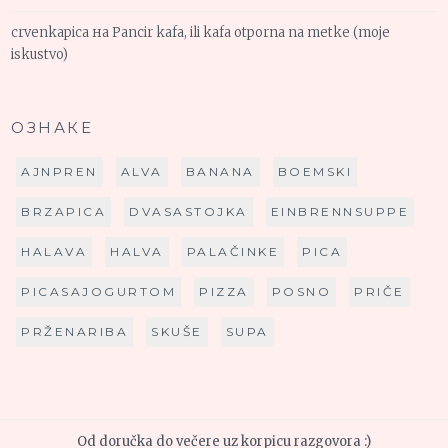
crvenkapica
на
Pancir kafa, ili kafa otporna na metke (moje
iskustvo)
ОЗНАКЕ
AJNPREN
ALVA
BANANA
BOEMSKI
BRZAPICA
DVASASTOJKA
EINBRENNSUPPE
HALAVA
HALVA
PALAČINKE
PICA
PICASAJOGURTOM
PIZZA
POSNO
PRIČE
PRŽENARIBA
SKUŠE
SUPA
Od doručka do večere uz korpicu razgovora :)