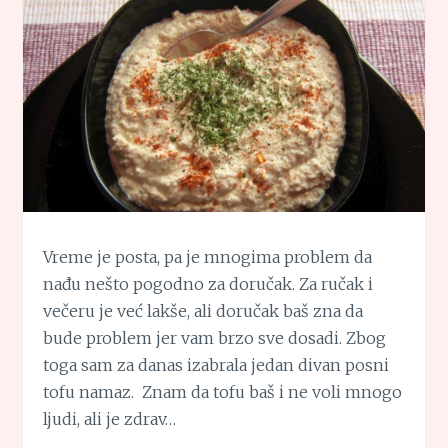
Vreme je posta, pa je mnogima problem da
nađu nešto pogodno za doručak. Za ručak i
večeru je već lakše, ali doručak baš zna da
bude problem jer vam brzo sve dosadi. Zbog
toga sam za danas izabrala jedan divan posni
tofu namaz. Znam da tofu baš i ne voli mnogo
ljudi, ali je zdrav…