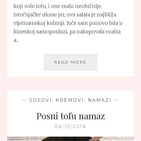
koji vole tofu, i one malo neobičnije,
istočnjačke ukuse jer, ova salata je najbliža
vijetnamskoj kuhinji. Juče sam ponovo bila u
kineskoj samoposluzi, pa nakupovala svašta
a…
KUPUS
READ MORE
SALATA
SA
TOFUOM
—
SOSOVI, KREMOVI, NAMAZI
—
Posni tofu namaz
04/12/2018