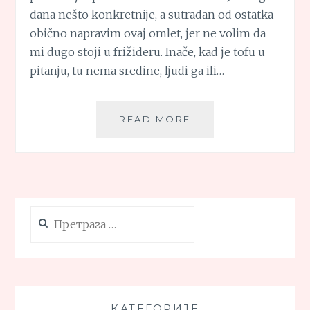
dana nešto konkretnije, a sutradan od ostatka
obično napravim ovaj omlet, jer ne volim da
mi dugo stoji u frižideru. Inače, kad je tofu u
pitanju, tu nema sredine, ljudi ga ili…
OMLET
READ MORE
SA
TOFUOM
Претрага
за:
КАТЕГОРИЈЕ