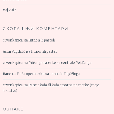
мај 2017
СКОРАШЊИ КОМЕНТАРИ
crvenkapica
на
Intrion ili pasteli
Asim Vugdalić
на
Intrion ili pasteli
crvenkapica
на
Priča operaterke sa centrale Pejdžinga
Bane
на
Priča operaterke sa centrale Pejdžinga
crvenkapica
на
Pancir kafa, ili kafa otporna na metke (moje
iskustvo)
ОЗНАКЕ