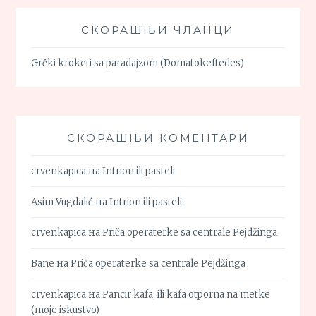
СКОРАШЊИ ЧЛАНЦИ
Grčki kroketi sa paradajzom (Domatokeftedes)
СКОРАШЊИ КОМЕНТАРИ
crvenkapica
на
Intrion ili pasteli
Asim Vugdalić
на
Intrion ili pasteli
crvenkapica
на
Priča operaterke sa centrale Pejdžinga
Bane
на
Priča operaterke sa centrale Pejdžinga
crvenkapica
на
Pancir kafa, ili kafa otporna na metke
(moje iskustvo)