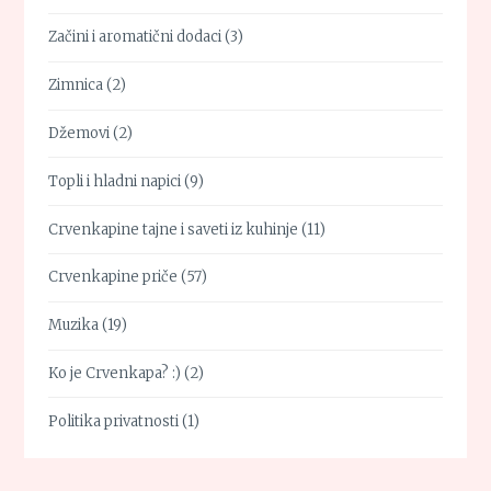
Začini i aromatični dodaci
(3)
Zimnica
(2)
Džemovi
(2)
Topli i hladni napici
(9)
Crvenkapine tajne i saveti iz kuhinje
(11)
Crvenkapine priče
(57)
Muzika
(19)
Ko je Crvenkapa? :)
(2)
Politika privatnosti
(1)