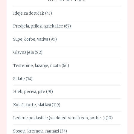
Ideje za doručak
(43)
Predjela, prilozi, grickalice
(67)
Supe, čorbe, variva
(95)
Glavna jela
(82)
Testenine, lazanje, rizota
(66)
Salate
(74)
Hleb, peciva, pite
(91)
Kolači, torte, slatkiši
(119)
Ledene poslastice (sladoled, semifredo, sorbe…)
(10)
Sosovi, kremovi, namazi
(34)