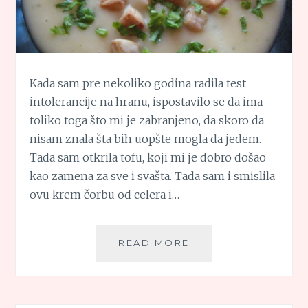
Kada sam pre nekoliko godina radila test
intolerancije na hranu, ispostavilo se da ima
toliko toga što mi je zabranjeno, da skoro da
nisam znala šta bih uopšte mogla da jedem.
Tada sam otkrila tofu, koji mi je dobro došao
kao zamena za sve i svašta. Tada sam i smislila
ovu krem čorbu od celera i…
KREM
READ MORE
ČORBA
OD
CELERA
I