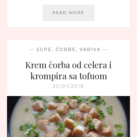
POSNI
READ MORE
TOFU
NAMAZ
—
SUPE, ČORBE, VARIVA
—
Krem čorba od celera i
krompira sa tofuom
20/01/2018