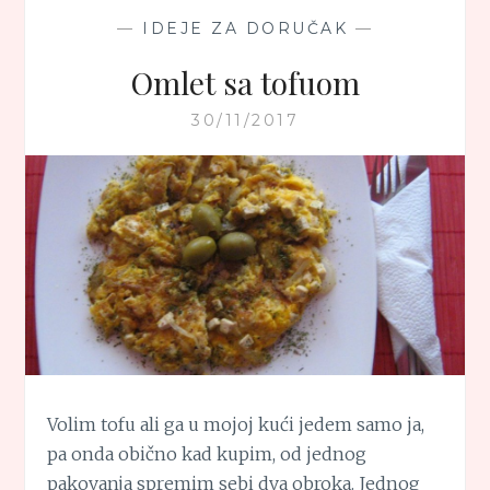
KROMPIRA
—
IDEJE ZA DORUČAK
—
SA
TOFUOM
Omlet sa tofuom
30/11/2017
Volim tofu ali ga u mojoj kući jedem samo ja,
pa onda obično kad kupim, od jednog
pakovanja spremim sebi dva obroka. Jednog