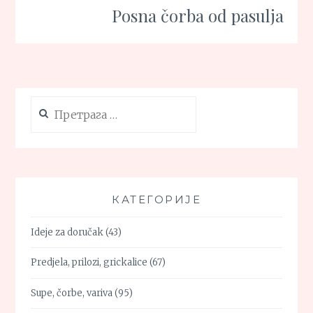
Posna čorba od pasulja
Претрага
за:
КАТЕГОРИЈЕ
Ideje za doručak
(43)
Predjela, prilozi, grickalice
(67)
Supe, čorbe, variva
(95)