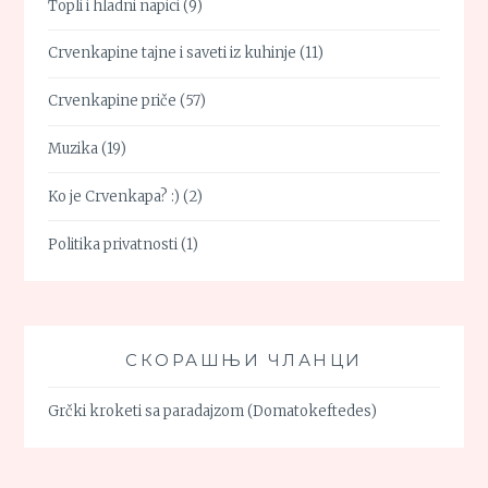
Topli i hladni napici
(9)
Crvenkapine tajne i saveti iz kuhinje
(11)
Crvenkapine priče
(57)
Muzika
(19)
Ko je Crvenkapa? :)
(2)
Politika privatnosti
(1)
СКОРАШЊИ ЧЛАНЦИ
Grčki kroketi sa paradajzom (Domatokeftedes)