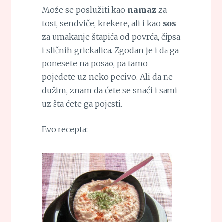
Može se poslužiti kao
namaz
za
tost, sendviče, krekere, ali i kao
sos
za umakanje štapića od povrća, čipsa
i sličnih grickalica. Zgodan je i da ga
ponesete na posao, pa tamo
pojedete uz neko pecivo. Ali da ne
dužim, znam da ćete se snaći i sami
uz šta ćete ga pojesti.
Evo recepta: