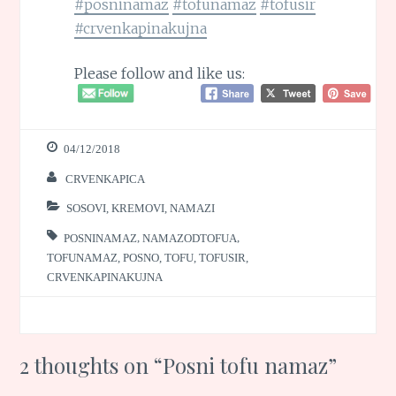
#posninamaz
#tofunamaz
#tofusir
#crvenkapinakujna
Please follow and like us:
04/12/2018
CRVENKAPICA
SOSOVI, KREMOVI, NAMAZI
POSNINAMAZ
,
NAMAZODTOFUA
,
TOFUNAMAZ
,
POSNO
,
TOFU
,
TOFUSIR
,
CRVENKAPINAKUJNA
2 thoughts on “
Posni tofu namaz
”