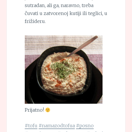
sutradan, ali ga, naravno, treba
čuvati u zatvorenoj kutiji ili teglici, u
frižideru.
Prijatno!
#tofu
#namazodtofua
#posno