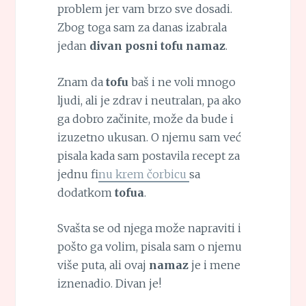
problem jer vam brzo sve dosadi.
Zbog toga sam za danas izabrala
jedan
divan posni tofu namaz
.
Znam da
tofu
baš i ne voli mnogo
ljudi, ali je zdrav i neutralan, pa ako
ga dobro začinite, može da bude i
izuzetno ukusan. O njemu sam već
pisala kada sam postavila recept za
jednu f
inu krem čorbicu
sa
dodatkom
tofua
.
Svašta se od njega može napraviti i
pošto ga volim, pisala sam o njemu
više puta, ali ovaj
namaz
je i mene
iznenadio. Divan je!