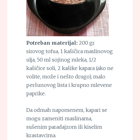
Potreban materijal:
200 gr
sirovog tofua, 1 kašičica maslinovog
ulja, 50 ml sojinog mleka, 1/2
kašičice soli, 2 kašike kapara (ako ne
volite, može i nešto drugo), malo
peršunovog lista i krupno mlevene
paprike.
Da odmah napomenem, kapari se
mogu zameniti maslinama,
sušenim paradajzom ili kiselim
krastavcima.