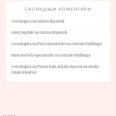
СКОРАШЊИ КОМЕНТАРИ
crvenkapica
на
Intrion ili pasteli
Asim Vugdalić
на
Intrion ili pasteli
crvenkapica
на
Priča operaterke sa centrale Pejdžinga
Bane
на
Priča operaterke sa centrale Pejdžinga
crvenkapica
на
Pancir kafa, ili kafa otporna na metke
(moje iskustvo)