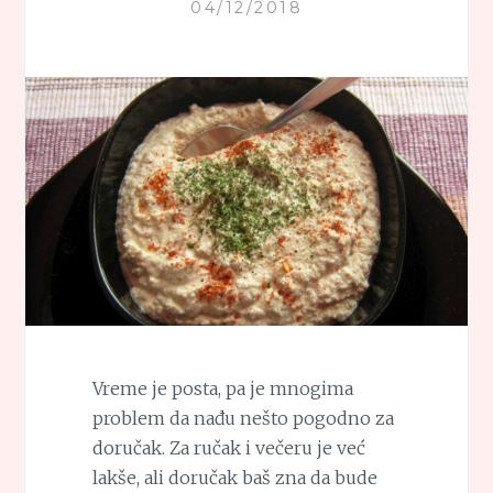
04/12/2018
Vreme je posta, pa je mnogima
problem da nađu nešto pogodno za
doručak. Za ručak i večeru je već
lakše, ali doručak baš zna da bude