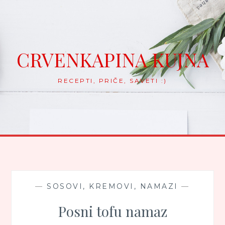
Skip
to
content
CRVENKAPINA KUJNA
RECEPTI, PRIČE, SAVETI :)
—
SOSOVI, KREMOVI, NAMAZI
—
Posni tofu namaz