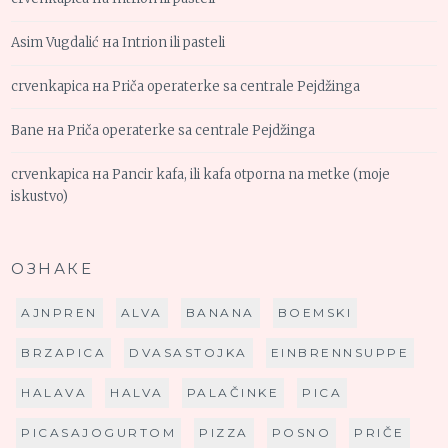
Asim Vugdalić
на
Intrion ili pasteli
crvenkapica
на
Priča operaterke sa centrale Pejdžinga
Bane
на
Priča operaterke sa centrale Pejdžinga
crvenkapica
на
Pancir kafa, ili kafa otporna na metke (moje
iskustvo)
ОЗНАКЕ
AJNPREN
ALVA
BANANA
BOEMSKI
BRZAPICA
DVASASTOJKA
EINBRENNSUPPE
HALAVA
HALVA
PALAČINKE
PICA
PICASAJOGURTOM
PIZZA
POSNO
PRIČE