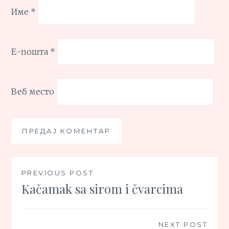
Име
*
Е-пошта
*
Веб место
Кретање
PREVIOUS POST
Kačamak sa sirom i čvarcima
чланка
NEXT POST