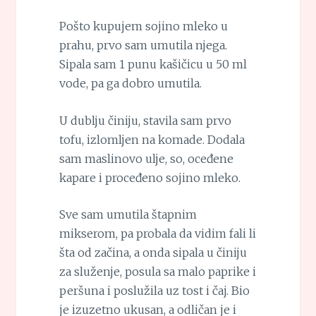
Pošto kupujem sojino mleko u
prahu, prvo sam umutila njega.
Sipala sam 1 punu kašičicu u 50 ml
vode, pa ga dobro umutila.
U dublju činiju, stavila sam prvo
tofu, izlomljen na komade. Dodala
sam maslinovo ulje, so, oceđene
kapare i proceđeno sojino mleko.
Sve sam umutila štapnim
mikserom, pa probala da vidim fali li
šta od začina, a onda sipala u činiju
za služenje, posula sa malo paprike i
peršuna i poslužila uz tost i čaj. Bio
je izuzetno ukusan, a odličan je i