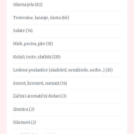
Glavna jela
(82)
Testenine, lazanje, rizota
(66)
Salate
(74)
Hleb, peciva, pite
(91)
Kolači, torte, slatkiši
(119)
Ledene poslastice (sladoled, semifredo, sorbe…)
(10)
Sosovi, kremovi, namazi
(34)
Začini i aromatični dodaci
(3)
Zimnica
(2)
Džemovi
(2)