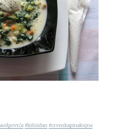
aodpovrća
#kišnidan
#crvenkapinakujna