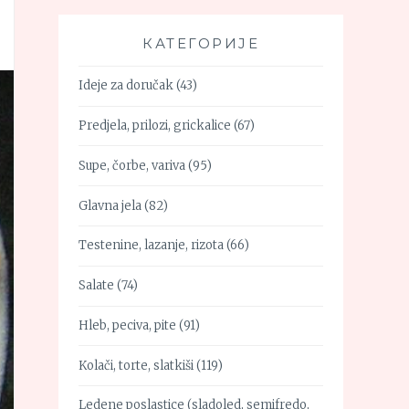
КАТЕГОРИЈЕ
Ideje za doručak
(43)
Predjela, prilozi, grickalice
(67)
Supe, čorbe, variva
(95)
Glavna jela
(82)
Testenine, lazanje, rizota
(66)
Salate
(74)
Hleb, peciva, pite
(91)
Kolači, torte, slatkiši
(119)
Ledene poslastice (sladoled, semifredo,