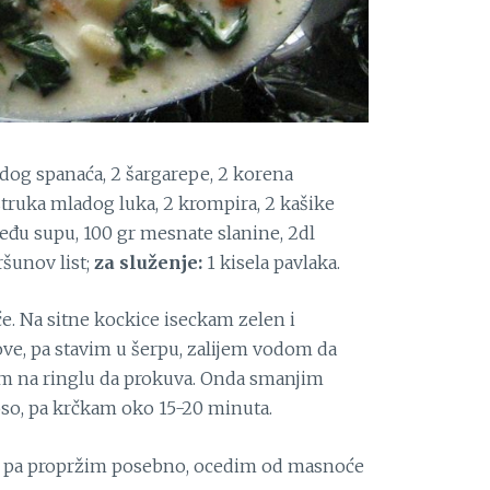
dog spanaća, 2 šargarepe, 2 korena
struka mladog luka, 2 krompira, 2 kašike
oveđu supu, 100 gr mesnate slanine, 2dl
ršunov list;
za služenje:
1 kisela pavlaka.
e. Na sitne kockice iseckam zelen i
ve, pa stavim u šerpu, zalijem vodom da
im na ringlu da prokuva. Onda smanjim
o, pa krčkam oko 15-20 minuta.
ce pa propržim posebno, ocedim od masnoće