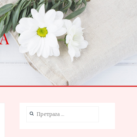
NA
Претрага
за: