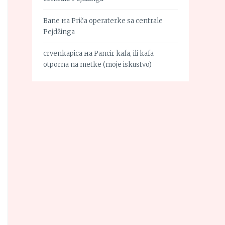
Bane
на
Priča operaterke sa centrale
Pejdžinga
crvenkapica
на
Pancir kafa, ili kafa
otporna na metke (moje iskustvo)