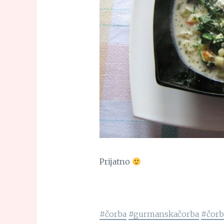
Prijatno
#čorba
#gurmanskačorba
#čorb