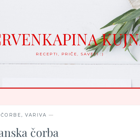
RVENKAPINA KUJ
RECEPTI, PRIČE, SAVETI :)
 ČORBE, VARIVA
—
nska čorba