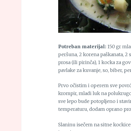
Potreban materijal:
150 gr mla
peršuna, 2 korena paškanata, 2 
prosa (ili pirinča), 1 kocka za g
pavlake za kuvanje, so, biber, pe
Prvo očistim i operem sve povrć
krompir, mladi luk na polukrugo
sve lepo bude potopljeno i stav
temperaturu, dodam oprano pros
Slaninu isečem na sitne kocki