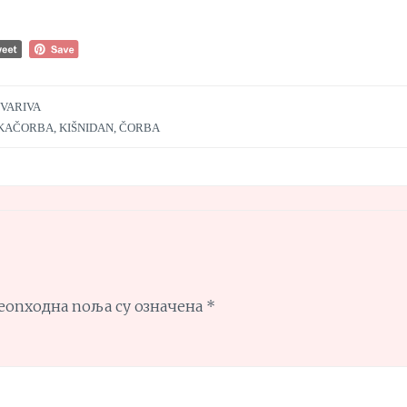
 VARIVA
KAČORBA
,
KIŠNIDAN
,
ČORBA
еопходна поља су означена
*