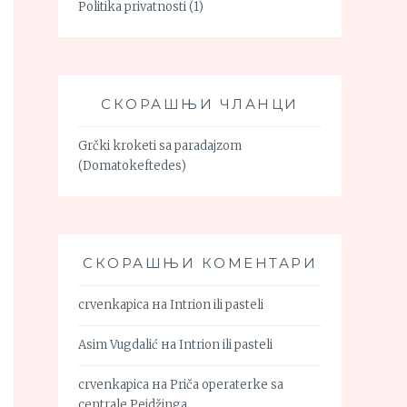
Politika privatnosti
(1)
СКОРАШЊИ ЧЛАНЦИ
Grčki kroketi sa paradajzom
(Domatokeftedes)
СКОРАШЊИ КОМЕНТАРИ
crvenkapica
на
Intrion ili pasteli
Asim Vugdalić
на
Intrion ili pasteli
crvenkapica
на
Priča operaterke sa
centrale Pejdžinga