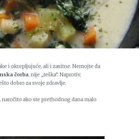
e i okrepljujuće, ali i zasitne. Nemojte da
nska čorba
, nije „teška“. Naprotiv,
ešto dobro za svoje zdravlje.
, naročito ako ste prethodnog dana malo