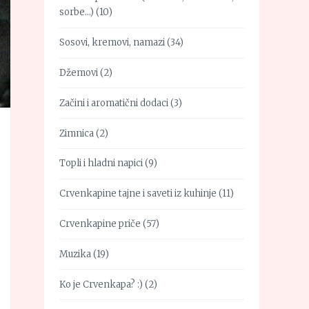
sorbe…)
(10)
Sosovi, kremovi, namazi
(34)
Džemovi
(2)
Začini i aromatični dodaci
(3)
Zimnica
(2)
Topli i hladni napici
(9)
Crvenkapine tajne i saveti iz kuhinje
(11)
Crvenkapine priče
(57)
Muzika
(19)
Ko je Crvenkapa? :)
(2)