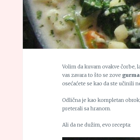
Volim da kuvam ovakve čorbe, lak
vas zavara to što se zove
gurma
osećaćete se kao da ste učinili n
Odlična je kao kompletan obrok
preterali sa hranom.
Ali da ne dužim, evo recepta: