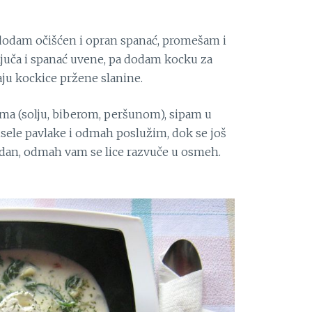
 dodam očišćen i opran spanać, promešam i
juča i spanać uvene, pa dodam kocku za
aju kockice pržene slanine.
ma (solju, biberom, peršunom), sipam u
kisele pavlake i odmah poslužim, dok se još
i dan, odmah vam se lice razvuče u osmeh.