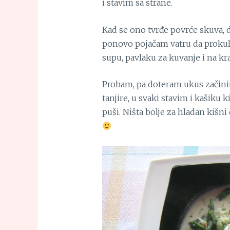
i stavim sa strane.
Kad se ono tvrđe povrće skuva,
ponovo pojačam vatru da prokul
supu, pavlaku za kuvanje i na kr
Probam, pa doteram ukus začini
tanjire, u svaki stavim i kašiku 
puši. Ništa bolje za hladan kišn