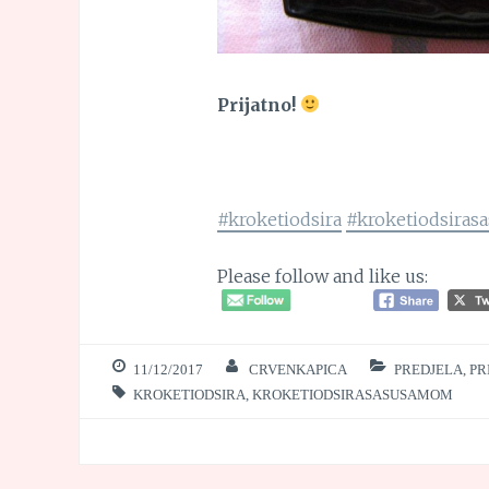
Prijatno!
#kroketiodsira
#kroketiodsira
Please follow and like us:
11/12/2017
CRVENKAPICA
PREDJELA, PR
KROKETIODSIRA
,
KROKETIODSIRASASUSAMOM