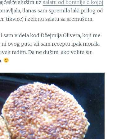
najčešće služim uz
salatu od boranije o kojoj
 ponavljala, danas sam spremila laki prilog od
r-tikvice) i zelenu salatu sa sremušem.
ji sam videla kod Džejmija Olivera, koji me
e ni ovog puta, ali sam receptu ipak morala
uvek radim. Da ne dužim, ako volite sir,
n.