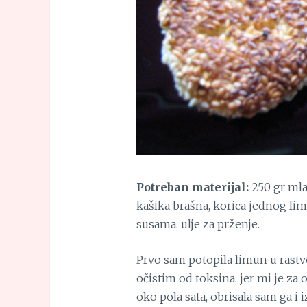
Potreban materijal:
250 gr mlad
kašika brašna, korica jednog limu
susama, ulje za prženje.
Prvo sam potopila limun u rastv
očistim od toksina, jer mi je za 
oko pola sata, obrisala sam ga i 