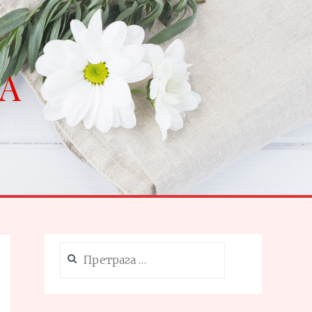
NA
Претрага
за: