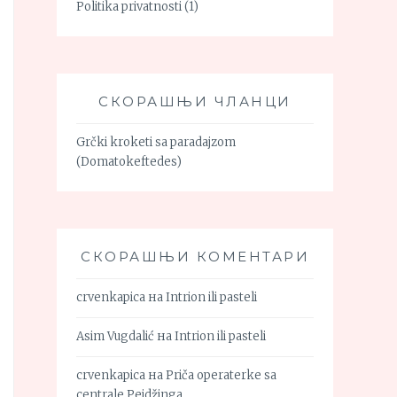
Politika privatnosti
(1)
СКОРАШЊИ ЧЛАНЦИ
Grčki kroketi sa paradajzom
(Domatokeftedes)
СКОРАШЊИ КОМЕНТАРИ
crvenkapica
на
Intrion ili pasteli
Asim Vugdalić
на
Intrion ili pasteli
crvenkapica
на
Priča operaterke sa
centrale Pejdžinga