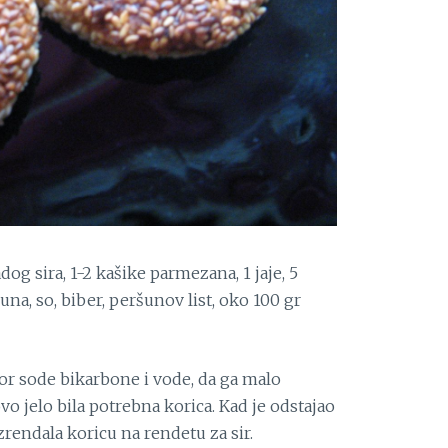
og sira, 1-2 kašike parmezana, 1 jaje, 5
na, so, biber, peršunov list, oko 100 gr
or sode bikarbone i vode, da ga malo
ovo jelo bila potrebna korica. Kad je odstajao
izrendala koricu na rendetu za sir.