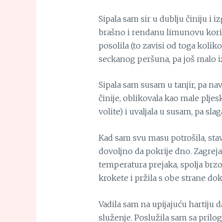
Sipala sam sir u dublju činiju i 
brašno i rendanu limunovu kori
posolila (to zavisi od toga koliko
seckanog peršuna, pa još malo i
Sipala sam susam u tanjir, pa na
činije, oblikovala kao male pljes
volite) i uvaljala u susam, pa slag
Kad sam svu masu potrošila, stavi
dovoljno da pokrije dno. Zagrej
temperatura prejaka, spolja brzo
krokete i pržila s obe strane do
Vadila sam na upijajuću hartiju d
služenje. Poslužila sam sa pril