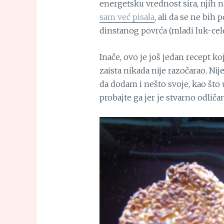
energetsku vrednost sira, njih 
sam već pisala
, ali da se ne bih
dinstanog povrća (mladi luk-cele
Inače, ovo je još jedan recept ko
zaista nikada nije razočarao. Nij
da dodam i nešto svoje, kao što 
probajte ga jer je stvarno odliča