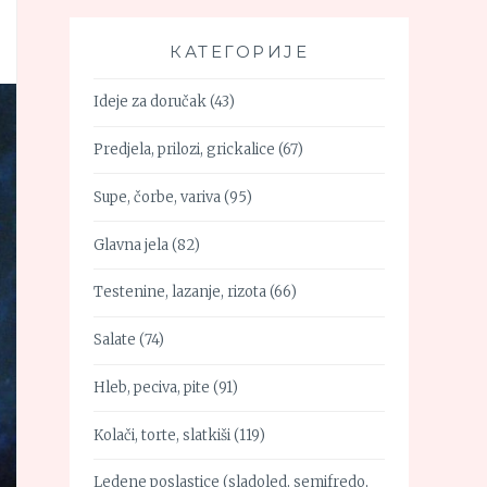
КАТЕГОРИЈЕ
Ideje za doručak
(43)
Predjela, prilozi, grickalice
(67)
Supe, čorbe, variva
(95)
Glavna jela
(82)
Testenine, lazanje, rizota
(66)
Salate
(74)
Hleb, peciva, pite
(91)
Kolači, torte, slatkiši
(119)
Ledene poslastice (sladoled, semifredo,