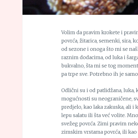
Volim da pravim krokete i pravim
povrća, žitarica, semenki, sira, 
od sezone i onoga što mi se našlo
raznim dodacima, od luka i šarg
bukvalno, šta mi se tog momenta 
pa trpe sve. Potrebno ih je samo
Odlični su i od patlidžana, luka, 
mogućnosti su neograničene, sve
predjelo, kao laka zakuska, ali i
lepu salatu ili šta već volite. M
svežeg povrća. Zimi pravim neke
zimskim vrstama povrća, ili kao