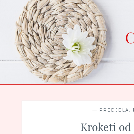
Skip
to
content
C
—
PREDJELA, 
Kroketi od