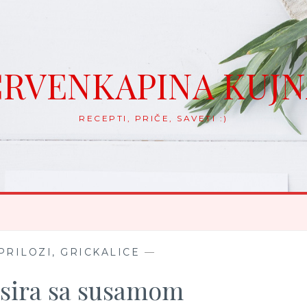
RVENKAPINA KUJ
RECEPTI, PRIČE, SAVETI :)
PRILOZI, GRICKALICE
—
 sira sa susamom