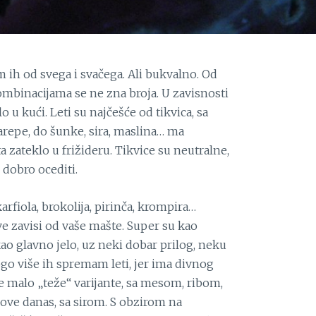
 ih od svega i svačega. Ali bukvalno. Od
kombinacijama se ne zna broja. U zavisnosti
 u kući. Leti su najčešće od tikvica, sa
arepe, do šunke, sira, maslina… ma
zateklo u frižideru. Tikvice su neutralne,
 dobro ocediti.
karfiola, brokolija, pirinča, krompira…
 zavisi od vaše mašte. Super su kao
 kao glavno jelo, uz neki dobar prilog, neku
nogo više ih spremam leti, jer ima divnog
 malo „teže“ varijante, sa mesom, ribom,
 ove danas, sa sirom. S obzirom na