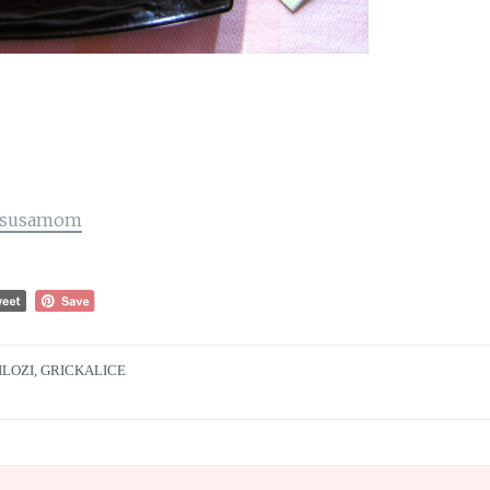
sasusamom
ILOZI, GRICKALICE