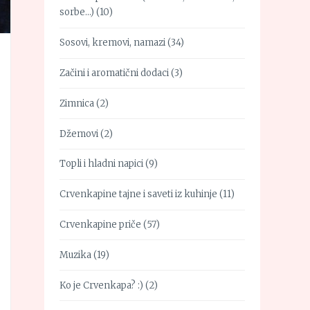
sorbe…)
(10)
Sosovi, kremovi, namazi
(34)
Začini i aromatični dodaci
(3)
Zimnica
(2)
Džemovi
(2)
Topli i hladni napici
(9)
Crvenkapine tajne i saveti iz kuhinje
(11)
Crvenkapine priče
(57)
Muzika
(19)
Ko je Crvenkapa? :)
(2)