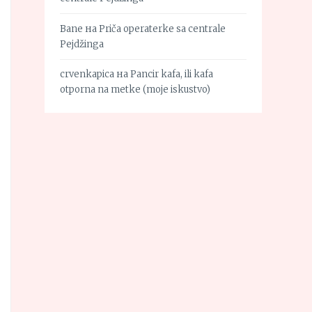
Bane
на
Priča operaterke sa centrale
Pejdžinga
crvenkapica
на
Pancir kafa, ili kafa
otporna na metke (moje iskustvo)