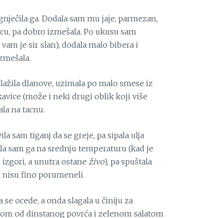
izgnječila ga. Dodala sam mu jaje, parmezan,
cu, pa dobro izmešala. Po ukusu sam
 vam je sir slan), dodala malo bibera i
zmešala.
vlažila dlanove, uzimala po malo smese iz
kavice (može i neki drugi oblik koji više
ala na tacnu.
la sam tiganj da se greje, pa sipala ulja
ala sam ga na srednju temperaturu (kad je
 izgori, a unutra ostane
živo
), pa spuštala
k nisu fino porumeneli.
a se ocede, a onda slagala u činiju za
ogom od dinstanog povrća i zelenom salatom