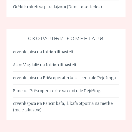
Grčki kroketi sa paradajzom (Domatokeftedes)
СКОРАШЊИ КОМЕНТАРИ
crvenkapica
на
Intrion ili pasteli
Asim Vugdalić
на
Intrion ili pasteli
crvenkapica
на
Priča operaterke sa centrale Pejdžinga
Bane
на
Priča operaterke sa centrale Pejdžinga
crvenkapica
на
Pancir kafa, ili kafa otporna na metke
(moje iskustvo)