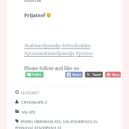
odlična.
Prijatno!
#salataodpasulja
#obroksalata
#posnasalataodpasulja
#posno
Please follow and like us:
11/12/2017
CRVENKAPICA
SALATE
POSNO
,
OBROKSALATA
,
SALATAODPASULJA
,
POSNASALATAODPASULJA