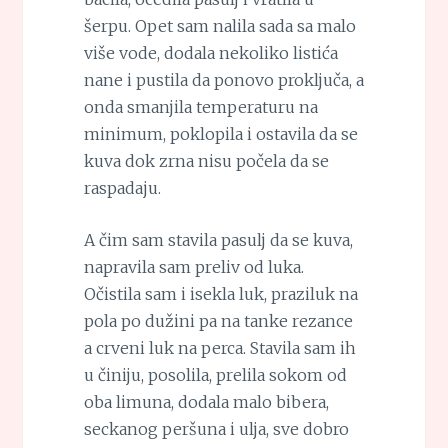
šerpu. Opet sam nalila sada sa malo
više vode, dodala nekoliko listića
nane i pustila da ponovo proključa, a
onda smanjila temperaturu na
minimum, poklopila i ostavila da se
kuva dok zrna nisu počela da se
raspadaju.
A čim sam stavila pasulj da se kuva,
napravila sam preliv od luka.
Očistila sam i isekla luk, praziluk na
pola po dužini pa na tanke rezance
a crveni luk na perca. Stavila sam ih
u činiju, posolila, prelila sokom od
oba limuna, dodala malo bibera,
seckanog peršuna i ulja, sve dobro