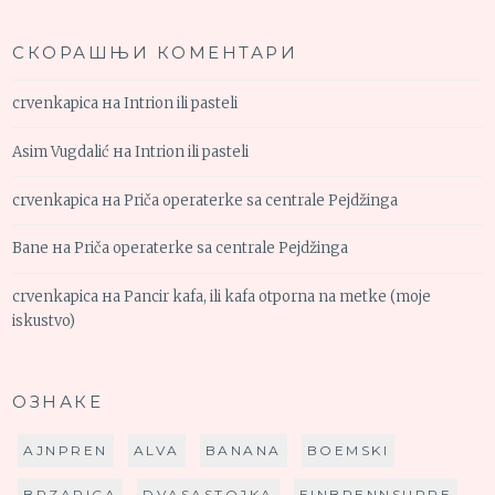
СКОРАШЊИ КОМЕНТАРИ
crvenkapica
на
Intrion ili pasteli
Asim Vugdalić
на
Intrion ili pasteli
crvenkapica
на
Priča operaterke sa centrale Pejdžinga
Bane
на
Priča operaterke sa centrale Pejdžinga
crvenkapica
на
Pancir kafa, ili kafa otporna na metke (moje
iskustvo)
ОЗНАКЕ
AJNPREN
ALVA
BANANA
BOEMSKI
BRZAPICA
DVASASTOJKA
EINBRENNSUPPE