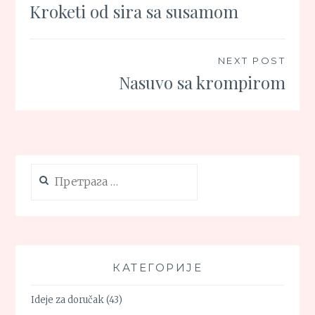
Kroketi od sira sa susamom
чланка
NEXT POST
Nasuvo sa krompirom
Претрага
за:
КАТЕГОРИЈЕ
Ideje za doručak
(43)