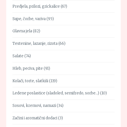
Predjela, prilozi, grickalice
(67)
Supe, čorbe, variva
(95)
Glavna jela
(82)
Testenine, lazanje, rizota
(66)
Salate
(74)
Hleb, peciva, pite
(91)
Kolači, torte, slatkiši
(119)
Ledene poslastice (sladoled, semifredo, sorbe…)
(10)
Sosovi, kremovi, namazi
(34)
Začini i aromatični dodaci
(3)