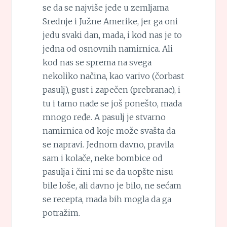
se da se najviše jede u zemljama
Srednje i Južne Amerike, jer ga oni
jedu svaki dan, mada, i kod nas je to
jedna od osnovnih namirnica. Ali
kod nas se sprema na svega
nekoliko načina, kao varivo (čorbast
pasulj), gust i zapečen (prebranac), i
tu i tamo nađe se još ponešto, mada
mnogo ređe. A pasulj je stvarno
namirnica od koje može svašta da
se napravi. Jednom davno, pravila
sam i kolače, neke bombice od
pasulja i čini mi se da uopšte nisu
bile loše, ali davno je bilo, ne sećam
se recepta, mada bih mogla da ga
potražim.