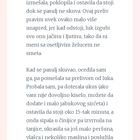
izmešala, poklopila i ostavila da stoji
dok se pasulj ne skuva. Ovaj preliv
pravim uvek ovako malo više
unapred, jer kad odstoji, luk izgubi
svu onu jačinu i ljutinu, tako da ni
meni sa osetljivim želucem ne
smeta.
Kad se pasulj skuvao, ocedila sam
ga, pa pomešala sa prelivom od luka.
Probala sam, pa doterala ukus (ako
vam nije dovoljno kiselo, možete da
dodate i malo jabukovog sirćeta) i
ostavila da stoji oko 15-tak minuta, a
onda sipala u činijice pa izvrnula na
tanjire, ukrasila sa još malo peršuna,
vlašca i nekoliko maslina i poslužila.