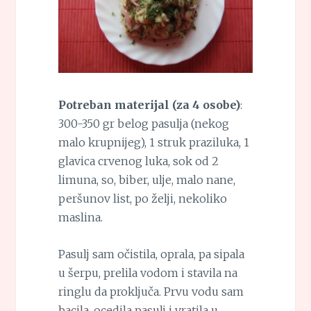
Potreban materijal (za 4 osobe)
:
300-350 gr belog pasulja (nekog
malo krupnijeg), 1 struk praziluka, 1
glavica crvenog luka, sok od 2
limuna, so, biber, ulje, malo nane,
peršunov list, po želji, nekoliko
maslina.
Pasulj sam očistila, oprala, pa sipala
u šerpu, prelila vodom i stavila na
ringlu da proključa. Prvu vodu sam
bacila, ocedila pasulj i vratila u