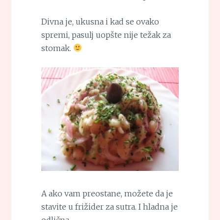
Divna je, ukusna i kad se ovako
spremi, pasulj uopšte nije težak za
stomak.
A ako vam preostane, možete da je
stavite u frižider za sutra. I hladna je