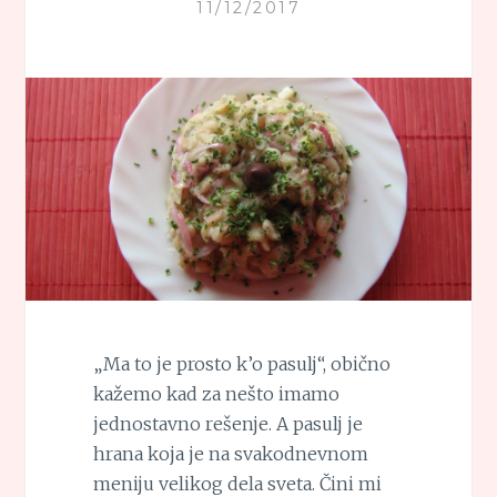
11/12/2017
„Ma to je prosto k’o pasulj“, obično
kažemo kad za nešto imamo
jednostavno rešenje. A pasulj je
hrana koja je na svakodnevnom
meniju velikog dela sveta. Čini mi