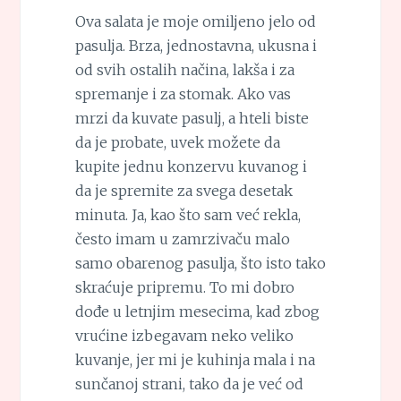
Ova salata je moje omiljeno jelo od
pasulja. Brza, jednostavna, ukusna i
od svih ostalih načina, lakša i za
spremanje i za stomak. Ako vas
mrzi da kuvate pasulj, a hteli biste
da je probate, uvek možete da
kupite jednu konzervu kuvanog i
da je spremite za svega desetak
minuta. Ja, kao što sam već rekla,
često imam u zamrzivaču malo
samo obarenog pasulja, što isto tako
skraćuje pripremu. To mi dobro
dođe u letnjim mesecima, kad zbog
vrućine izbegavam neko veliko
kuvanje, jer mi je kuhinja mala i na
sunčanoj strani, tako da je već od