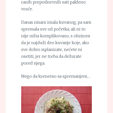
ranih prepodnevnih sati pakleno
vruće.
Danas nisam imala kuvanog, pa sam
spremala sve od početka, ali ni to
nije ništa komplikovano, s obzirom
da je najduži deo kuvanje koje, ako
sve dobro isplanirate, nećete ni
osetiti, jer ne treba da dežurate
pored njega.
Nego da krenemo sa spremanjem…