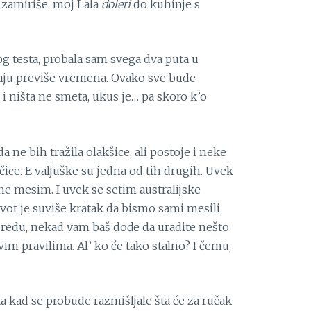
ad zamiriše, moj Lala
doleti
do kuhinje s
g testa, probala sam svega dva puta u
evaju previše vremena. Ovako sve bude
 i ništa ne smeta, ukus je… pa skoro k’o
a ne bih tražila olakšice, ali postoje i neke
ice. E valjuške su jedna od tih drugih. Uvek
ne mesim. I uvek se setim australijske
vot je suviše kratak da bismo sami mesili
 U redu, nekad vam baš dođe da uradite nešto
vim pravilima. Al’ ko će tako stalno? I čemu,
kad se probude razmišljale šta će za ručak