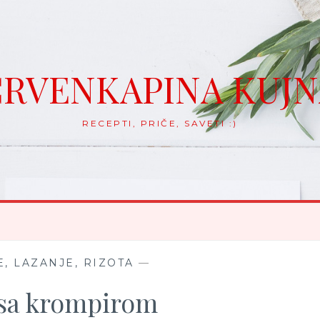
RVENKAPINA KUJ
RECEPTI, PRIČE, SAVETI :)
, LAZANJE, RIZOTA
—
sa krompirom