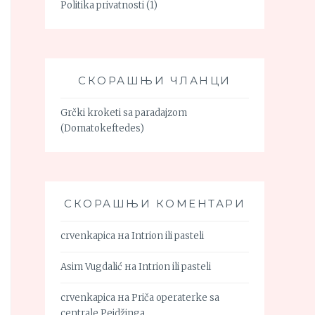
Politika privatnosti
(1)
СКОРАШЊИ ЧЛАНЦИ
Grčki kroketi sa paradajzom
(Domatokeftedes)
СКОРАШЊИ КОМЕНТАРИ
crvenkapica
на
Intrion ili pasteli
Asim Vugdalić
на
Intrion ili pasteli
crvenkapica
на
Priča operaterke sa
centrale Pejdžinga