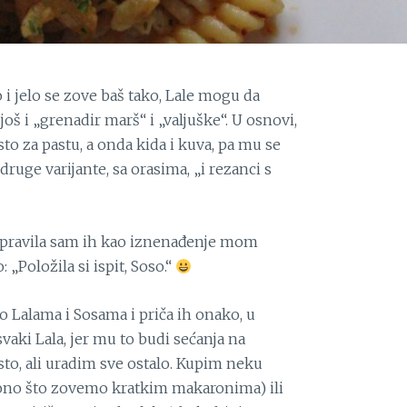
 i jelo se zove baš tako, Lale mogu da
oš i „grenadir marš“ i „valjuške“. U osnovi,
sto za pastu, a onda kida i kuva, pa mu se
druge varijante, sa orasima, „i rezanci s
napravila sam ih kao iznenađenje mom
 „Položila si ispit, Soso.“
 o Lalama i Sosama i priča ih onako, u
svaki Lala, jer mu to budi sećanja na
sto, ali uradim sve ostalo. Kupim neku
(ono što zovemo kratkim makaronima) ili