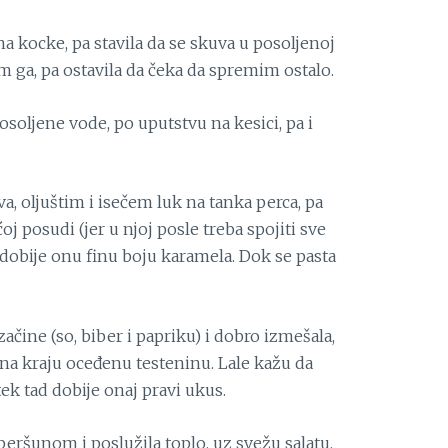
na kocke, pa stavila da se skuva u posoljenoj
m ga, pa ostavila da čeka da spremim ostalo.
soljene vode, po uputstvu na kesici, pa i
a, oljuštim i isečem luk na tanka perca, pa
oj posudi (jer u njoj posle treba spojiti sve
e dobije onu finu boju karamela. Dok se pasta
ine (so, biber i papriku) i dobro izmešala,
 na kraju oceđenu testeninu. Lale kažu da
tek tad dobije onaj pravi ukus.
 peršunom i poslužila toplo, uz svežu salatu,