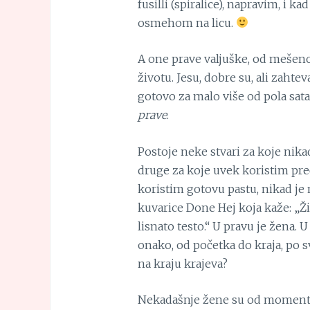
fusilli (spiralice), napravim, i k
osmehom na licu.
A one prave valjuške, od mešeno
životu. Jesu, dobre su, ali zaht
gotovo za malo više od pola sata
prave
.
Postoje neke stvari za koje nikad
druge za koje uvek koristim preč
koristim gotovu pastu, nikad je 
kuvarice Done Hej koja kaže: „Ži
lisnato testo.“ U pravu je žena.
onako, od početka do kraja, po s
na kraju krajeva?
Nekadašnje žene su od momenta 