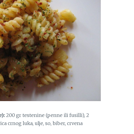
):
200 gr testenine (penne ili fusilli), 2
ca crnog luka, ulje, so, biber, crvena