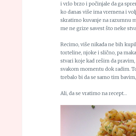
i vrlo brzo i počinjale da ga spr
ko danas više ima vremena i volj
skratimo kuvanje na razumnu mer
me ne grize savest što neke stva
Recimo, više nikada ne bih kupil
torteline, njoke i slično, pa mak
stvari koje kad rešim da pravim
svakom momentu dok radim. To s
trebalo bi da se samo tim bavim, 
Ali, da se vratimo na recept…