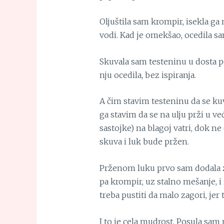
Oljuštila sam krompir, isekla ga 
vodi. Kad je omekšao, ocedila sa
Skuvala sam testeninu u dosta po
nju ocedila, bez ispiranja.
A čim stavim testeninu da se kuv
ga stavim da se na ulju prži u već
sastojke) na blagoj vatri, dok n
skuva i luk bude pržen.
Prženom luku prvo sam dodala zač
pa krompir, uz stalno mešanje, i
treba pustiti da malo zagori, jer 
I to je cela mudrost. Posula sam