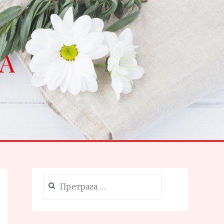
NA
Претрага
за: