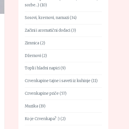
sorbe…)
(10)
Sosovi, kremovi, namazi
(34)
Začini i aromatični dodaci
(3)
Zimnica
(2)
Džemovi
(2)
Topli i hladni napici
(9)
Crvenkapine tajne i saveti iz kuhinje
(11)
Crvenkapine priče
(57)
Muzika
(19)
Ko je Crvenkapa? :)
(2)