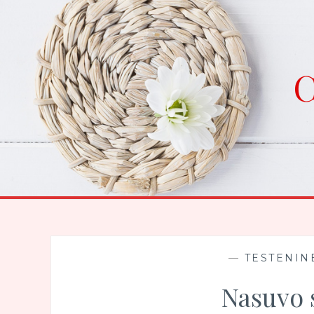
Skip
to
content
C
—
TESTENINE
Nasuvo 