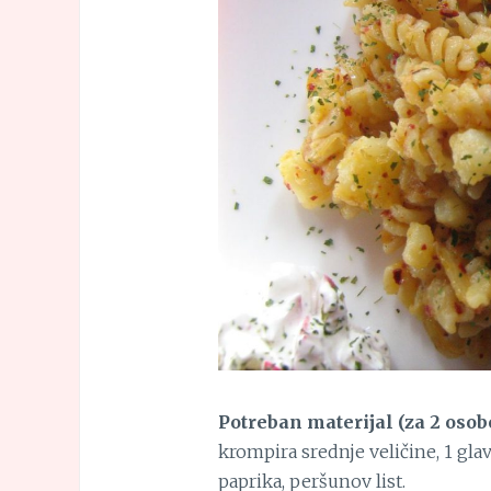
Potreban materijal (za 2 osobe
krompira srednje veličine, 1 glavi
paprika, peršunov list.