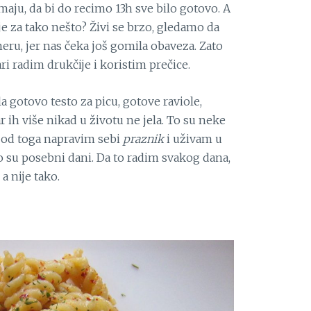
emaju, da bi do recimo 13h sve bilo gotovo. A
e za tako nešto? Živi se brzo, gledamo da
u, jer nas čeka još gomila obaveza. Zato
ri radim drukčije i koristim prečice.
a gotovo testo za picu, gotove raviole,
ar ih više nikad u životu ne jela. To su neke
, od toga napravim sebi
praznik
i uživam u
u posebni dani. Da to radim svakog dana,
a nije tako.