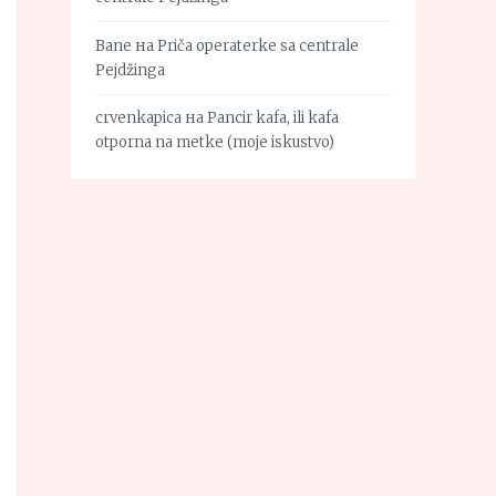
Bane
на
Priča operaterke sa centrale
Pejdžinga
crvenkapica
на
Pancir kafa, ili kafa
otporna na metke (moje iskustvo)