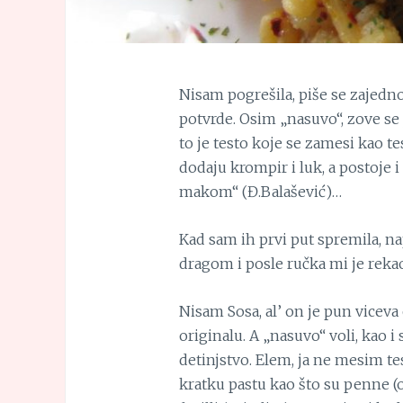
Nisam pogrešila, piše se zajedno
potvrde. Osim „nasuvo“, zove se j
to je testo koje se zamesi kao te
dodaju krompir i luk, a postoje i 
makom“ (Đ.Balašević)…
Kad sam ih prvi put spremila, 
dragom i posle ručka mi je rekao:
Nisam Sosa, al’ on je pun viceva
originalu. A „nasuvo“ voli, kao i 
detinjstvo. Elem, ja ne mesim te
kratku pastu kao što su penne 