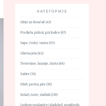
КАТЕГОРИЈЕ
Ideje za doručak
(43)
Predjela, prilozi, grickalice
(67)
Supe, čorbe, variva
(95)
Glavna jela
(82)
Testenine, lazanje, rizota
(66)
Salate
(74)
Hleb, peciva, pite
(91)
Kolači, torte, slatkiši
(119)
Ledene poslastice (sladoled, semifredo,